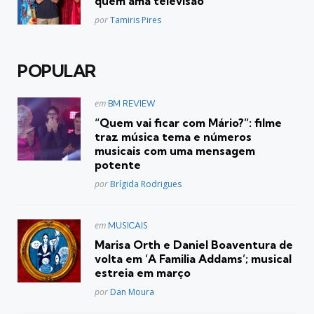
quem ama televisão
Posted
por
Tamiris Pires
POPULAR
Postado
em
BM REVIEW
em
“Quem vai ficar com Mário?”: filme
traz música tema e números
musicais com uma mensagem
potente
Posted
por
Brígida Rodrigues
Postado
em
MUSICAIS
em
Marisa Orth e Daniel Boaventura de
volta em ‘A Familia Addams’; musical
estreia em março
Posted
por
Dan Moura