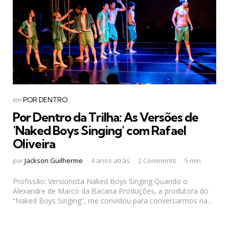
Categorias
Postado
em
POR DENTRO
em
Por Dentro da Trilha: As Versões de
‘Naked Boys Singing’ com Rafael
Oliveira
Postado
por
Jackson Guilherme
4 anos atrás
2 Comments
5 min
por
Profissão: Versionista Naked Boys Singing Quando o
Alexandre de Marco da Bacana Produções, a produtora do
“Naked Boys Singing”, me convidou para conversarmos na...