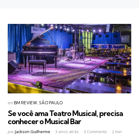
Categorias
Postado
em
BM REVIEW
SÃO PAULO
em
Se você ama Teatro Musical, precisa
conhecer o Musical Bar
Postado
por
Jackson Guilherme
3 anos atrás
3 Comments
2 min
por