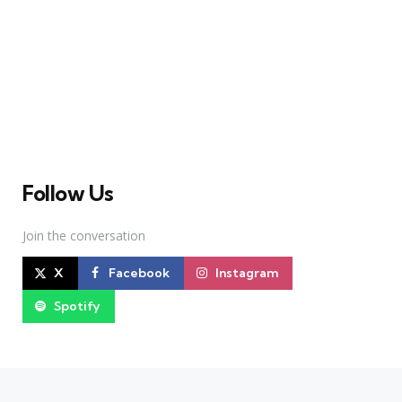
A Broadway Meme (BM) é uma das maiores páginas
sobre Teatro Musical no Brasil. Desde julho de 2010
criamos nosso espaço como uma página de humor, com
memes relacionados à Broadway e à cena brasileira de
Teatro Musical
Follow Us
Join the conversation
X
Facebook
Instagram
Spotify