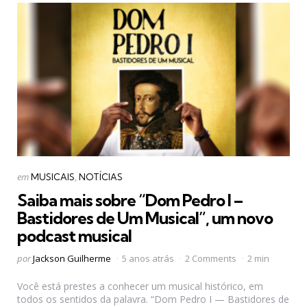
Categorias
Postado
em
MUSICAIS
NOTÍCIAS
em
Saiba mais sobre “Dom Pedro I –
Bastidores de Um Musical”, um novo
podcast musical
Postado
por
Jackson Guilherme
5 anos atrás
2 Comments
2 min
por
Você está prestes a conhecer um musical histórico, em
todos os sentidos da palavra. “Dom Pedro I — Bastidores de