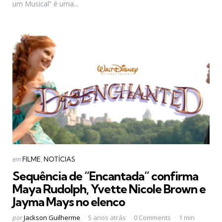
um Musical” é uma...
Categorias
Postado
em
FILME
NOTÍCIAS
em
Sequência de “Encantada” confirma
Maya Rudolph, Yvette Nicole Brown e
Jayma Mays no elenco
Postado
por
Jackson Guilherme
5 anos atrás
0 Comments
1 min