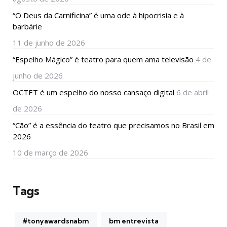
“O Deus da Carnificina” é uma ode à hipocrisia e à
barbárie
11 de junho de 2026
“Espelho Mágico” é teatro para quem ama televisão
4 de
junho de 2026
OCTET é um espelho do nosso cansaço digital
6 de abril
de 2026
“Cão” é a essência do teatro que precisamos no Brasil em
2026
10 de março de 2026
Tags
#tonyawardsnabm
bm entrevista