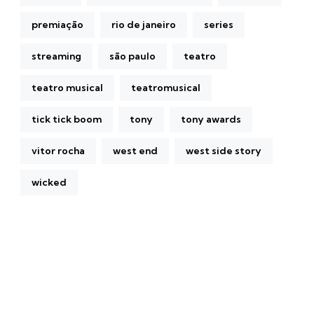
premiação
rio de janeiro
series
streaming
são paulo
teatro
teatro musical
teatromusical
tick tick boom
tony
tony awards
vitor rocha
west end
west side story
wicked