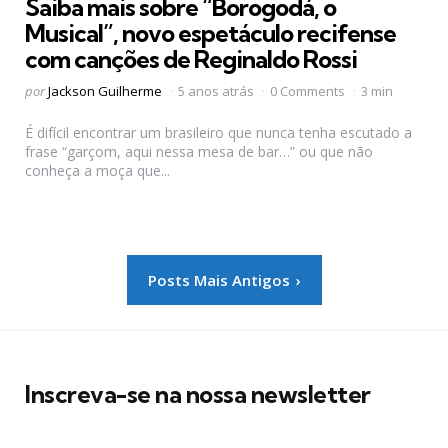
Saiba mais sobre “Borogodá, o
Musical”, novo espetáculo recifense
com canções de Reginaldo Rossi
Postado
por
Jackson Guilherme
5 anos atrás
0 Comments
3 min
por
É difícil encontrar um brasileiro que nunca tenha escutado a
frase “garçom, aqui nessa mesa de bar…” ou que não
conheça a moça que...
Paginação
Posts Mais Antigos
de
posts
Inscreva-se na nossa newsletter