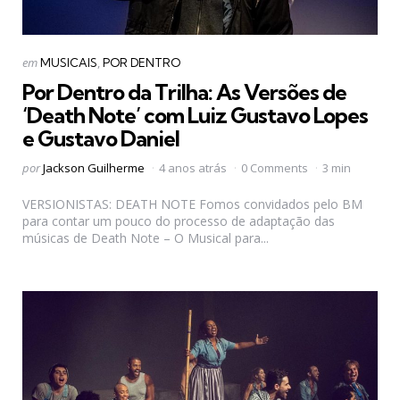
Categorias
Postado
em
MUSICAIS
POR DENTRO
em
Por Dentro da Trilha: As Versões de
‘Death Note’ com Luiz Gustavo Lopes
e Gustavo Daniel
Postado
por
Jackson Guilherme
4 anos atrás
0 Comments
3 min
por
VERSIONISTAS: DEATH NOTE Fomos convidados pelo BM
para contar um pouco do processo de adaptação das
músicas de Death Note – O Musical para...