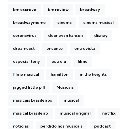
bm escreve
bm review
broadway
broadwaymeme
cinema
cinema musical
coronavirus
dear evan hansen
disney
dreamcast
encanto
entrevista
especial tony
estreia
filme
filme musical
hamilton
in the heights
jagged little pill
Musicais
musicais brasileiros
musical
musical brasileiro
musical original
netflix
noticias
perdido nos musicais
podcast