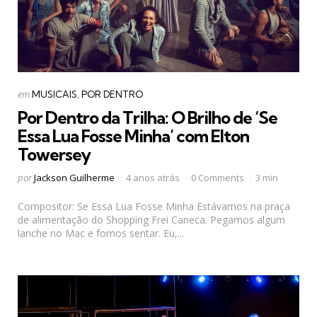
Categorias
Postado
em
MUSICAIS
POR DENTRO
em
Por Dentro da Trilha: O Brilho de ‘Se
Essa Lua Fosse Minha’ com Elton
Towersey
Postado
por
Jackson Guilherme
4 anos atrás
0 Comments
3 min
por
Compositor: Se Essa Lua Fosse Minha Estávamos na praça
de alimentação do Shopping Frei Caneca. Pegamos algum
lanche no Mac e fomos sentar. Eu,...