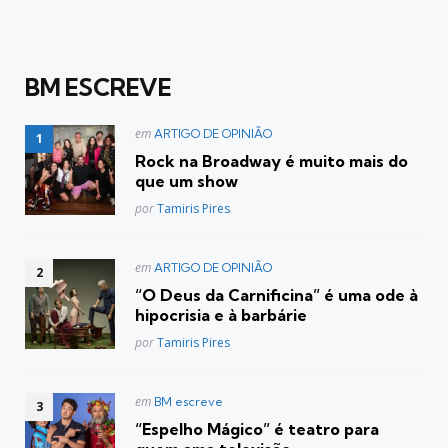
BM ESCREVE
Postado
em
ARTIGO DE OPINIÃO
em
Rock na Broadway é muito mais do
que um show
Posted
por
Tamiris Pires
Postado
em
ARTIGO DE OPINIÃO
em
“O Deus da Carnificina” é uma ode à
hipocrisia e à barbárie
Posted
por
Tamiris Pires
Postado
em
BM escreve
em
“Espelho Mágico” é teatro para