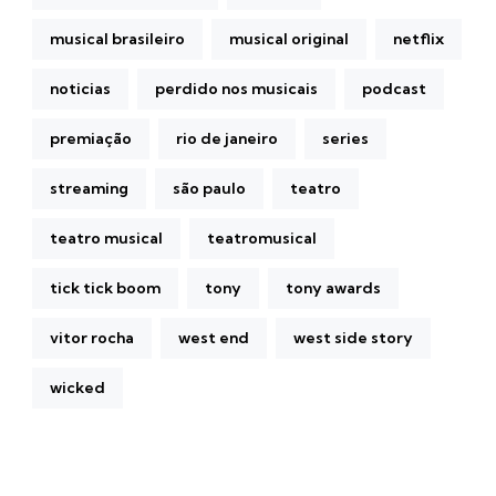
musical brasileiro
musical original
netflix
noticias
perdido nos musicais
podcast
premiação
rio de janeiro
series
streaming
são paulo
teatro
teatro musical
teatromusical
tick tick boom
tony
tony awards
vitor rocha
west end
west side story
wicked