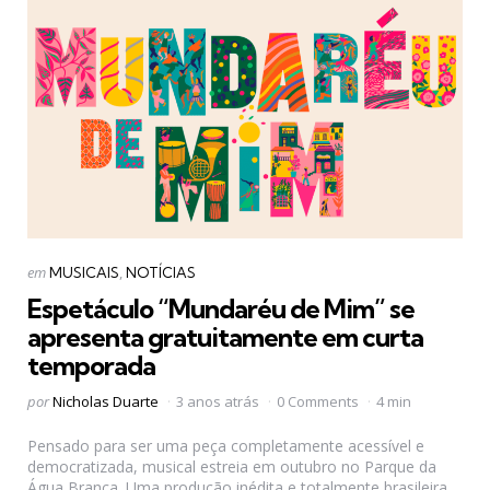
Categorias
Postado
em
MUSICAIS
NOTÍCIAS
em
Espetáculo “Mundaréu de Mim” se
apresenta gratuitamente em curta
temporada
Postado
por
Nicholas Duarte
3 anos atrás
0 Comments
4 min
por
Pensado para ser uma peça completamente acessível e
democratizada, musical estreia em outubro no Parque da
Água Branca. Uma produção inédita e totalmente brasileira,...