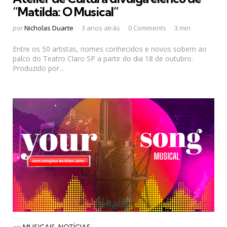
“Matilda: O Musical”
Postado
por
Nicholas Duarte
3 anos atrás
0 Comments
3 min
por
Entre os 50 artistas, nomes conhecidos e novos sobem ao
palco do Teatro Claro SP a partir do dia 18 de outubro.
Produzido por...
Categorias
Postado