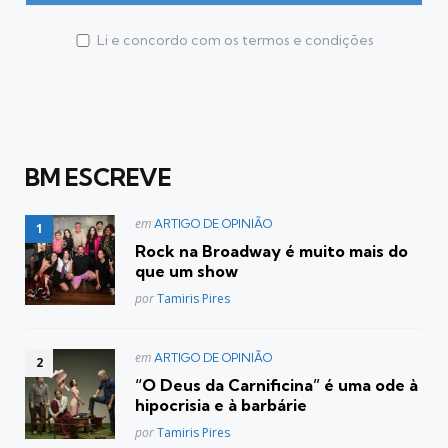
Li e concordo com os termos e condições
BM ESCREVE
Postado
em
ARTIGO DE OPINIÃO
em
Rock na Broadway é muito mais do
que um show
Posted
por
Tamiris Pires
Postado
em
ARTIGO DE OPINIÃO
em
“O Deus da Carnificina” é uma ode à
hipocrisia e à barbárie
Posted
por
Tamiris Pires