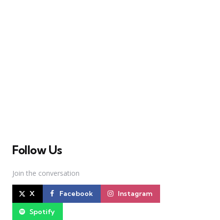
A Broadway Meme (BM) é uma das maiores páginas
sobre Teatro Musical no Brasil. Desde julho de 2010
criamos nosso espaço como uma página de humor, com
memes relacionados à Broadway e à cena brasileira de
Teatro Musical
Follow Us
Join the conversation
X
Facebook
Instagram
Spotify