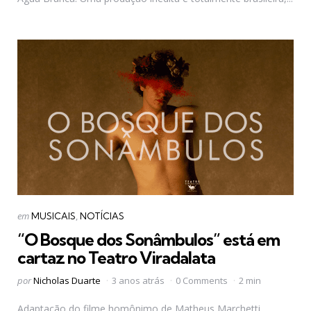
Categorias
Postado
em
MUSICAIS
NOTÍCIAS
em
“O Bosque dos Sonâmbulos” está em
cartaz no Teatro Viradalata
Postado
por
Nicholas Duarte
3 anos atrás
0 Comments
2 min
por
Adaptação do filme homônimo de Matheus Marchetti,