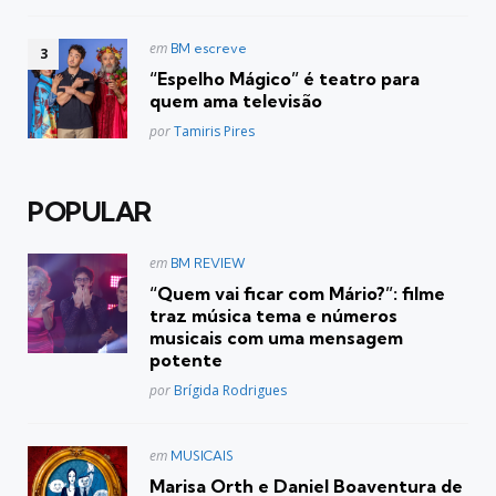
Postado
em
BM escreve
em
“Espelho Mágico” é teatro para
quem ama televisão
Posted
por
Tamiris Pires
POPULAR
Postado
em
BM REVIEW
em
“Quem vai ficar com Mário?”: filme
traz música tema e números
musicais com uma mensagem
potente
Posted
por
Brígida Rodrigues
Postado
em
MUSICAIS
em
Marisa Orth e Daniel Boaventura de