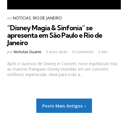
Categorias
Postado
em
NOTÍCIAS
RIO DE JANEIRO
em
“Disney Magia & Sinfonia” se
apresenta em São Paulo e Rio de
Janeiro
Postado
por
Nicholas Duarte
3 anos atrás
0 Comments
2 min
por
Após o sucesso de Disney in Concert, novo espetáculo traz
as maiores franquias Disney reunidas em um concerto
sinfônico espetacular, ideal para toda a...
Paginação
Posts Mais Antigos
de
posts