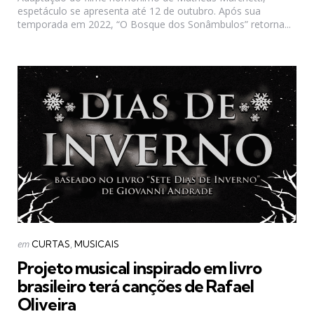
espetáculo se apresenta até 12 de outubro. Após sua
temporada em 2022, “O Bosque dos Sonâmbulos” retorna...
Categorias
Postado
em
CURTAS
MUSICAIS
em
Projeto musical inspirado em livro
brasileiro terá canções de Rafael
Oliveira