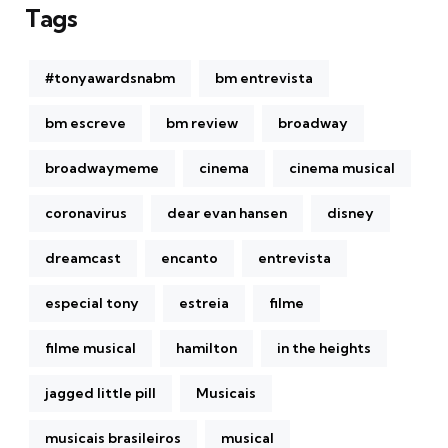
Tags
#tonyawardsnabm
bm entrevista
bm escreve
bm review
broadway
broadwaymeme
cinema
cinema musical
coronavirus
dear evan hansen
disney
dreamcast
encanto
entrevista
especial tony
estreia
filme
filme musical
hamilton
in the heights
jagged little pill
Musicais
musicais brasileiros
musical