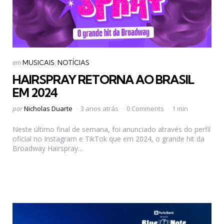
Categorias
Postado
em
MUSICAIS
NOTÍCIAS
em
HAIRSPRAY RETORNA AO BRASIL
EM 2024
Postado
por
Nicholas Duarte
3 anos atrás
0 Comments
1 min
por
Neste último final de semana, foi anunciado através do perfil
oficial no Instagram e TikTok que em 2024, o grande hit da
Broadway Hairspray...