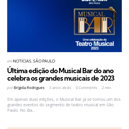
Categorias
Postado
em
NOTÍCIAS
SÃO PAULO
em
Última edição do Musical Bar do ano
celebra os grandes musicais de 2023
Postado
por
Brígida Rodrigues
3 anos atrás
0 Comments
2 min
por
Em apenas duas edições, o Musical Bar já se tornou um dos
grandes eventos do segmento de teatro musical em São
Paulo. No dia...