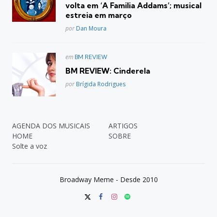
volta em ‘A Familia Addams’; musical
estreia em março
Posted
por
Dan Moura
Postado
em
BM REVIEW
em
BM REVIEW: Cinderela
Posted
por
Brígida Rodrigues
AGENDA DOS MUSICAIS
ARTIGOS
HOME
SOBRE
Solte a voz
Broadway Meme - Desde 2010