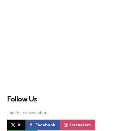
A Broadway Meme (BM) é uma das maiores páginas
sobre Teatro Musical no Brasil. Desde julho de 2010
criamos nosso espaço como uma página de humor, com
memes relacionados à Broadway e à cena brasileira de
Teatro Musical
Follow Us
Join the conversation
X
Facebook
Instagram