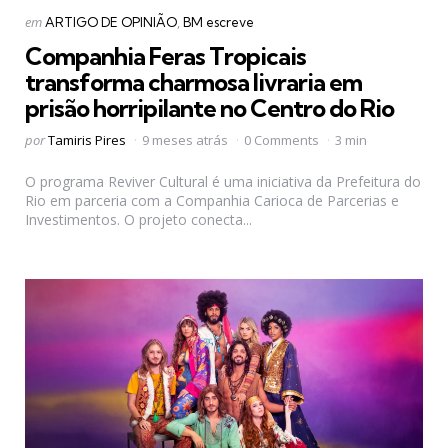
Categorias
Postado
em
ARTIGO DE OPINIÃO
BM escreve
em
Companhia Feras Tropicais
transforma charmosa livraria em
prisão horripilante no Centro do Rio
Postado
por
Tamiris Pires
9 meses atrás
0 Comments
3 min
por
O programa Reviver Cultural é uma iniciativa da Prefeitura do
Rio em parceria com a Companhia Carioca de Parcerias e
Investimentos. O projeto conecta...