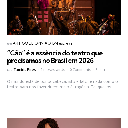
Categorias
Postado
em
ARTIGO DE OPINIÃO
BM escreve
em
“Cão” é a essência do teatro que
precisamos no Brasil em 2026
Postado
por
Tamiris Pires
5 meses atrás
0 Comments
3 min
por
O mundo está de ponta-cabeça, isto é fato, e nada como o
teatro para nos fazer rir em meio à tragédia. Tal qual os...