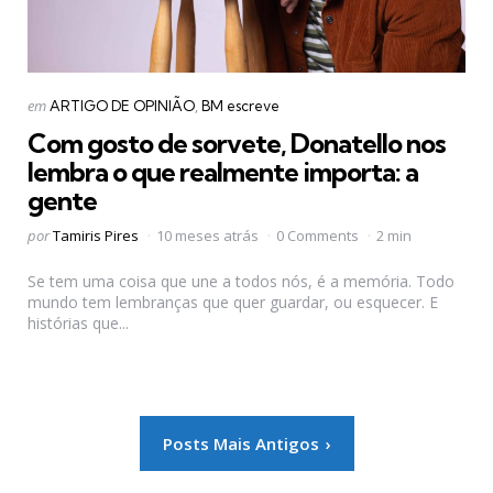
Categorias
Postado
em
ARTIGO DE OPINIÃO
BM escreve
em
Com gosto de sorvete, Donatello nos
lembra o que realmente importa: a
gente
Postado
por
Tamiris Pires
10 meses atrás
0 Comments
2 min
por
Se tem uma coisa que une a todos nós, é a memória. Todo
mundo tem lembranças que quer guardar, ou esquecer. E
histórias que...
Paginação
Posts Mais Antigos
de