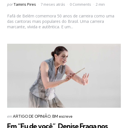
Postado
por
Tamiris Pires
7 meses atrás
0 Comments
2 min
por
Fafá de Belém comemora 50 anos de carreira como uma
das cantoras mais populares do Brasil. Uma carreira
marcante, vívida e autêntica. E um...
Categorias
Postado
em
ARTIGO DE OPINIÃO
BM escreve
em
Em “Eu de você”, Denise Fraga nos