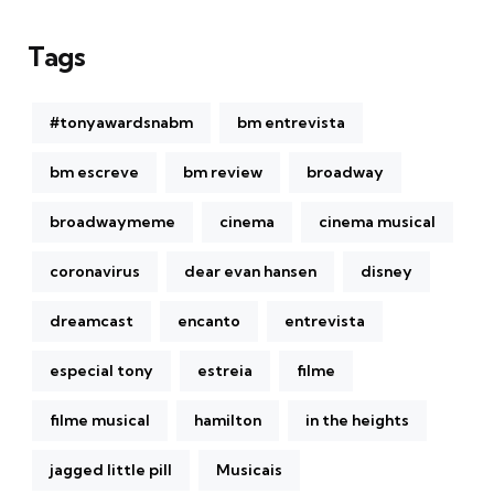
Tags
#tonyawardsnabm
bm entrevista
bm escreve
bm review
broadway
broadwaymeme
cinema
cinema musical
coronavirus
dear evan hansen
disney
dreamcast
encanto
entrevista
especial tony
estreia
filme
filme musical
hamilton
in the heights
jagged little pill
Musicais