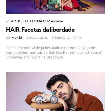
Categorias
Postado
em
ARTIGO DE OPINIÃO
BM escreve
em
HAIR: Facetas da liberdade
Postado
por
Alex M.
9 meses atrás
0 Comments
4 min
por
Hair é um musical de James Rado e Gerome Ragni, com
composições musicais de Galt MacDermot, que estreou off-
Broadway em 1967 e na Broadway...