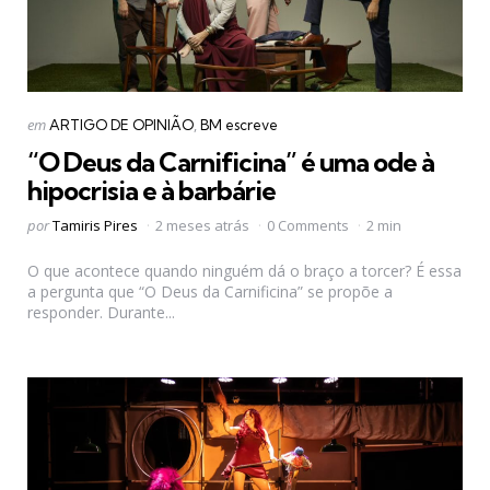
Categorias
Postado
em
ARTIGO DE OPINIÃO
BM escreve
em
“O Deus da Carnificina” é uma ode à
hipocrisia e à barbárie
Postado
por
Tamiris Pires
2 meses atrás
0 Comments
2 min
por
O que acontece quando ninguém dá o braço a torcer? É essa
a pergunta que “O Deus da Carnificina” se propõe a
responder. Durante...