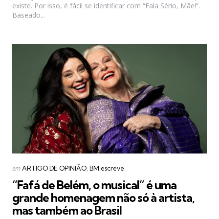
existe. Por isso, é fácil se identificar com “Fala Sério, Mãe!”.
Baseado...
Categorias
Postado
em
ARTIGO DE OPINIÃO
BM escreve
em
“Fafá de Belém, o musical” é uma
grande homenagem não só à artista,
mas também ao Brasil