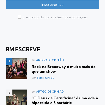
Li e concordo com os termos e condições
BM ESCREVE
Postado
em
ARTIGO DE OPINIÃO
em
Rock na Broadway é muito mais do
que um show
Posted
por
Tamiris Pires
Postado
em
ARTIGO DE OPINIÃO
em
“O Deus da Carnificina” é uma ode à
hipocrisia e à barbárie