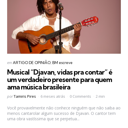
Categorias
Postado
em
ARTIGO DE OPINIÃO
BM escreve
em
Musical “Djavan, vidas pra contar” é
um verdadeiro presente para quem
ama música brasileira
Postado
por
Tamiris Pires
6 meses atrás
0 Comments
2 min
por
Você provavelmente não conhece ninguém que não saiba ao
menos cantarolar algum sucesso de Djavan. O cantor tem
uma obra vastíssima que se perpetua...