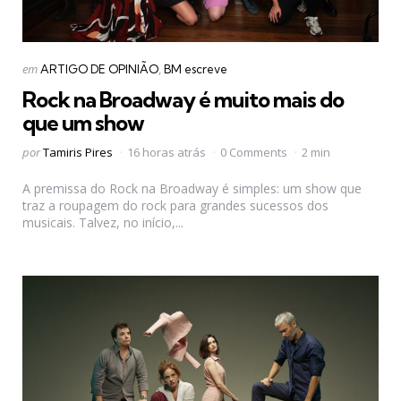
Categorias
Postado
em
ARTIGO DE OPINIÃO
BM escreve
em
Rock na Broadway é muito mais do
que um show
Postado
por
Tamiris Pires
16 horas atrás
0 Comments
2 min
por
A premissa do Rock na Broadway é simples: um show que
traz a roupagem do rock para grandes sucessos dos
musicais. Talvez, no início,...