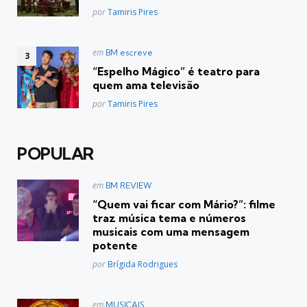
Posted
por
Tamiris Pires
Postado
em
BM escreve
em
“Espelho Mágico” é teatro para
quem ama televisão
Posted
por
Tamiris Pires
POPULAR
Postado
em
BM REVIEW
em
“Quem vai ficar com Mário?”: filme
traz música tema e números
musicais com uma mensagem
potente
Posted
por
Brígida Rodrigues
Postado
em
MUSICAIS