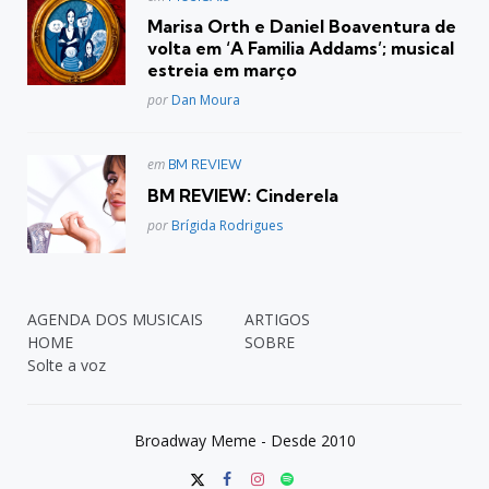
em
Marisa Orth e Daniel Boaventura de
volta em ‘A Familia Addams’; musical
estreia em março
Posted
por
Dan Moura
Postado
em
BM REVIEW
em
BM REVIEW: Cinderela
Posted
por
Brígida Rodrigues
AGENDA DOS MUSICAIS
ARTIGOS
HOME
SOBRE
Solte a voz
Broadway Meme - Desde 2010