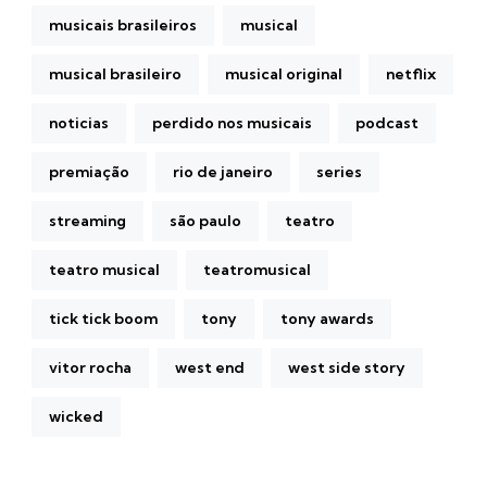
musicais brasileiros
musical
musical brasileiro
musical original
netflix
noticias
perdido nos musicais
podcast
premiação
rio de janeiro
series
streaming
são paulo
teatro
teatro musical
teatromusical
tick tick boom
tony
tony awards
vitor rocha
west end
west side story
wicked