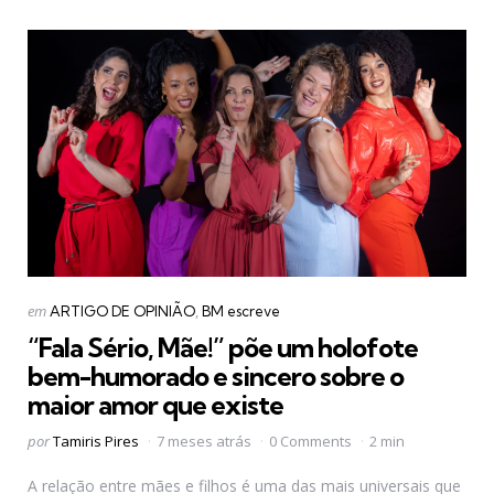
Categorias
Postado
em
ARTIGO DE OPINIÃO
BM escreve
em
“Fala Sério, Mãe!” põe um holofote
bem-humorado e sincero sobre o
maior amor que existe
Postado
por
Tamiris Pires
7 meses atrás
0 Comments
2 min
por
A relação entre mães e filhos é uma das mais universais que