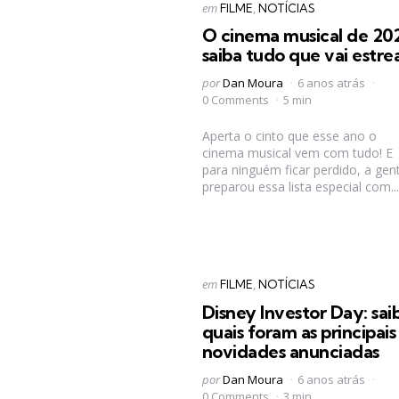
Categorias
Postado
em
FILME
NOTÍCIAS
em
O cinema musical de 202
saiba tudo que vai estrea
Postado
por
Dan Moura
6 anos atrás
por
0 Comments
5 min
Aperta o cinto que esse ano o
cinema musical vem com tudo! E
para ninguém ficar perdido, a gen
preparou essa lista especial com...
Categorias
Postado
em
FILME
NOTÍCIAS
em
Disney Investor Day: sai
quais foram as principais
novidades anunciadas
Postado
por
Dan Moura
6 anos atrás
por
0 Comments
3 min