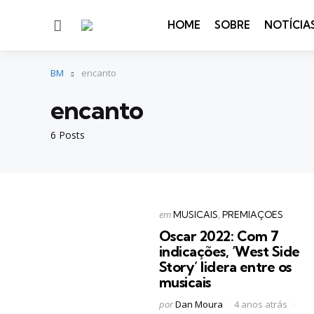
Menu
HOME
SOBRE
NOTÍCIA
BM
encanto
encanto
6 Posts
Categorias
Postado
em
MUSICAIS
PREMIAÇOES
em
Oscar 2022: Com 7
indicações, ‘West Side
Story’ lidera entre os
musicais
Postado
por
Dan Moura
4 anos atrás