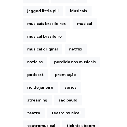
jagged little pill
Musicais
musicais brasileiros
musical
musical brasileiro
musical original
netflix
noticias
perdido nos musicais
podcast
premiação
rio de janeiro
series
streaming
são paulo
teatro
teatro musical
teatromusical
tick tick boom