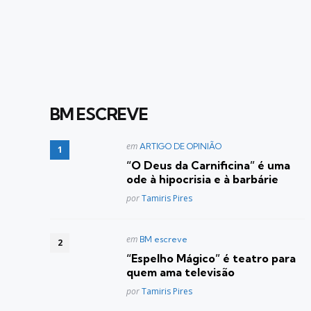
BM ESCREVE
Postado
em
ARTIGO DE OPINIÃO
em
“O Deus da Carnificina” é uma
ode à hipocrisia e à barbárie
Posted
por
Tamiris Pires
Postado
em
BM escreve
em
“Espelho Mágico” é teatro para
quem ama televisão
Posted
por
Tamiris Pires