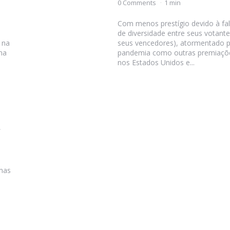
por
0 Comments
1 min
Com menos prestígio devido à fal
de diversidade entre seus votante
 na
seus vencedores), atormentado p
ma
pandemia como outras premiaçõ
nos Estados Unidos e...
mas