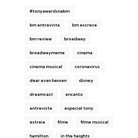
#tonyawardsnabm
bm entrevista
bm escreve
bm review
broadway
broadwaymeme
cinema
cinema musical
coronavirus
dear evan hansen
disney
dreamcast
encanto
entrevista
especial tony
estreia
filme
filme musical
hamilton
in the heights