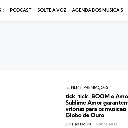
S
PODCAST
SOLTE A VOZ
AGENDA DOS MUSICAIS
Categorias
Postado
em
FILME
PREMIAÇOES
em
tick, tick…BOOM e Amo
Sublime Amor garante
vitórias para os musicais
Globo de Ouro
Postado
por
Dan Moura
5 anos atrás