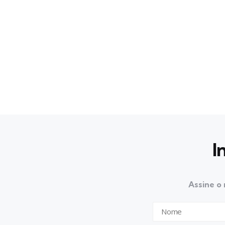
I
Assine o 