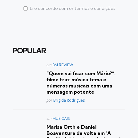
Li e concordo com os termos e condições
POPULAR
Postado
em
BM REVIEW
em
“Quem vai ficar com Mário?”:
filme traz música tema e
números musicais com uma
mensagem potente
Posted
por
Brígida Rodrigues
Postado
em
MUSICAIS
em
Marisa Orth e Daniel
Boaventura de volta em ‘A