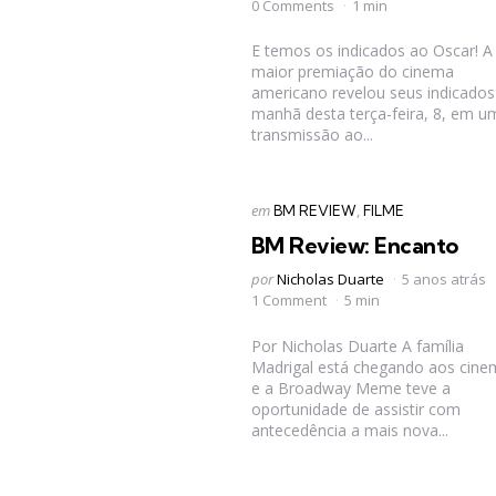
por
0 Comments
1 min
E temos os indicados ao Oscar! A
maior premiação do cinema
americano revelou seus indicados
manhã desta terça-feira, 8, em u
transmissão ao...
Categorias
Postado
em
BM REVIEW
FILME
em
BM Review: Encanto
Postado
por
Nicholas Duarte
5 anos atrás
por
1 Comment
5 min
Por Nicholas Duarte A família
Madrigal está chegando aos cine
e a Broadway Meme teve a
oportunidade de assistir com
antecedência a mais nova...