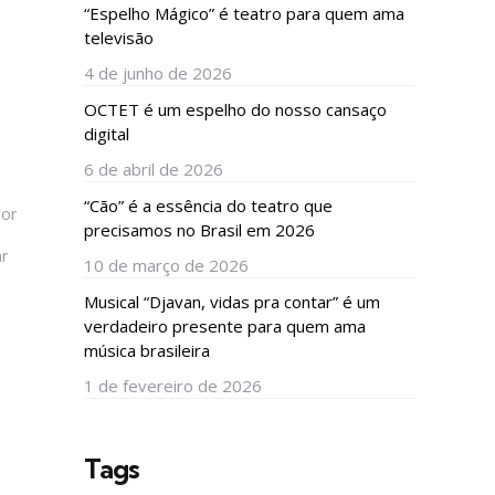
“Espelho Mágico” é teatro para quem ama
televisão
4 de junho de 2026
OCTET é um espelho do nosso cansaço
digital
6 de abril de 2026
“Cão” é a essência do teatro que
tor
precisamos no Brasil em 2026
r
10 de março de 2026
Musical “Djavan, vidas pra contar” é um
verdadeiro presente para quem ama
música brasileira
1 de fevereiro de 2026
Tags