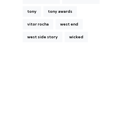
tony
tony awards
vitor rocha
west end
west side story
wicked
A Broadway Meme (BM) é uma das
maiores páginas sobre Teatro Musical no
Brasil. Desde julho de 2010 criamos nosso
espaço como uma página de humor, com
memes relacionados à Broadway e à cena
brasileira de Teatro Musical