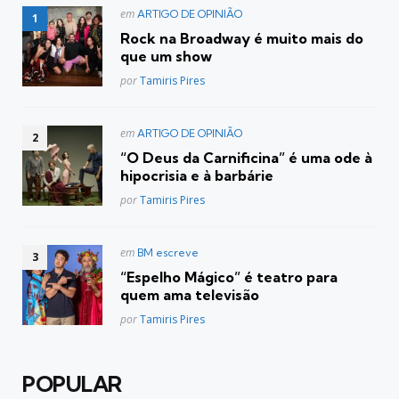
Postado
em
ARTIGO DE OPINIÃO
em
Rock na Broadway é muito mais do
que um show
Posted
por
Tamiris Pires
Postado
em
ARTIGO DE OPINIÃO
em
“O Deus da Carnificina” é uma ode à
hipocrisia e à barbárie
Posted
por
Tamiris Pires
Postado
em
BM escreve
em
“Espelho Mágico” é teatro para
quem ama televisão
Posted
por
Tamiris Pires
POPULAR