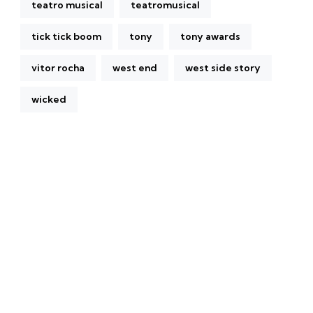
teatro musical
teatromusical
tick tick boom
tony
tony awards
vitor rocha
west end
west side story
wicked
A Broadway Meme (BM) é uma das maiores páginas
sobre Teatro Musical no Brasil. Desde julho de 2010
criamos nosso espaço como uma página de humor, com
memes relacionados à Broadway e à cena brasileira de