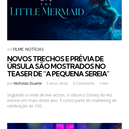
Categorias
Postado
em
FILME
NOTÍCIAS
em
NOVOS TRECHOS E PRÉVIA DE
ÚRSULA SÃO MOSTRADOS NO
TEASER DE “A PEQUENA SEREIA”
Postado
por
Nicholas Duarte
3 anos atrás
0 Comments
1 min
por
Seguindo a onda de live-action, o clássico Disney da vez
estreia em maio deste ano. E como parte do marketing de
celebração de 100...