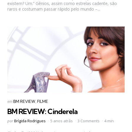
existem? Um.” Gênios, assim como estrelas cadente, são
raros e costumam passar rápido pelo mundo –...
Categorias
Postado
em
BM REVIEW
FILME
em
BM REVIEW: Cinderela
Postado
por
Brígida Rodrigues
5 anos atrás
3 Comments
4 min
por