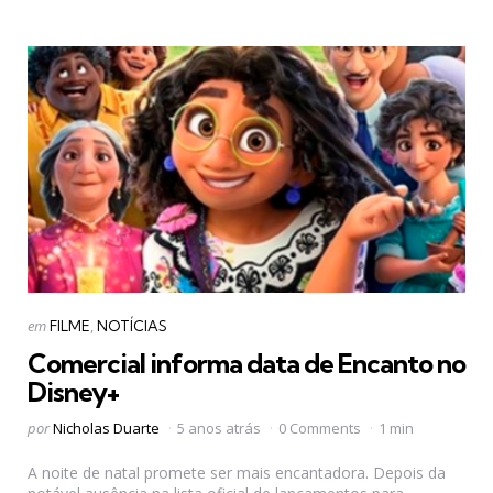
Categorias
Postado
em
FILME
NOTÍCIAS
em
Comercial informa data de Encanto no
Disney+
Postado
por
Nicholas Duarte
5 anos atrás
0 Comments
1 min
por
A noite de natal promete ser mais encantadora. Depois da