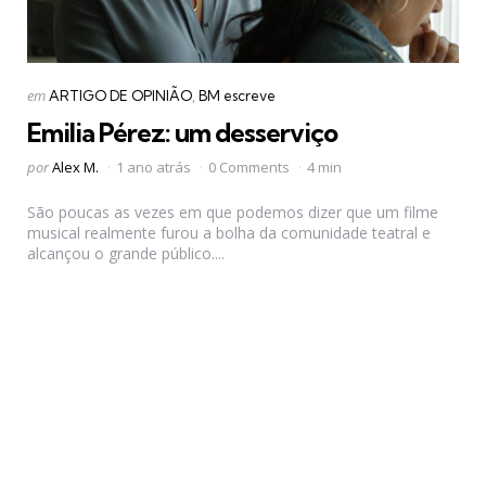
Categorias
Postado
em
ARTIGO DE OPINIÃO
BM escreve
em
Emilia Pérez: um desserviço
Postado
por
Alex M.
1 ano atrás
0 Comments
4 min
por
São poucas as vezes em que podemos dizer que um filme
musical realmente furou a bolha da comunidade teatral e
alcançou o grande público....