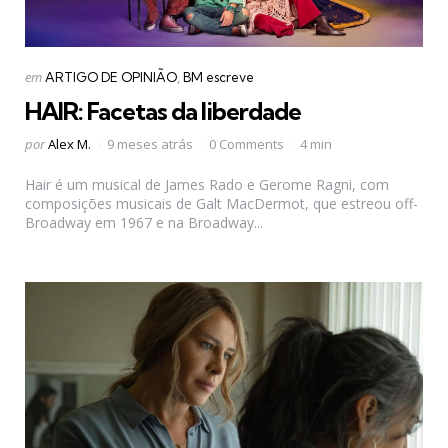
Categorias
Postado
em
ARTIGO DE OPINIÃO
BM escreve
em
HAIR: Facetas da liberdade
Postado
por
Alex M.
9 meses atrás
0 Comments
4 min
por
Hair é um musical de James Rado e Gerome Ragni, com
composições musicais de Galt MacDermot, que estreou off-
Broadway em 1967 e na Broadway...