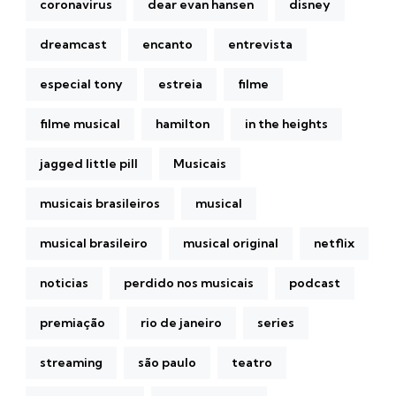
coronavirus
dear evan hansen
disney
dreamcast
encanto
entrevista
especial tony
estreia
filme
filme musical
hamilton
in the heights
jagged little pill
Musicais
musicais brasileiros
musical
musical brasileiro
musical original
netflix
noticias
perdido nos musicais
podcast
premiação
rio de janeiro
series
streaming
são paulo
teatro