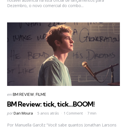
notável ausência na lista oficial de lançamentos para
Dezembro, o novo comercial do combo...
Categorias
Postado
em
BM REVIEW
FILME
em
BM Review: tick, tick…BOOM!
Postado
por
Dan Moura
5 anos atrás
1 Comment
7 min
por
Por Manuella Garcêz “Você sabe quantos Jonathan Larsons