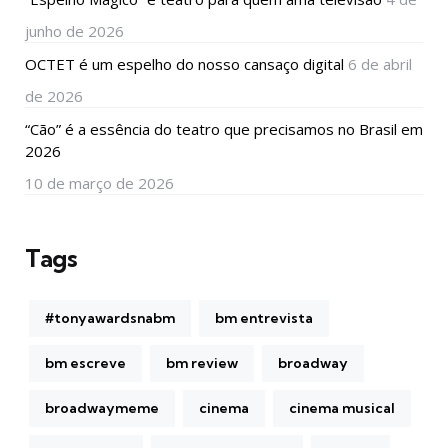
junho de 2026
OCTET é um espelho do nosso cansaço digital
6 de abril
de 2026
“Cão” é a essência do teatro que precisamos no Brasil em
2026
10 de março de 2026
Tags
#tonyawardsnabm
bm entrevista
bm escreve
bm review
broadway
broadwaymeme
cinema
cinema musical