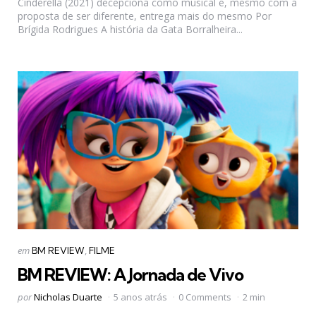
Cinderella (2021) decepciona como musical e, mesmo com a
proposta de ser diferente, entrega mais do mesmo Por
Brígida Rodrigues A história da Gata Borralheira...
Categorias
Postado
em
BM REVIEW
FILME
em
BM REVIEW: A Jornada de Vivo
Postado
por
Nicholas Duarte
5 anos atrás
0 Comments
2 min
por