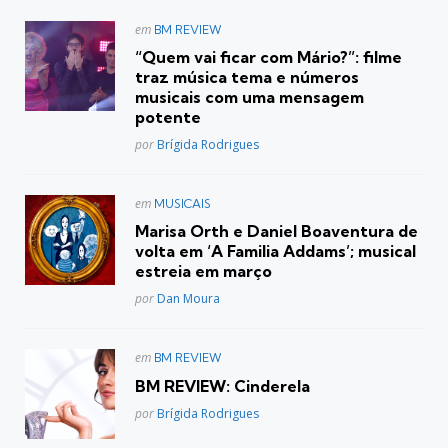
Postado
em
BM REVIEW
em
“Quem vai ficar com Mário?”: filme
traz música tema e números
musicais com uma mensagem
potente
Posted
por
Brígida Rodrigues
Postado
em
MUSICAIS
em
Marisa Orth e Daniel Boaventura de
volta em ‘A Familia Addams’; musical
estreia em março
Posted
por
Dan Moura
Postado
em
BM REVIEW
em
BM REVIEW: Cinderela
Posted
por
Brígida Rodrigues