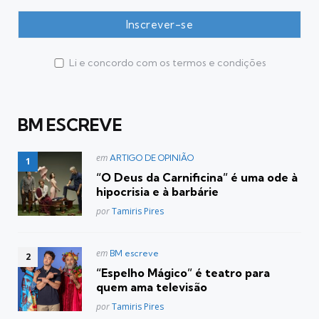
Li e concordo com os termos e condições
BM ESCREVE
Postado
em
ARTIGO DE OPINIÃO
em
“O Deus da Carnificina” é uma ode à
hipocrisia e à barbárie
Posted
por
Tamiris Pires
Postado
em
BM escreve
em
“Espelho Mágico” é teatro para
quem ama televisão
Posted
por
Tamiris Pires