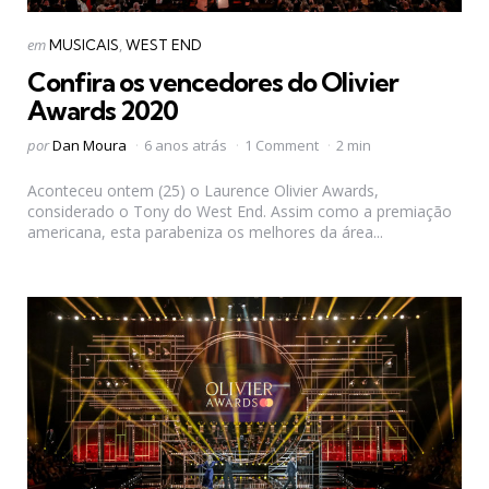
Categorias
Postado
em
MUSICAIS
WEST END
em
Confira os vencedores do Olivier
Awards 2020
Postado
por
Dan Moura
6 anos atrás
1 Comment
2 min
por
Aconteceu ontem (25) o Laurence Olivier Awards,
considerado o Tony do West End. Assim como a premiação
americana, esta parabeniza os melhores da área...