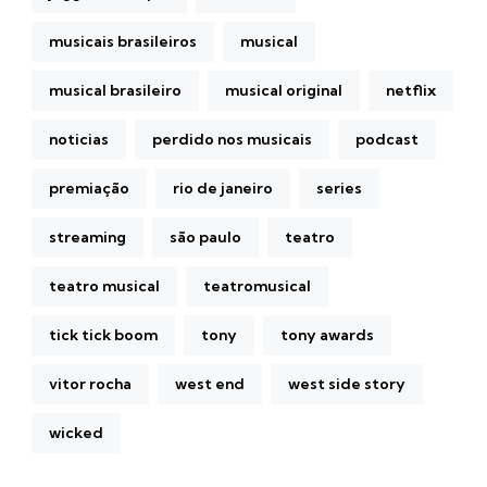
musicais brasileiros
musical
musical brasileiro
musical original
netflix
noticias
perdido nos musicais
podcast
premiação
rio de janeiro
series
streaming
são paulo
teatro
teatro musical
teatromusical
tick tick boom
tony
tony awards
vitor rocha
west end
west side story
wicked