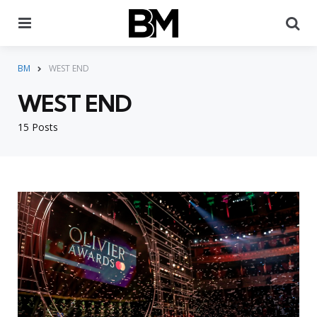
Menu
Pr
BM
WEST END
WEST END
15 Posts