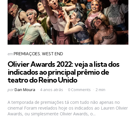
Categorias
Postado
em
PREMIAÇOES
WEST END
em
Olivier Awards 2022: veja a lista dos
indicados ao principal prêmio de
teatro do Reino Unido
Postado
por
Dan Moura
4 anos atrás
0 Comments
2 min
por
A temporada de premiações tá com tudo não apenas no
cinema! Foram revelados hoje os indicados ao Lauren Olivier
Awards, ou simplesmente Olivier Awards, o...