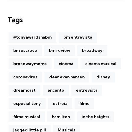
Tags
#tonyawardsnabm
bm entrevista
bm escreve
bm review
broadway
broadwaymeme
cinema
cinema musical
coronavirus
dear evan hansen
disney
dreamcast
encanto
entrevista
especial tony
estreia
filme
filme musical
hamilton
in the heights
jagged little pill
Musicais