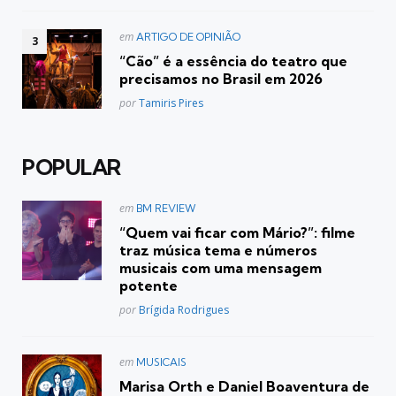
Postado
em
ARTIGO DE OPINIÃO
em
“Cão” é a essência do teatro que
precisamos no Brasil em 2026
Posted
por
Tamiris Pires
POPULAR
Postado
em
BM REVIEW
em
“Quem vai ficar com Mário?”: filme
traz música tema e números
musicais com uma mensagem
potente
Posted
por
Brígida Rodrigues
Postado
em
MUSICAIS
em
Marisa Orth e Daniel Boaventura de