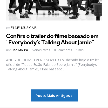
Categorias
Postado
em
FILME
MUSICAIS
em
Confira o trailer do filme baseado em
“Everybody’s Talking About Jamie”
Postado
por
Dan Moura
6 anos atrás
0 Comments
1 min
por
AND YOU DON’T EVEN KNOW IT! Foi liberado hoje o trailer
oficial de “Todos Estão Falando Sobre Jamie” (Everybody’s
Talking About Jamie), filme baseado...
Paginação
Posts Mais Antigos
de