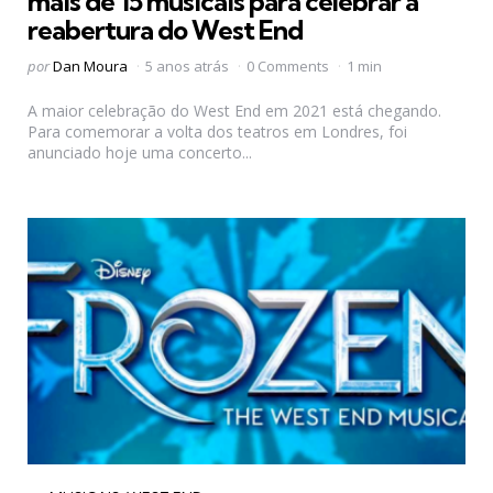
mais de 15 musicais para celebrar a
reabertura do West End
Postado
por
Dan Moura
5 anos atrás
0 Comments
1 min
por
A maior celebração do West End em 2021 está chegando.
Para comemorar a volta dos teatros em Londres, foi
anunciado hoje uma concerto...