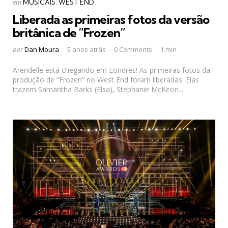
Categorias
Postado
em
MUSICAIS
WEST END
em
Liberada as primeiras fotos da versão
britânica de “Frozen”
Postado
por
Dan Moura
5 anos atrás
0 Comments
1 min
por
Arendelle está chegando em Londres! As primeiras fotos da
produção de “Frozen” no West End foram liberadas. Elas
trazem Samantha Barks (Elsa), Stephanie McKeon...