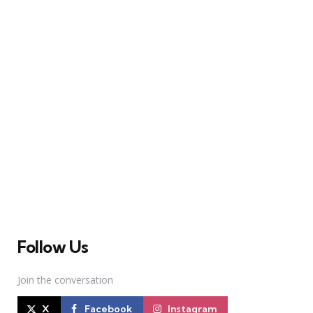
A Broadway Meme (BM) é uma das maiores páginas
sobre Teatro Musical no Brasil. Desde julho de 2010
criamos nosso espaço como uma página de humor, com
memes relacionados à Broadway e à cena brasileira de
Teatro Musical
Follow Us
Join the conversation
X
Facebook
Instagram