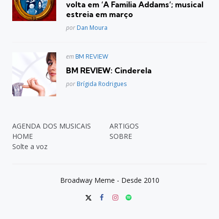
volta em ‘A Familia Addams’; musical
estreia em março
Posted
por
Dan Moura
Postado
em
BM REVIEW
em
BM REVIEW: Cinderela
Posted
por
Brígida Rodrigues
AGENDA DOS MUSICAIS
ARTIGOS
HOME
SOBRE
Solte a voz
Broadway Meme - Desde 2010