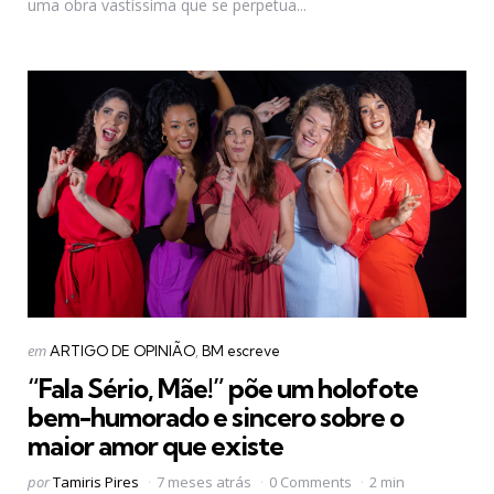
uma obra vastíssima que se perpetua...
Categorias
Postado
em
ARTIGO DE OPINIÃO
BM escreve
em
“Fala Sério, Mãe!” põe um holofote
bem-humorado e sincero sobre o
maior amor que existe
Postado
por
Tamiris Pires
7 meses atrás
0 Comments
2 min