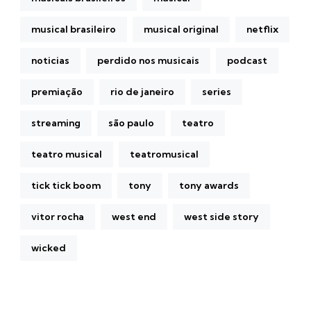
musical brasileiro
musical original
netflix
noticias
perdido nos musicais
podcast
premiação
rio de janeiro
series
streaming
são paulo
teatro
teatro musical
teatromusical
tick tick boom
tony
tony awards
vitor rocha
west end
west side story
wicked