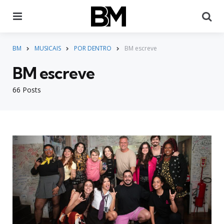
Menu
Pr
BM
MUSICAIS
POR DENTRO
BM escreve
BM escreve
66 Posts