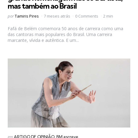
mas também ao Brasil
Postado
por
Tamiris Pires
7 meses atrás
0 Comments
2 min
por
Fafá de Belém comemora 50 anos de carreira como uma
das cantoras mais populares do Brasil. Uma carreira
marcante, vívida e autêntica. E um...
Categorias
Postado
em
ARTIGO DE OPINIÃO
BM escreve