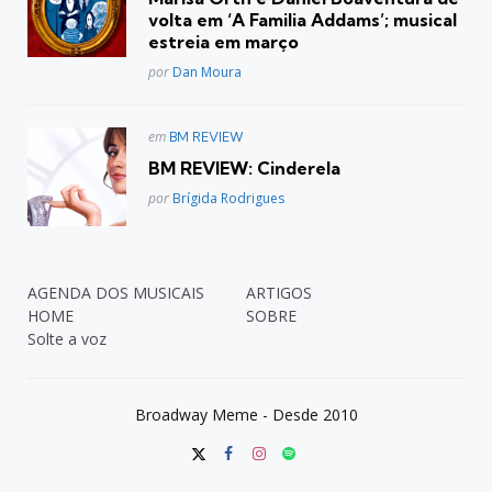
volta em ‘A Familia Addams’; musical
estreia em março
Posted
por
Dan Moura
Postado
em
BM REVIEW
em
BM REVIEW: Cinderela
Posted
por
Brígida Rodrigues
AGENDA DOS MUSICAIS
ARTIGOS
HOME
SOBRE
Solte a voz
Broadway Meme - Desde 2010