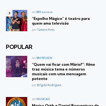
Postado
em
BM escreve
em
“Espelho Mágico” é teatro para
quem ama televisão
Posted
por
Tamiris Pires
POPULAR
Postado
em
BM REVIEW
em
“Quem vai ficar com Mário?”: filme
traz música tema e números
musicais com uma mensagem
potente
Posted
por
Brígida Rodrigues
Postado
em
MUSICAIS
em
Marisa Orth e Daniel Boaventura de