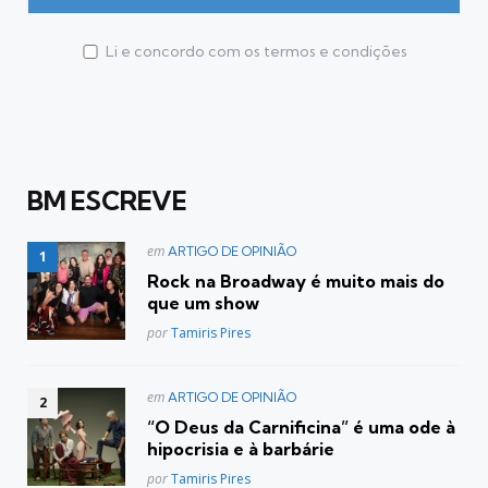
Li e concordo com os termos e condições
BM ESCREVE
Postado
em
ARTIGO DE OPINIÃO
em
Rock na Broadway é muito mais do
que um show
Posted
por
Tamiris Pires
Postado
em
ARTIGO DE OPINIÃO
em
“O Deus da Carnificina” é uma ode à
hipocrisia e à barbárie
Posted
por
Tamiris Pires