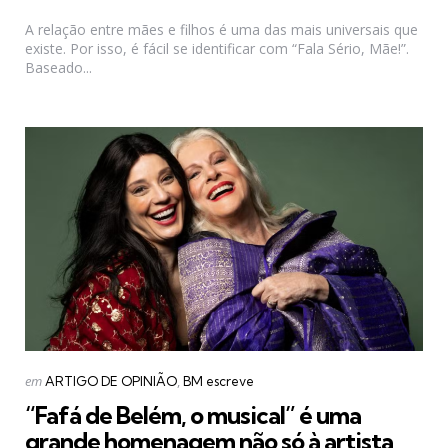
por
A relação entre mães e filhos é uma das mais universais que
existe. Por isso, é fácil se identificar com “Fala Sério, Mãe!”.
Baseado...
Categorias
Postado
em
ARTIGO DE OPINIÃO
BM escreve
em
“Fafá de Belém, o musical” é uma
grande homenagem não só à artista,