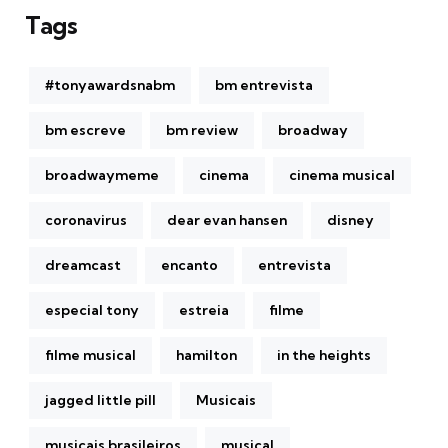
Tags
#tonyawardsnabm
bm entrevista
bm escreve
bm review
broadway
broadwaymeme
cinema
cinema musical
coronavirus
dear evan hansen
disney
dreamcast
encanto
entrevista
especial tony
estreia
filme
filme musical
hamilton
in the heights
jagged little pill
Musicais
musicais brasileiros
musical