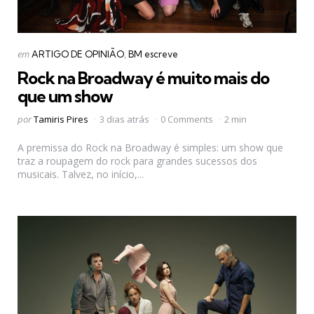
Categorias
Postado
em
ARTIGO DE OPINIÃO
BM escreve
em
Rock na Broadway é muito mais do
que um show
Postado
por
Tamiris Pires
3 dias atrás
0 Comments
2 min
por
A premissa do Rock na Broadway é simples: um show que
traz a roupagem do rock para grandes sucessos dos
musicais. Talvez, no início,...