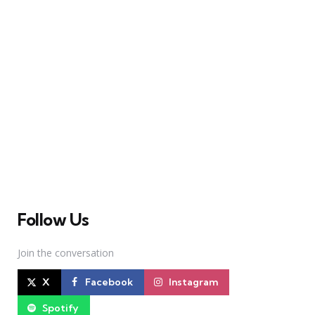
A Broadway Meme (BM) é uma das maiores páginas
sobre Teatro Musical no Brasil. Desde julho de 2010
criamos nosso espaço como uma página de humor, com
memes relacionados à Broadway e à cena brasileira de
Teatro Musical
Follow Us
Join the conversation
X
Facebook
Instagram
Spotify