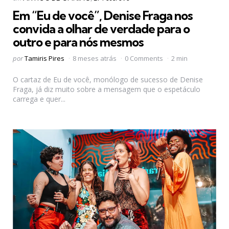
em
Em “Eu de você”, Denise Fraga nos
convida a olhar de verdade para o
outro e para nós mesmos
Postado
por
Tamiris Pires
8 meses atrás
0 Comments
2 min
por
O cartaz de Eu de você, monólogo de sucesso de Denise
Fraga, já diz muito sobre a mensagem que o espetáculo
carrega e quer...