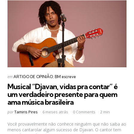
Categorias
Postado
em
ARTIGO DE OPINIÃO
BM escreve
em
Musical “Djavan, vidas pra contar” é
um verdadeiro presente para quem
ama música brasileira
Postado
por
Tamiris Pires
6 meses atrás
0 Comments
2 min
por
Você provavelmente não conhece ninguém que não saiba ao
menos cantarolar algum sucesso de Djavan. O cantor tem