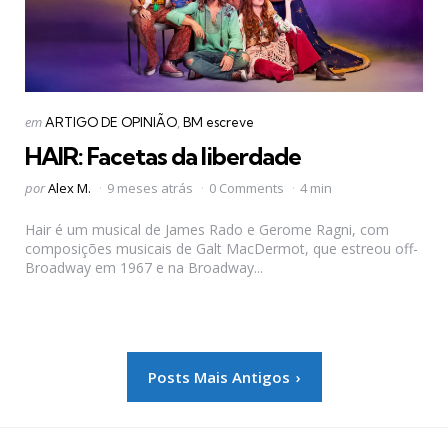
Categorias
Postado
em
ARTIGO DE OPINIÃO
BM escreve
em
HAIR: Facetas da liberdade
Postado
por
Alex M.
9 meses atrás
0 Comments
4 min
por
Hair é um musical de James Rado e Gerome Ragni, com
composições musicais de Galt MacDermot, que estreou off-
Broadway em 1967 e na Broadway...
Paginação
Posts Mais Antigos
de
posts