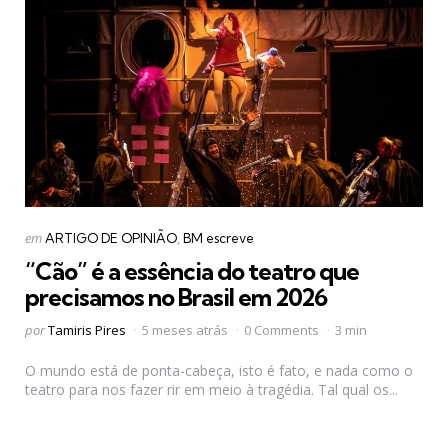
Categorias
Postado
em
ARTIGO DE OPINIÃO
BM escreve
em
“Cão” é a essência do teatro que
precisamos no Brasil em 2026
Postado
por
Tamiris Pires
5 meses atrás
0 Comments
3 min
por
O mundo está de ponta-cabeça, isto é fato, e nada como o
teatro para nos fazer rir em meio à tragédia. Tal qual os...