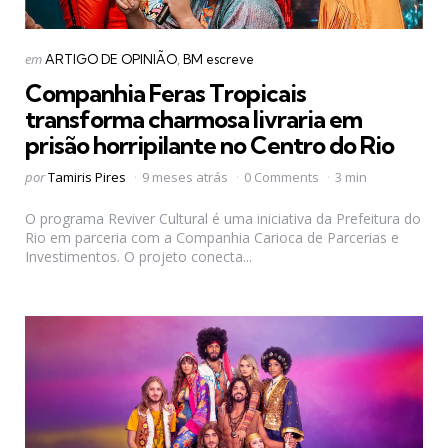
Categorias
Postado
em
ARTIGO DE OPINIÃO
BM escreve
em
Companhia Feras Tropicais
transforma charmosa livraria em
prisão horripilante no Centro do Rio
Postado
por
Tamiris Pires
9 meses atrás
0 Comments
3 min
por
O programa Reviver Cultural é uma iniciativa da Prefeitura do
Rio em parceria com a Companhia Carioca de Parcerias e
Investimentos. O projeto conecta...