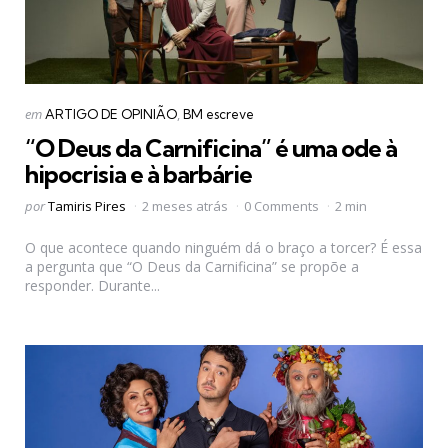
Categorias
Postado
em
ARTIGO DE OPINIÃO
BM escreve
em
“O Deus da Carnificina” é uma ode à
hipocrisia e à barbárie
Postado
por
Tamiris Pires
2 meses atrás
0 Comments
2 min
por
O que acontece quando ninguém dá o braço a torcer? É essa
a pergunta que “O Deus da Carnificina” se propõe a
responder. Durante...