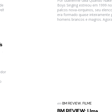
Por Guilherme Gilla Quando Nake
ide
Boys Singing estreou em 1999 no
el!
palcos nova-iorquinos, seu elenc
era formado quase inteiramente 
homens brancos e magros. Agora,
s
s
,
edor
o
Categorias
Postado
em
BM REVIEW
FILME
em
BM REVIEW: Uma