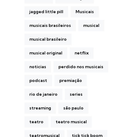
jagged little pill
Musicais
musicais brasileiros
musical
musical brasileiro
musical original
netflix
noticias
perdido nos musicais
podcast
premiação
rio de janeiro
series
streaming
são paulo
teatro
teatro musical
teatromusical
tick tick boom