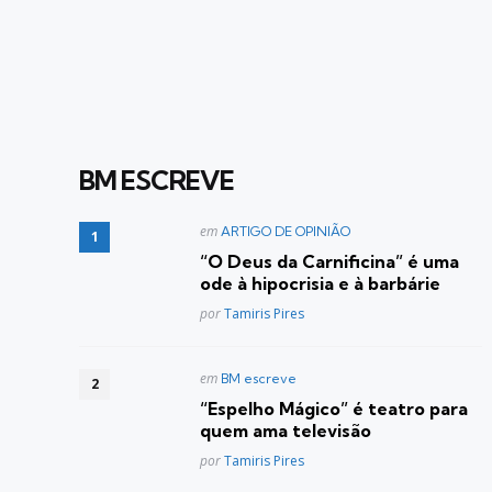
BM ESCREVE
Postado
em
ARTIGO DE OPINIÃO
em
“O Deus da Carnificina” é uma
ode à hipocrisia e à barbárie
Posted
por
Tamiris Pires
Postado
em
BM escreve
em
“Espelho Mágico” é teatro para
quem ama televisão
Posted
por
Tamiris Pires