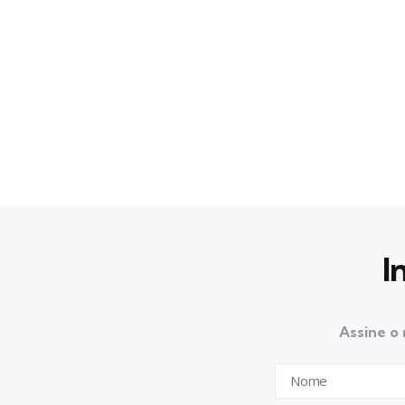
I
Assine o 