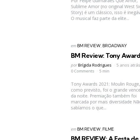
Por Felipe Guimarães Que Amor,
Sublime Amor (no original West S
Story) é um clássico, isso é inegáv
O musical faz parte da elite...
Categorias
Postado
em
BM REVIEW
BROADWAY
em
BM Review: Tony Award
Postado
por
Brígida Rodrigues
5 anos atrá
por
0 Comments
5 min
Tony Awards 2021: Moulin Rouge
como previsto, foi o grande venc
da noite. Premiação também foi
marcada por mais diversidade Nã
sabíamos o que...
Categorias
Postado
em
BM REVIEW
FILME
em
BM REVIEW: A Festa de