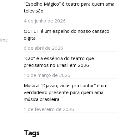
“Espelho Mágico” é teatro para quem ama
televisão
4 de junho de 2026
OCTET é um espelho do nosso cansaço
a
digital
ilme
6 de abril de 2026
“Cão” é a essência do teatro que
precisamos no Brasil em 2026
10 de março de 2026
Musical “Djavan, vidas pra contar” é um
verdadeiro presente para quem ama
música brasileira
1 de fevereiro de 2026
Tags