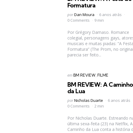
Formatura
Postado
por
Dan Moura
6 anos atrás
por
0 Comments
9 min
Por Grégory Damaso. Romance
colegial, personagens gays, atore
musicais e muitas piadas: “A Fest
Formatura” (The Prom, no original
parecia ser feito...
Categorias
Postado
em
BM REVIEW
FILME
em
BM REVIEW: A Caminho
da Lua
Postado
por
Nicholas Duarte
6 anos atrás
por
0 Comments
2 min
Por Nicholas Duarte. Estreando n
última sexa-feita (23) na Netflix, A
Caminho da Lua conta a história 