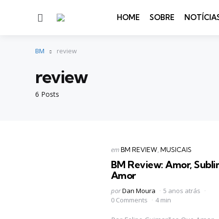
Menu
HOME
SOBRE
NOTÍCIA
BM
review
review
6 Posts
Categorias
Postado
em
BM REVIEW
MUSICAIS
em
BM Review: Amor, Subl
Amor
Postado
por
Dan Moura
5 anos atrás
por
0 Comments
4 min