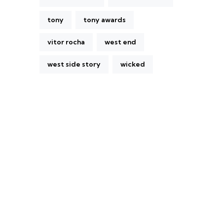
tony
tony awards
vitor rocha
west end
west side story
wicked
A Broadway Meme (BM) é uma das
maiores páginas sobre Teatro Musical no
Brasil. Desde julho de 2010 criamos nosso
espaço como uma página de humor, com
memes relacionados à Broadway e à cena
brasileira de Teatro Musical