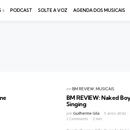
S
PODCAST
SOLTE A VOZ
AGENDA DOS MUSICAIS
Categorias
Postado
em
BM REVIEW
MUSICAIS
em
ime
BM REVIEW: Naked Boy
Singing
Postado
por
Guilherme Gila
5 anos atrás
por
2 Comments
2 min