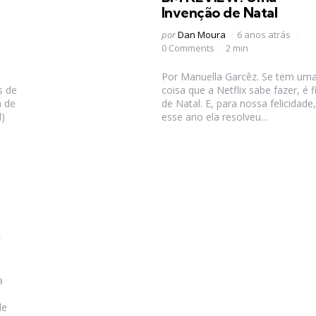
Invenção de Natal
Postado
por
Dan Moura
6 anos atrás
por
0 Comments
2 min
Por Manuella Garcêz. Se tem um
s de
coisa que a Netflix sabe fazer, é f
a de
de Natal. E, para nossa felicidade,
)
esse ano ela resolveu...
a
de