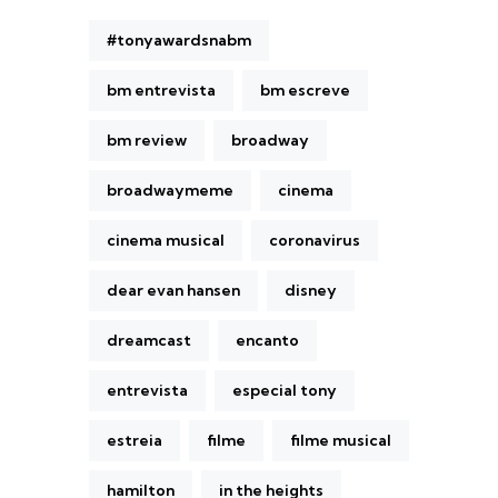
#tonyawardsnabm
bm entrevista
bm escreve
bm review
broadway
broadwaymeme
cinema
cinema musical
coronavirus
dear evan hansen
disney
dreamcast
encanto
entrevista
especial tony
estreia
filme
filme musical
hamilton
in the heights