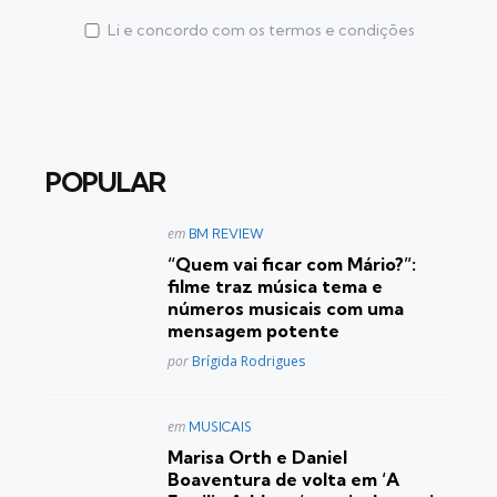
Li e concordo com os termos e condições
POPULAR
Postado
em
BM REVIEW
em
“Quem vai ficar com Mário?”:
filme traz música tema e
números musicais com uma
mensagem potente
Posted
por
Brígida Rodrigues
Postado
em
MUSICAIS
em
Marisa Orth e Daniel
Boaventura de volta em ‘A