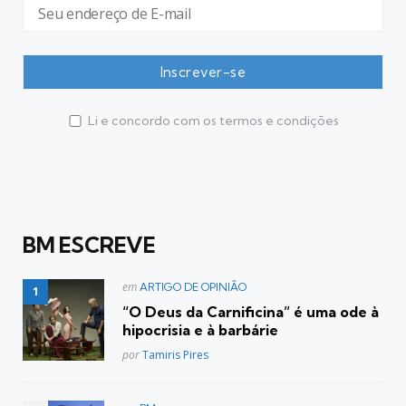
Li e concordo com os termos e condições
BM ESCREVE
Postado
em
ARTIGO DE OPINIÃO
em
“O Deus da Carnificina” é uma ode à
hipocrisia e à barbárie
Posted
por
Tamiris Pires