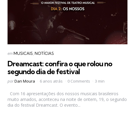
Categorias
Postado
em
MUSICAIS
NOTÍCIAS
em
Dreamcast: confira o que rolou no
segundo dia de festival
Postado
por
Dan Moura
6 anos atrás
0 Comments
3 min
por
Com 16 apresentações dos nossos musicais brasileiros
muito amados, aconteceu na noite de ontem, 19, o segundo
dia do festival Dreamcast. O evento...