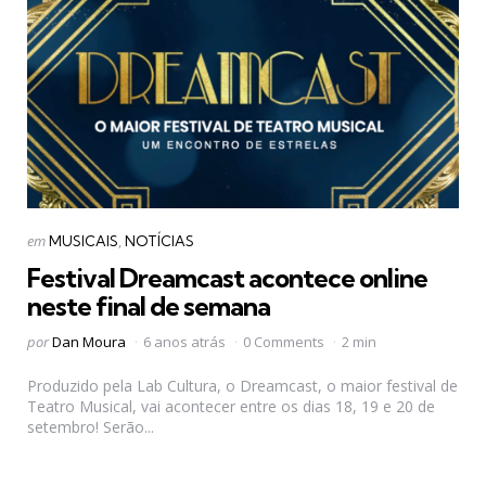
Categorias
Postado
em
MUSICAIS
NOTÍCIAS
em
Festival Dreamcast acontece online
neste final de semana
Postado
por
Dan Moura
6 anos atrás
0 Comments
2 min
por
Produzido pela Lab Cultura, o Dreamcast, o maior festival de
Teatro Musical, vai acontecer entre os dias 18, 19 e 20 de
setembro! Serão...