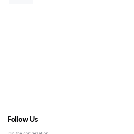
A Broadway Meme (BM) é uma das maiores páginas
sobre Teatro Musical no Brasil. Desde julho de 2010
criamos nosso espaço como uma página de humor, com
memes relacionados à Broadway e à cena brasileira de
Teatro Musical
Follow Us
Join the conversation