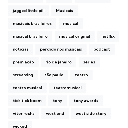
jagged little pill
Musicais
musicais brasileiros
musical
musical brasileiro
musical original
netflix
noticias
perdido nos musicais
podcast
premiação
rio de janeiro
series
streaming
são paulo
teatro
teatro musical
teatromusical
tick tick boom
tony
tony awards
vitor rocha
west end
west side story
wicked