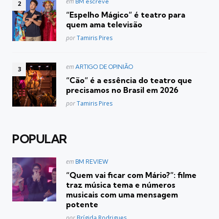
Postado
em
BM escreve
em
“Espelho Mágico” é teatro para
quem ama televisão
Posted
por
Tamiris Pires
Postado
em
ARTIGO DE OPINIÃO
em
“Cão” é a essência do teatro que
precisamos no Brasil em 2026
Posted
por
Tamiris Pires
POPULAR
Postado
em
BM REVIEW
em
“Quem vai ficar com Mário?”: filme
traz música tema e números
musicais com uma mensagem
potente
Posted
por
Brígida Rodrigues