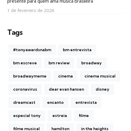
presente para quem ama música brasileira
1 de fevereiro de 2026
Tags
#tonyawardsnabm
bm entrevista
bm escreve
bm review
broadway
broadwaymeme
cinema
cinema musical
coronavirus
dear evan hansen
disney
dreamcast
encanto
entrevista
especial tony
estreia
filme
filme musical
hamilton
in the heights