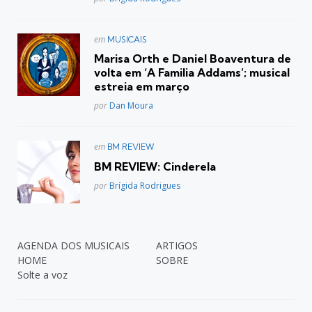
Postado
em
MUSICAIS
em
Marisa Orth e Daniel Boaventura de
volta em ‘A Familia Addams’; musical
estreia em março
Posted
por
Dan Moura
Postado
em
BM REVIEW
em
BM REVIEW: Cinderela
Posted
por
Brígida Rodrigues
AGENDA DOS MUSICAIS
ARTIGOS
HOME
SOBRE
Solte a voz