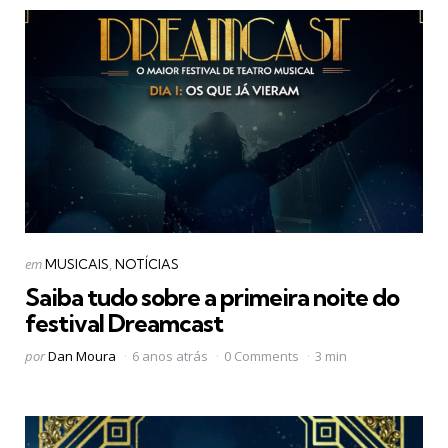
Categorias
Postado
em
MUSICAIS
NOTÍCIAS
em
Saiba tudo sobre a primeira noite do
festival Dreamcast
Postado
por
Dan Moura
6 anos atrás
0 Comments
3 min
por