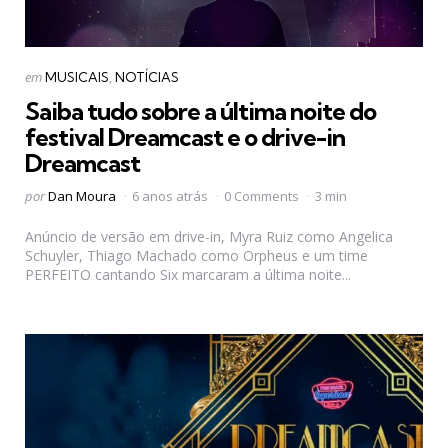
Categorias
Postado
em
MUSICAIS
NOTÍCIAS
em
Saiba tudo sobre a última noite do
festival Dreamcast e o drive-in
Dreamcast
Postado
por
Dan Moura
6 anos atrás
0 Comments
3 min
por
Anúncio de versão em drive-in, Myra Ruiz como Angelica
Schuyler, Thiago Machado como Orpheus e um time
PERFEITO cantando Six marcaram a última noite...