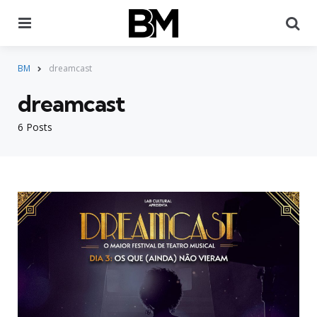
Menu
Pr
BM
dreamcast
dreamcast
6 Posts