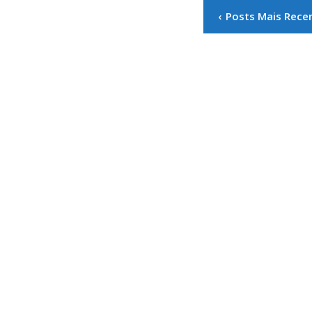
Paginação
Posts Mais Rece
de
posts