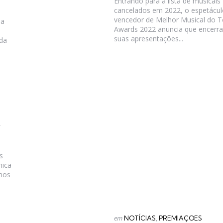
Entrando para a lista de musicais
cancelados em 2022, o espetácul
vencedor de Melhor Musical do 
na
Awards 2022 anuncia que encerra
suas apresentações...
da
s
nica
nos
Categorias
Postado
em
NOTÍCIAS
PREMIAÇOES