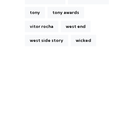
tony
tony awards
vitor rocha
west end
west side story
wicked
A Broadway Meme (BM) é uma das
maiores páginas sobre Teatro Musical no
Brasil. Desde julho de 2010 criamos nosso
espaço como uma página de humor, com
memes relacionados à Broadway e à cena
brasileira de Teatro Musical