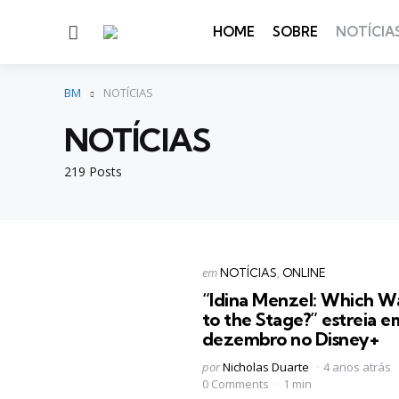
Menu
HOME
SOBRE
NOTÍCIA
BM
NOTÍCIAS
NOTÍCIAS
219 Posts
Categorias
Postado
em
NOTÍCIAS
ONLINE
em
“Idina Menzel: Which W
to the Stage?” estreia e
dezembro no Disney+
Postado
por
Nicholas Duarte
4 anos atrás
por
0 Comments
1 min