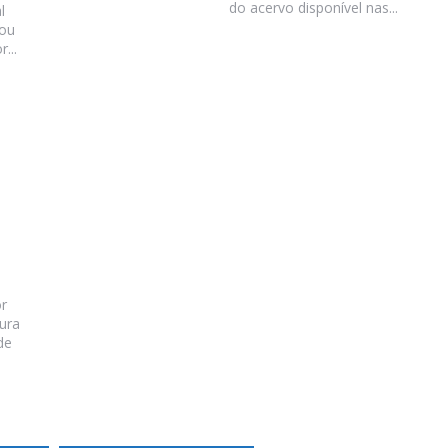
do acervo disponível nas...
l
lou
...
r
ura
de