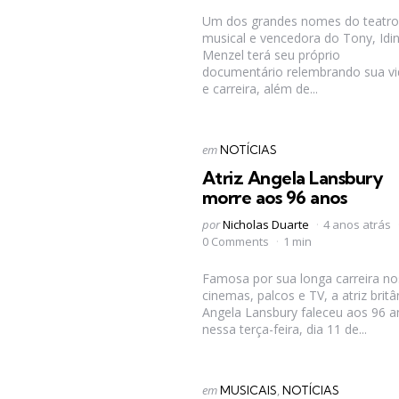
Um dos grandes nomes do teatro
musical e vencedora do Tony, Idi
Menzel terá seu próprio
documentário relembrando sua vi
e carreira, além de...
Categorias
Postado
em
NOTÍCIAS
em
Atriz Angela Lansbury
morre aos 96 anos
Postado
por
Nicholas Duarte
4 anos atrás
por
0 Comments
1 min
Famosa por sua longa carreira no
cinemas, palcos e TV, a atriz britâ
Angela Lansbury faleceu aos 96 a
nessa terça-feira, dia 11 de...
Categorias
Postado
em
MUSICAIS
NOTÍCIAS