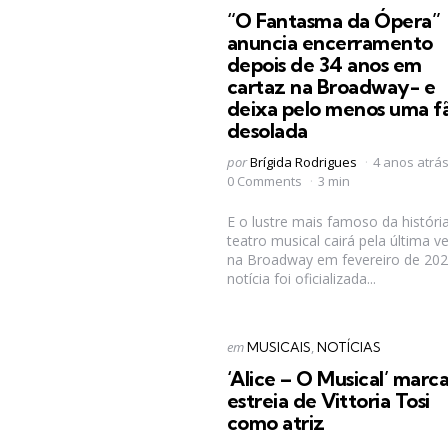
em
“O Fantasma da Ópera”
anuncia encerramento
depois de 34 anos em
cartaz na Broadway- e
deixa pelo menos uma f
desolada
Postado
por
Brígida Rodrigues
4 anos atrá
por
0 Comments
3 min
E o lustre mais famoso da históri
teatro musical cairá pela última v
na Broadway em fevereiro de 202
notícia foi oficializada...
Categorias
Postado
em
MUSICAIS
NOTÍCIAS
em
‘Alice – O Musical’ marca
estreia de Vittoria Tosi
como atriz