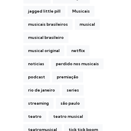
jagged little pill
Musicais
musicais brasileiros
musical
musical brasileiro
musical original
netflix
noticias
perdido nos musicais
podcast
premiação
rio de janeiro
series
streaming
são paulo
teatro
teatro musical
teatromusical
tick tick boom