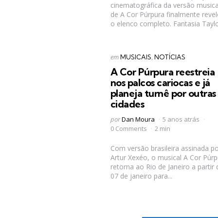
cinematográfica da versão musica
de A Cor Púrpura finalmente reve
o elenco completo. Fantasia Taylor
Categorias
Postado
em
MUSICAIS
NOTÍCIAS
em
A Cor Púrpura reestreia
nos palcos cariocas e já
planeja turnê por outras
cidades
Postado
por
Dan Moura
5 anos atrás
por
0 Comments
2 min
Com versão brasileira assinada po
Artur Xexéo, o musical A Cor Púrp
retorna ao Rio de Janeiro a partir 
07 de janeiro para...