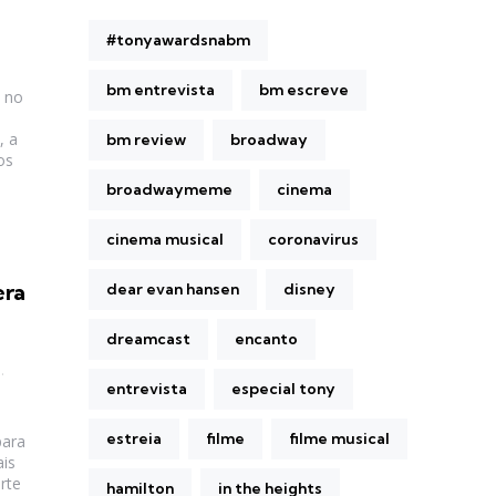
#tonyawardsnabm
bm entrevista
bm escreve
 no
, a
bm review
broadway
os
broadwaymeme
cinema
cinema musical
coronavirus
era
dear evan hansen
disney
dreamcast
encanto
entrevista
especial tony
estreia
filme
filme musical
para
is
rte
hamilton
in the heights