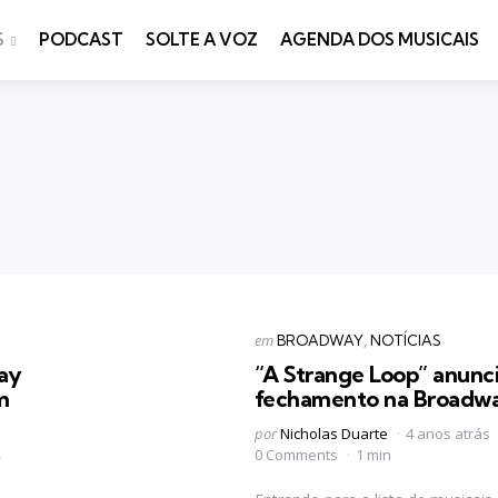
S
PODCAST
SOLTE A VOZ
AGENDA DOS MUSICAIS
Categorias
Postado
em
BROADWAY
NOTÍCIAS
em
ay
“A Strange Loop” anunc
m
fechamento na Broadw
Postado
por
Nicholas Duarte
4 anos atrás
por
0 Comments
1 min