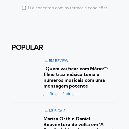
Li e concordo com os termos e condições
POPULAR
Postado
em
BM REVIEW
em
“Quem vai ficar com Mário?”:
filme traz música tema e
números musicais com uma
mensagem potente
Posted
por
Brígida Rodrigues
Postado
em
MUSICAIS
em
Marisa Orth e Daniel
Boaventura de volta em ‘A