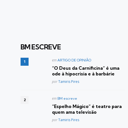
BM ESCREVE
Postado
em
ARTIGO DE OPINIÃO
em
“O Deus da Carnificina” é uma
ode à hipocrisia e à barbárie
Posted
por
Tamiris Pires
Postado
em
BM escreve
em
“Espelho Mágico” é teatro para
quem ama televisão
Posted
por
Tamiris Pires