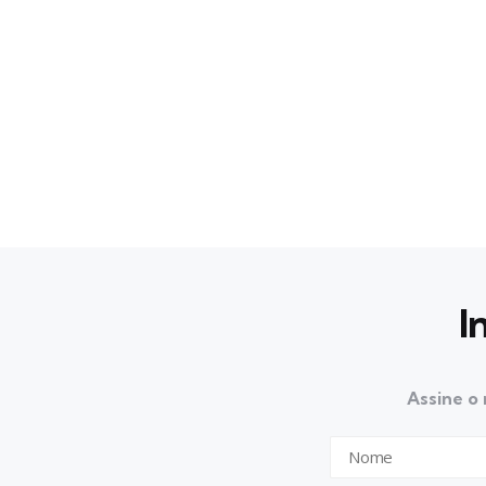
I
Assine o 