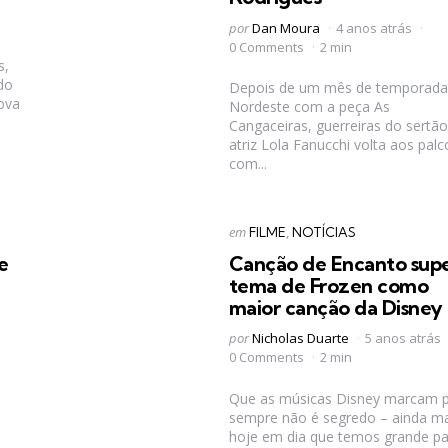
Postado
por
Dan Moura
4 anos atrás
por
0 Comments
2 min
s,
do
Depois de um mês de temporada
ova
Nordeste com a peça As
Cangaceiras, guerreiras do sertão
atriz Lola Fanucchi volta aos palc
com...
Categorias
Postado
em
FILME
NOTÍCIAS
em
e
Canção de Encanto sup
tema de Frozen como
maior canção da Disney
Postado
por
Nicholas Duarte
5 anos atrás
por
0 Comments
2 min
Que as músicas Disney marcam 
sempre não é segredo – ainda ma
hoje em dia que temos grande pa