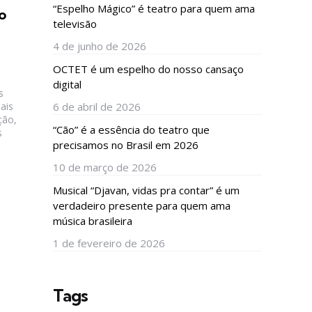
“Espelho Mágico” é teatro para quem ama
o
televisão
4 de junho de 2026
OCTET é um espelho do nosso cansaço
digital
s
6 de abril de 2026
ais
ção,
“Cão” é a essência do teatro que
s
precisamos no Brasil em 2026
10 de março de 2026
Musical “Djavan, vidas pra contar” é um
verdadeiro presente para quem ama
música brasileira
1 de fevereiro de 2026
Tags