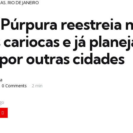
IAS
RIO DE JANEIRO
Púrpura reestreia 
 cariocas e já planej
por outras cidades
a
0 Comments
2 min
igo