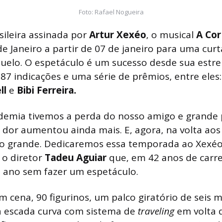
Foto: Rafael Nogueira
ileira assinada por
Artur
Xexéo
, o musical
A Cor
de Janeiro a partir de 07 de janeiro para uma cu
uelo. O espetáculo é um sucesso desde sua estre
87 indicações e uma série de prêmios, entre eles
ll
e
Bibi
Ferreira.
demia tivemos a perda do nosso amigo e grande 
a dor aumentou ainda mais. E, agora, na volta aos
o grande. Dedicaremos essa temporada ao Xexéo
 o diretor
Tadeu Aguiar
que, em 42 anos de carre
ó ano sem fazer um espetáculo.
m cena, 90 figurinos, um palco giratório de seis 
 escada curva com sistema de
traveling
em volta d