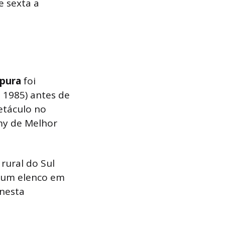
e sexta a
rpura
foi
 1985) antes de
etáculo no
my de Melhor
rural do Sul
m um elenco em
 nesta