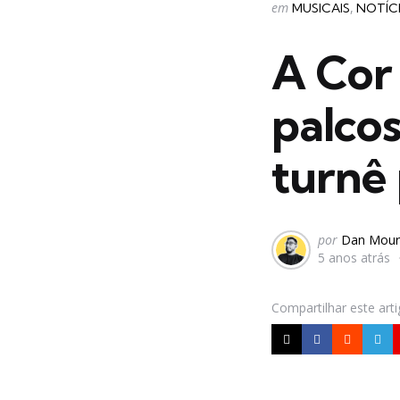
Categorias
Postado
em
MUSICAIS
NOTÍC
em
A Cor 
palcos
turnê 
Postado
por
Dan Mour
5 anos atrás
por
Compartilhar
este art