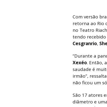
Com versão bras
retorna ao Rio 
no Teatro Riach
tendo recebido 
Cesgranrio
,
She
“Durante a pan
Xexéo
. Então, 
saudade é muit
irmão”, ressalta
não ficou um s
São 17 atores e
diâmetro e uma