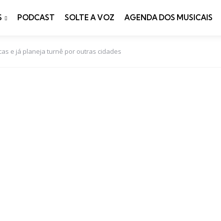
S
PODCAST
SOLTE A VOZ
AGENDA DOS MUSICAIS
cas e já planeja turnê por outras cidades