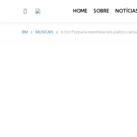
Menu
HOME
SOBRE
NOTÍCIA
BM
MUSICAIS
A Cor Púrpura reestreia nos palcos cario