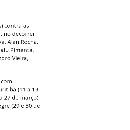
s) contra as
, no decorrer
ya, Alan Rocha,
Analu Pimenta,
dro Vieira,
 com
ritiba (11 a 13
 a 27 de março),
legre (29 e 30 de