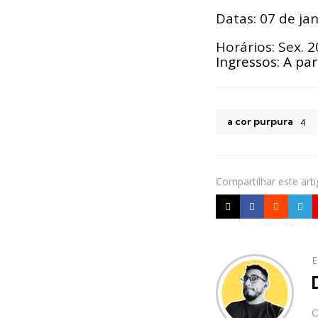
Datas: 07 de jan
Horários: Sex. 
Ingressos: A par
a cor purpura
4
Compartilhar
este art
E
O