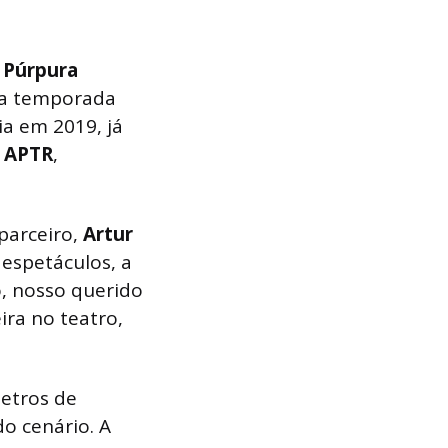
 Púrpura
rta temporada
ia em 2019, já
:
APTR
,
parceiro,
Artur
 espetáculos, a
, nosso querido
ira no teatro,
metros de
o cenário. A