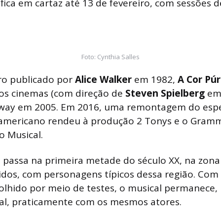
ica em cartaz até 13 de fevereiro, com sessões d
Foto: Cynthia Salles
vro publicado por
Alice Walker
em 1982,
A Cor Pú
os cinemas (com direção de
Steven Spielberg
em
way em 2005. Em 2016, uma remontagem do esp
al americano rendeu à produção 2 Tonys e o Gram
o Musical.
 passa na primeira metade do século XX, na zona 
idos, com personagens típicos dessa região. Co
olhido por meio de testes, o musical permanece,
al, praticamente com os mesmos atores.