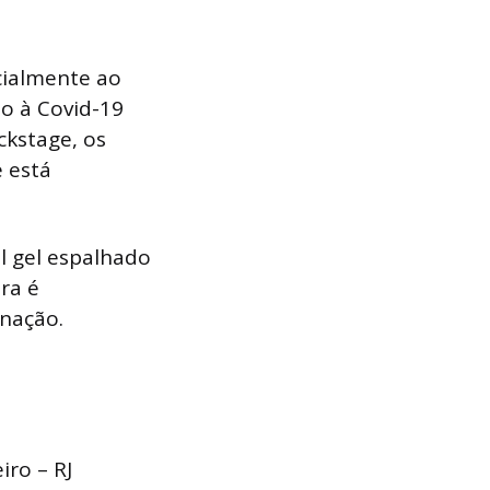
ncialmente ao
ão à Covid-19
kstage, os
 está
l gel espalhado
ra é
nação.
iro – RJ