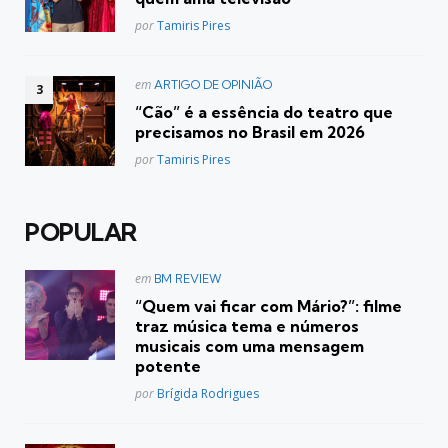
Posted
por
Tamiris Pires
Postado
em
ARTIGO DE OPINIÃO
em
“Cão” é a essência do teatro que
precisamos no Brasil em 2026
Posted
por
Tamiris Pires
POPULAR
Postado
em
BM REVIEW
em
“Quem vai ficar com Mário?”: filme
traz música tema e números
musicais com uma mensagem
potente
Posted
por
Brígida Rodrigues