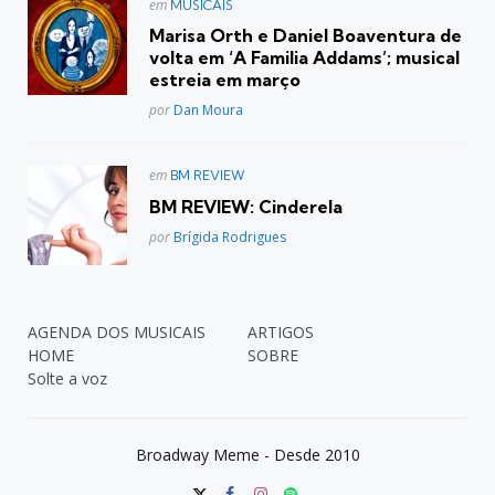
Postado
em
MUSICAIS
em
Marisa Orth e Daniel Boaventura de
volta em ‘A Familia Addams’; musical
estreia em março
Posted
por
Dan Moura
Postado
em
BM REVIEW
em
BM REVIEW: Cinderela
Posted
por
Brígida Rodrigues
AGENDA DOS MUSICAIS
ARTIGOS
HOME
SOBRE
Solte a voz
Broadway Meme - Desde 2010