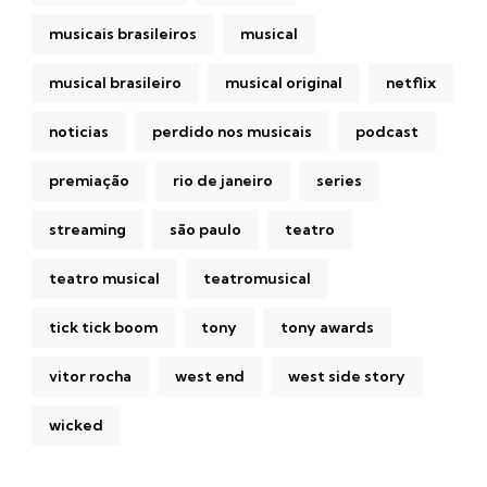
musicais brasileiros
musical
musical brasileiro
musical original
netflix
noticias
perdido nos musicais
podcast
premiação
rio de janeiro
series
streaming
são paulo
teatro
teatro musical
teatromusical
tick tick boom
tony
tony awards
vitor rocha
west end
west side story
wicked