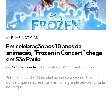
Categorias
Postado
em
FILME
NOTÍCIAS
em
Em celebração aos 10 anos da
animação, “Frozen in Concert” chega
em São Paulo
Postado
por
Nicholas Duarte
3 anos atrás
0 Comments
2 min
por
Entre os dias 13 e 23 de abril acontece o evento Frozen in
Concert, que se apresentará em uma grande tenda montada
no Parque...