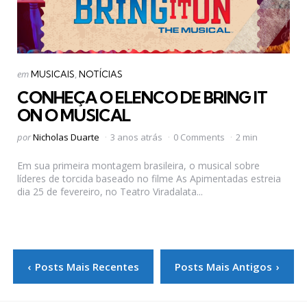
Categorias
Postado
em
MUSICAIS
NOTÍCIAS
em
CONHEÇA O ELENCO DE BRING IT
ON O MUSICAL
Postado
por
Nicholas Duarte
3 anos atrás
0 Comments
2 min
por
Em sua primeira montagem brasileira, o musical sobre
líderes de torcida baseado no filme As Apimentadas estreia
dia 25 de fevereiro, no Teatro Viradalata...
Paginação
Posts Mais Recentes
Posts Mais Antigos
de
posts