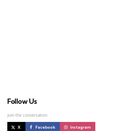
A Broadway Meme (BM) é uma das maiores páginas
sobre Teatro Musical no Brasil. Desde julho de 2010
criamos nosso espaço como uma página de humor, com
memes relacionados à Broadway e à cena brasileira de
Teatro Musical
Follow Us
Join the conversation
X
Facebook
Instagram