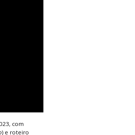
2023, com
o
) e roteiro