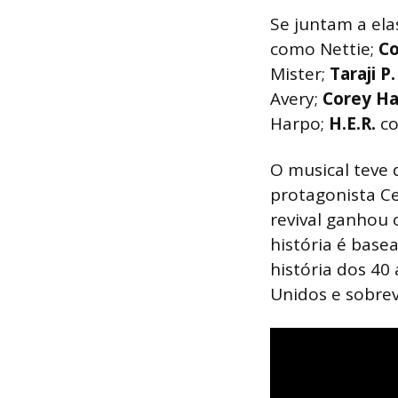
Se juntam a el
como Nettie;
C
Mister;
Taraji 
Avery;
Corey H
Harpo;
H.E.R.
c
O musical teve
protagonista C
revival ganhou 
história é base
história dos 40
Unidos e sobrev