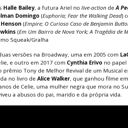
as
Halle Bailey
, a futura Ariel no
live-action
de
A Pe
olman Domingo
(
Euphoria; Fear the Walking Dead
) 
P. Henson
(
Empire; O Curioso Caso de Benjamin Butto
awkins
(
Em Um Bairro de Nova York; A Tragédia de 
omo Squeak/Gralha
 duas versões na Broadway, uma em 2005 com
La
elie, e outro em 2017 com
Cynthia
Erivo
no papel 
o prêmio Tony de Melhor Revival de um Musical e
ada no livro de
Alice Walker
, que ganhou filme em
 anos de Celie, uma mulher negra que mora no Su
iveu a abusos do pai, marido e da própria vida.