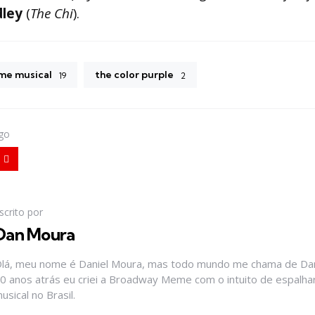
dley
(
The Chi
).
lme musical
the color purple
19
2
igo
scrito por
Dan Moura
lá, meu nome é Daniel Moura, mas todo mundo me chama de Dan
0 anos atrás eu criei a Broadway Meme com o intuito de espalhar
usical no Brasil.