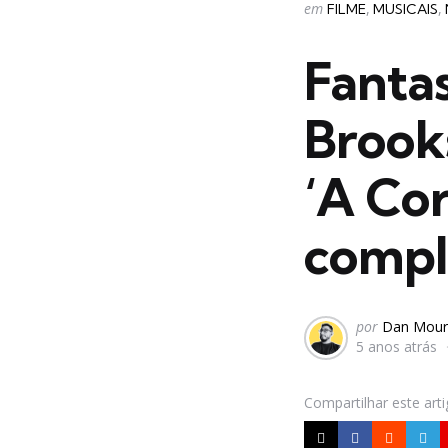
Categorias
Postado
em
FILME
MUSICAIS
em
Fantas
Brook
‘A Cor
compl
Postado
por
Dan Mour
5 anos atrás
por
Compartilhar
este art