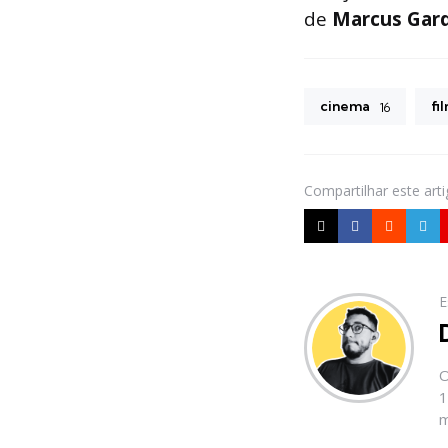
de
Marcus Gar
cinema
fi
16
Compartilhar
este art
E
O
1
m