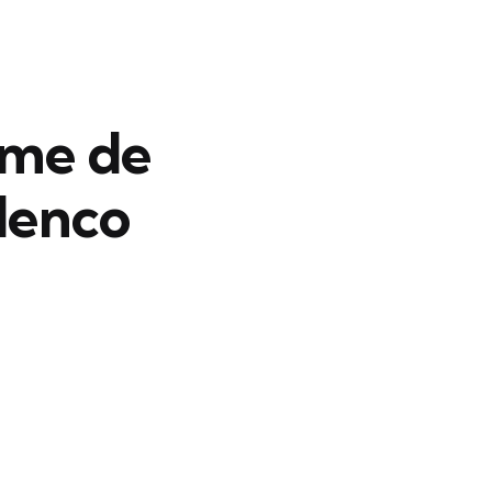
lme de
elenco