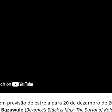
em previsão de estreia para 20 de dezembro de 
z Bazawule
(
Beyoncé’s Black Is King
;
The Burial of Koj