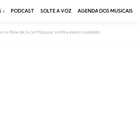
S
PODCAST
SOLTE A VOZ
AGENDA DOS MUSICAIS
s no filme de ‘A Cor Púrpura’; confira elenco completo