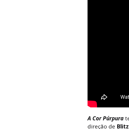
A Cor Púrpura
t
direção de
Blit