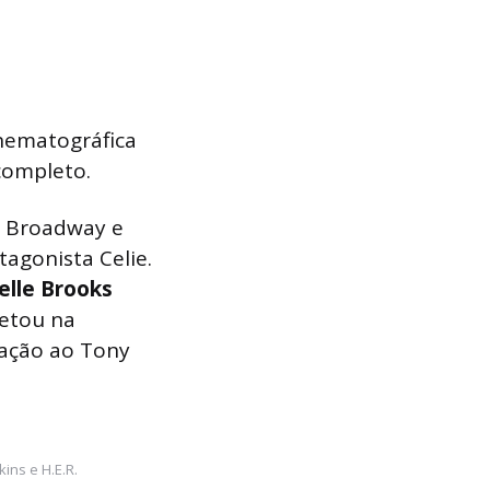
nematográfica
completo.
a Broadway e
agonista Celie.
elle Brooks
retou na
cação ao Tony
ins e H.E.R.