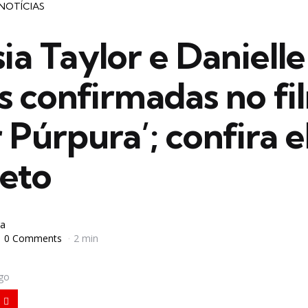
NOTÍCIAS
ia Taylor e Danielle
s confirmadas no fi
 Púrpura’; confira 
eto
a
0 Comments
2 min
igo