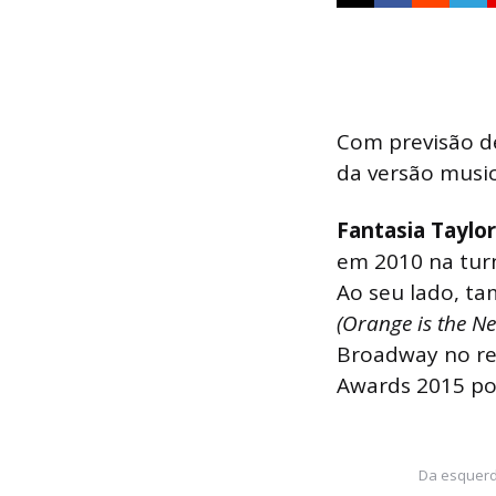
Com previsão d
da versão musi
Fantasia Taylo
em 2010 na turn
Ao seu lado, t
(Orange is the N
Broadway no rev
Awards 2015 por
Da esquerda