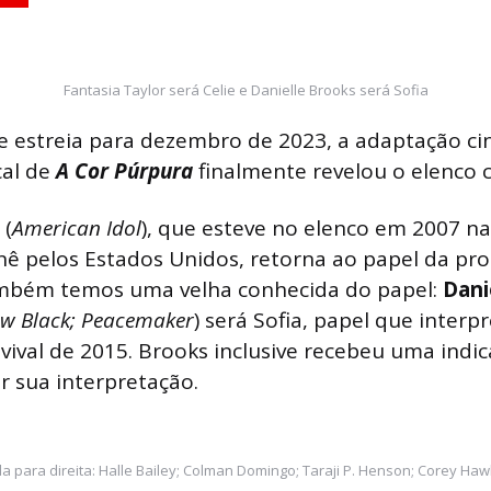
Fantasia Taylor será Celie e Danielle Brooks será Sofia
e estreia para dezembro de 2023, a adaptação ci
cal de
A Cor Púrpura
finalmente revelou o elenco 
r
(
American Idol
), que esteve no elenco em 2007 n
ê pelos Estados Unidos, retorna ao papel da prot
ambém temos uma velha conhecida do papel:
Dani
ew Black;
Peacemaker
) será Sofia, papel que interp
ival de 2015. Brooks inclusive recebeu uma indi
 sua interpretação.
 para direita: Halle Bailey; Colman Domingo; Taraji P. Henson; Corey Hawk