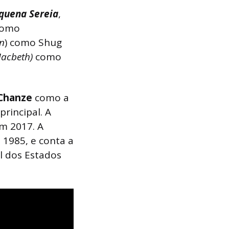
quena Sereia
,
como
n
) como Shug
Macbeth)
como
Chanze
como a
principal. A
m 2017. A
 1985, e conta a
l dos Estados