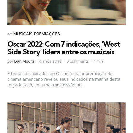
Categorias
Postado
em
MUSICAIS
PREMIAÇOES
em
Oscar 2022: Com 7 indicações, ‘West
Side Story’ lidera entre os musicais
Postado
por
Dan Moura
4 anos atrás
0 Comments
1 min
por
E temos os indicados ao Oscar! A maior premiação do
cinema americano revelou seus indicados na manhã desta
terça-feira, 8, em uma transmissão ao...