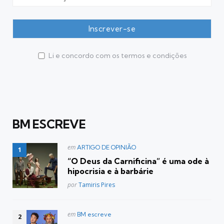
Li e concordo com os termos e condições
BM ESCREVE
Postado
em
ARTIGO DE OPINIÃO
em
“O Deus da Carnificina” é uma ode à
hipocrisia e à barbárie
Posted
por
Tamiris Pires
Postado
em
BM escreve
em