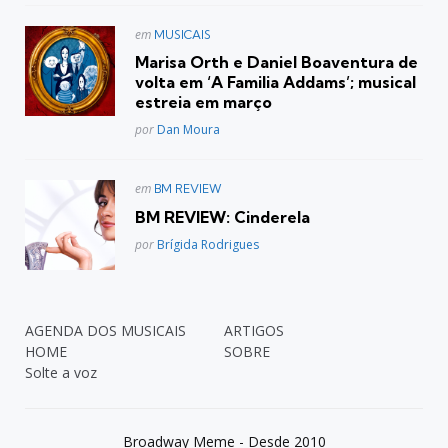
Postado
em
MUSICAIS
em
Marisa Orth e Daniel Boaventura de
volta em ‘A Familia Addams’; musical
estreia em março
Posted
por
Dan Moura
Postado
em
BM REVIEW
em
BM REVIEW: Cinderela
Posted
por
Brígida Rodrigues
AGENDA DOS MUSICAIS
ARTIGOS
HOME
SOBRE
Solte a voz
Broadway Meme - Desde 2010