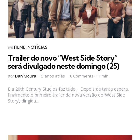
Categorias
Postado
em
FILME
NOTÍCIAS
em
Trailer do novo “West Side Story”
será divulgado neste domingo (25)
Postado
por
Dan Moura
5 anos atrás
0 Comments
1 min
por
E a 20th Century Studios faz tudo! Depois de tanta espera,
finalmente o primeiro trailer da nova versão de ‘West Side
Story’, dirigida...