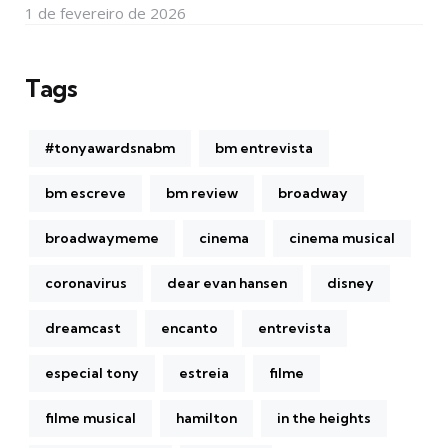
1 de fevereiro de 2026
Tags
#tonyawardsnabm
bm entrevista
bm escreve
bm review
broadway
broadwaymeme
cinema
cinema musical
coronavirus
dear evan hansen
disney
dreamcast
encanto
entrevista
especial tony
estreia
filme
filme musical
hamilton
in the heights