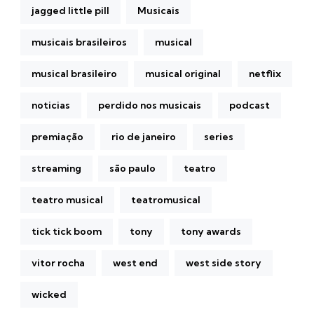
jagged little pill
Musicais
musicais brasileiros
musical
musical brasileiro
musical original
netflix
noticias
perdido nos musicais
podcast
premiação
rio de janeiro
series
streaming
são paulo
teatro
teatro musical
teatromusical
tick tick boom
tony
tony awards
vitor rocha
west end
west side story
wicked