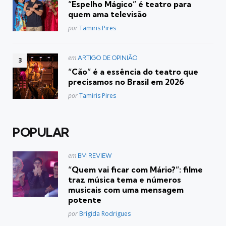
“Espelho Mágico” é teatro para
quem ama televisão
Posted
por
Tamiris Pires
Postado
em
ARTIGO DE OPINIÃO
em
“Cão” é a essência do teatro que
precisamos no Brasil em 2026
Posted
por
Tamiris Pires
POPULAR
Postado
em
BM REVIEW
em
“Quem vai ficar com Mário?”: filme
traz música tema e números
musicais com uma mensagem
potente
Posted
por
Brígida Rodrigues