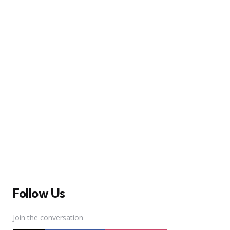
A Broadway Meme (BM) é uma das maiores páginas
sobre Teatro Musical no Brasil. Desde julho de 2010
criamos nosso espaço como uma página de humor, com
memes relacionados à Broadway e à cena brasileira de
Teatro Musical
Follow Us
Join the conversation