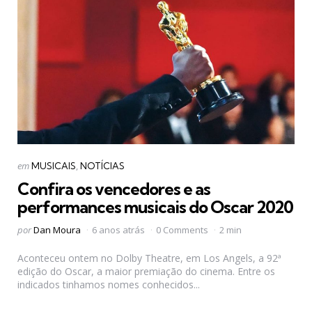
Categorias
Postado
em
MUSICAIS
NOTÍCIAS
em
Confira os vencedores e as
performances musicais do Oscar 2020
Postado
por
Dan Moura
6 anos atrás
0 Comments
2 min
por
Aconteceu ontem no Dolby Theatre, em Los Angels, a 92ª
edição do Oscar, a maior premiação do cinema. Entre os
indicados tinhamos nomes conhecidos...