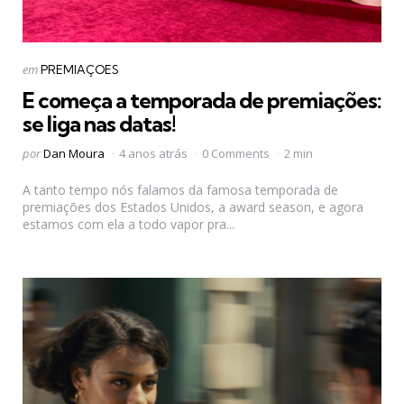
Categorias
Postado
em
PREMIAÇOES
em
E começa a temporada de premiações:
se liga nas datas!
Postado
por
Dan Moura
4 anos atrás
0 Comments
2 min
por
A tanto tempo nós falamos da famosa temporada de
premiações dos Estados Unidos, a award season, e agora
estamos com ela a todo vapor pra...