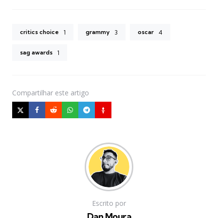
critics choice
grammy
oscar
1
3
4
sag awards
1
Compartilhar
este artigo
Escrito por
Dan Moura