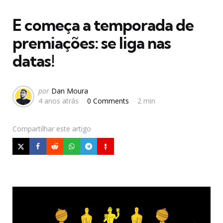
em
E começa a temporada de
premiações: se liga nas
datas!
Postado
por
Dan Moura
4 anos atrás
0 Comments
2 min
por
Compartilhar
este artigo