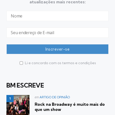
atualizações mais recentes:
Li e concordo com os termos e condições
BM ESCREVE
Postado
em
ARTIGO DE OPINIÃO
em
Rock na Broadway é muito mais do
que um show