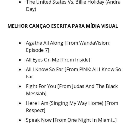
The United States Vs. Billie Holiday (Andra
Day)
MELHOR CANÇAO ESCRITA PARA MÍDIA VISUAL
Agatha All Along [From WandaVision:
Episode 7]
All Eyes On Me [From Inside]
All I Know So Far [From P!NK: All I Know So
Far
Fight For You [From Judas And The Black
Messiah]
Here I Am (Singing My Way Home) [From
Respect]
Speak Now [From One Night In Miami…]