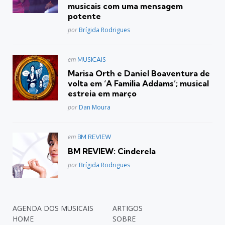
musicais com uma mensagem
potente
Posted
por
Brígida Rodrigues
Postado
em
MUSICAIS
em
Marisa Orth e Daniel Boaventura de
volta em ‘A Familia Addams’; musical
estreia em março
Posted
por
Dan Moura
Postado
em
BM REVIEW
em
BM REVIEW: Cinderela
Posted
por
Brígida Rodrigues
AGENDA DOS MUSICAIS
ARTIGOS
HOME
SOBRE