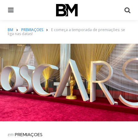
Menu
Pr
BM
PREMIAÇOES
E começa a temporada de premiações: se
liga nas datas!
Categorias
Postado
em
PREMIAÇOES