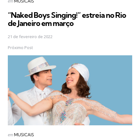
Postado
em
MUSICAIS
em
“Naked Boys Singing!” estreia no Rio
de Janeiro em março
21 de fevereiro de 2022
Próximo Post
Postado
em
MUSICAIS