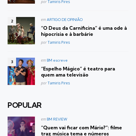
Posted
por
Tamiris Pires
Postado
em
ARTIGO DE OPINIÃO
em
“O Deus da Carnificina” é uma ode à
hipocrisia e à barbárie
Posted
por
Tamiris Pires
Postado
em
BM escreve
em
“Espelho Mágico” é teatro para
quem ama televisão
Posted
por
Tamiris Pires
POPULAR
Postado
em
BM REVIEW
em
“Quem vai ficar com Mário?”: filme
traz música tema e números