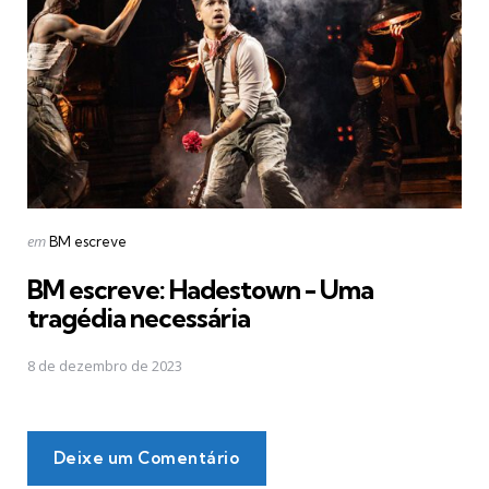
Postado
em
BM escreve
em
BM escreve: Hadestown - Uma
tragédia necessária
8 de dezembro de 2023
Deixe um Comentário