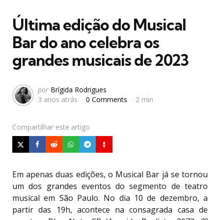
em
Última edição do Musical
Bar do ano celebra os
grandes musicais de 2023
Postado
por
Brígida Rodrigues
3 anos atrás
0 Comments
2 min
por
Compartilhar
este artigo
Em apenas duas edições, o Musical Bar já se tornou
um dos grandes eventos do segmento de teatro
musical em São Paulo. No dia 10 de dezembro, a
partir das 19h, acontece na consagrada casa de