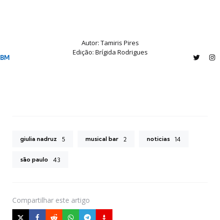
Autor: Tamiris Pires
Edição: Brígida Rodrigues
BM
Twitter
In
giulia nadruz
musical bar
noticias
5
2
14
são paulo
43
Compartilhar
este artigo