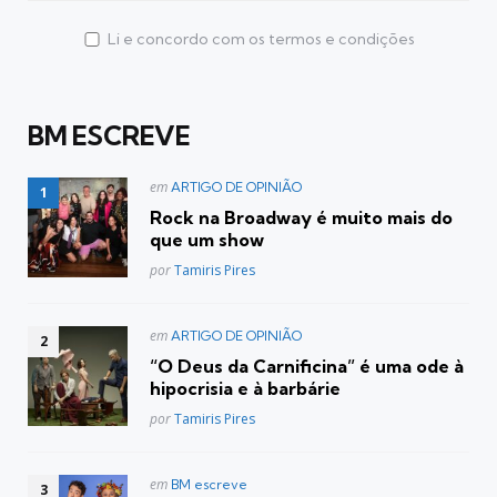
Li e concordo com os termos e condições
BM ESCREVE
Postado
em
ARTIGO DE OPINIÃO
em
Rock na Broadway é muito mais do
que um show
Posted
por
Tamiris Pires
Postado
em
ARTIGO DE OPINIÃO
em
“O Deus da Carnificina” é uma ode à
hipocrisia e à barbárie
Posted
por
Tamiris Pires
Postado
em
BM escreve