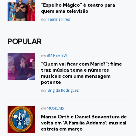
em
“Espelho Mágico” é teatro para
quem ama televisão
Posted
por
Tamiris Pires
POPULAR
Postado
em
BM REVIEW
em
“Quem vai ficar com Mário?”: filme
traz música tema e números
musicais com uma mensagem
potente
Posted
por
Brígida Rodrigues
Postado
em
MUSICAIS
em
Marisa Orth e Daniel Boaventura de
volta em ‘A Familia Addams’; musical
estreia em março