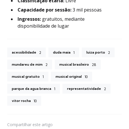
Classificação etária:
Livre
Capacidade por sessão:
3 mil pessoas
Ingressos:
gratuitos, mediante
disponibilidade de lugar
acessibilidade
duda maia
luiza porto
2
1
2
mundareu de mim
musical brasileiro
2
28
musical gratuito
musical original
1
10
parque da agua branca
representatividade
1
2
vitor rocha
10
Compartilhar
este artigo