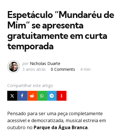
em
Espetáculo “Mundaréu de
Mim” se apresenta
gratuitamente em curta
temporada
Postado
por
Nicholas Duarte
3 anos atrás
0 Comments
4 min
por
Compartilhar
este artigo
Pensado para ser uma peça completamente
acessível e democratizada, musical estreia em
outubro no
Parque da Água Branca
.