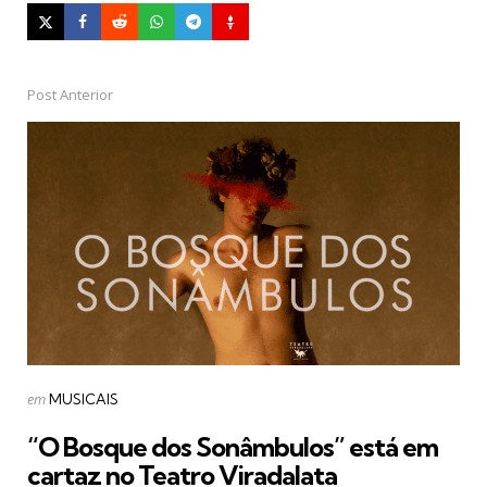
Post Anterior
Post
navigation
Postado
em
MUSICAIS
em
“O Bosque dos Sonâmbulos” está em
cartaz no Teatro Viradalata