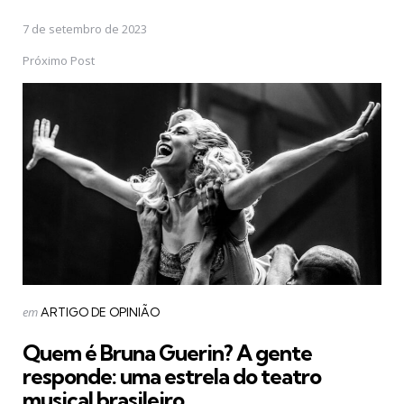
7 de setembro de 2023
Próximo Post
Postado
em
ARTIGO DE OPINIÃO
em
Quem é Bruna Guerin? A gente
responde: uma estrela do teatro
musical brasileiro