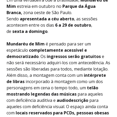
Em uma verdadeira ode à brasilidade,
Mundaréu de
Mim
estreia em outubro no
Parque da Água
Branca,
zona oeste de São Paulo.
Sendo
apresentada a céu aberto
, as sessões
acontecem entre os dias
6 a 29 de outubro
,
de
sexta a domingo
.
Mundaréu de Mim
é pensado para ser um
espetáculo
completamente acessível e
democratizado
. Os
ingressos serão gratuitos
e
não será necessário adquiri-los com antecedência. As
sessões são liberadas para todos, mediante lotação.
Além disso, a montagem conta com um
intérprete
de libras
incorporado à montagem como um dos
personagens em cena o tempo todo, um
telão
mostrando legendas das músicas
para aqueles
com deficiência auditiva e
audiodescrição
para
aqueles com deficiência visual. O espaço ainda conta
com
locais reservados para PCDs, pessoas obesas