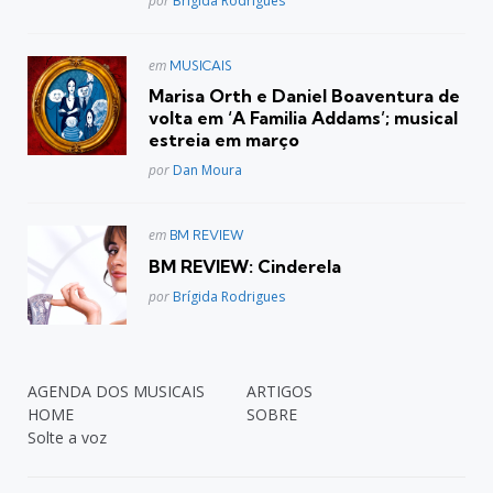
por
Brígida Rodrigues
Postado
em
MUSICAIS
em
Marisa Orth e Daniel Boaventura de
volta em ‘A Familia Addams’; musical
estreia em março
Posted
por
Dan Moura
Postado
em
BM REVIEW
em
BM REVIEW: Cinderela
Posted
por
Brígida Rodrigues
AGENDA DOS MUSICAIS
ARTIGOS
HOME
SOBRE
Solte a voz