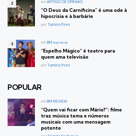
Postado
em
ARTIGO DE OPINIÃO
em
“O Deus da Carnificina” é uma ode à
hipocrisia e à barbárie
Posted
por
Tamiris Pires
Postado
em
BM escreve
em
“Espelho Mágico” é teatro para
quem ama televisão
Posted
por
Tamiris Pires
POPULAR
Postado
em
BM REVIEW
em
“Quem vai ficar com Mário?”: filme
traz música tema e números
musicais com uma mensagem
potente
Posted