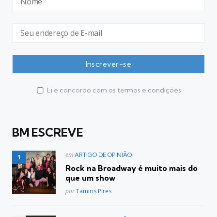
Li e concordo com os termos e condições
BM ESCREVE
Postado
em
ARTIGO DE OPINIÃO
em
Rock na Broadway é muito mais do
que um show
Posted
por
Tamiris Pires