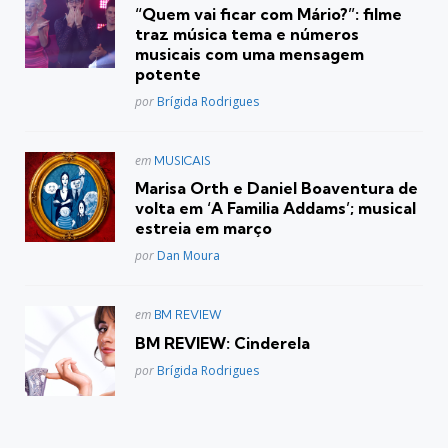
em
“Quem vai ficar com Mário?”: filme
traz música tema e números
musicais com uma mensagem
potente
Posted
por
Brígida Rodrigues
Postado
em
MUSICAIS
em
Marisa Orth e Daniel Boaventura de
volta em ‘A Familia Addams’; musical
estreia em março
Posted
por
Dan Moura
Postado
em
BM REVIEW
em
BM REVIEW: Cinderela
Posted
por
Brígida Rodrigues