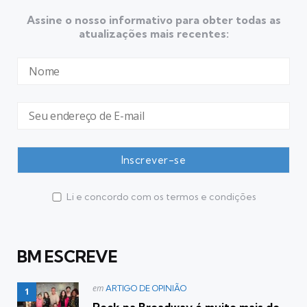
Assine o nosso informativo para obter todas as
atualizações mais recentes:
Li e concordo com os termos e condições
BM ESCREVE
Postado
em
ARTIGO DE OPINIÃO
em