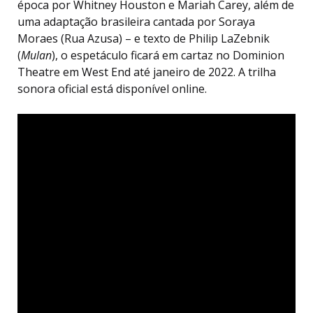
época por Whitney Houston e Mariah Carey, além de
uma adaptação brasileira cantada por Soraya
Moraes (Rua Azusa) – e texto de Philip LaZebnik
(
Mulan
), o espetáculo ficará em cartaz no Dominion
Theatre em West End até janeiro de 2022. A trilha
sonora oficial está disponível online.