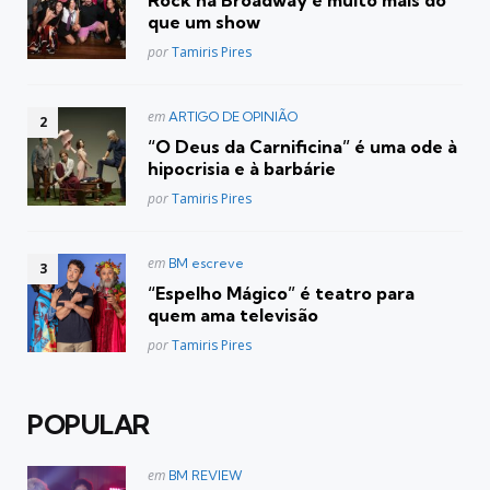
Rock na Broadway é muito mais do
que um show
Posted
por
Tamiris Pires
Postado
em
ARTIGO DE OPINIÃO
em
“O Deus da Carnificina” é uma ode à
hipocrisia e à barbárie
Posted
por
Tamiris Pires
Postado
em
BM escreve
em
“Espelho Mágico” é teatro para
quem ama televisão
Posted
por
Tamiris Pires
POPULAR
Postado
em
BM REVIEW