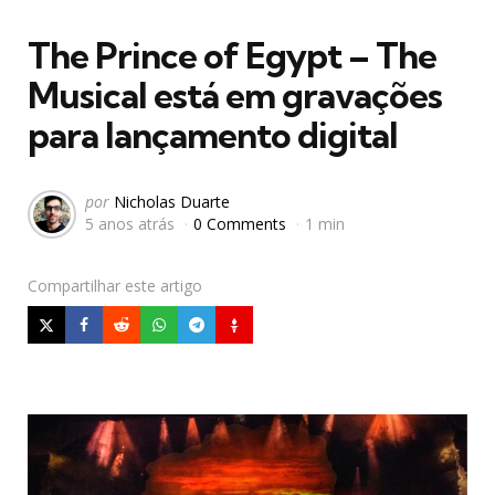
em
The Prince of Egypt – The
Musical está em gravações
para lançamento digital
Postado
por
Nicholas Duarte
5 anos atrás
0 Comments
1 min
por
Compartilhar
este artigo