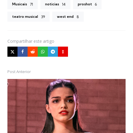
Musicais
noticias
proshot
71
14
6
teatro musical
west end
39
8
Compartilhar
este artigo
Post Anterior
Post
navigation