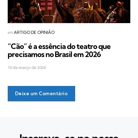
Postado
em
ARTIGO DE OPINIÃO
em
“Cão” é a essência do teatro que
precisamos no Brasil em 2026
10 de março de 2026
Deixe um Comentário