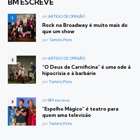
BM ESCREVE
Postado
em
ARTIGO DE OPINIÃO
em
Rock na Broadway é muito mais do
que um show
Posted
por
Tamiris Pires
Postado
em
ARTIGO DE OPINIÃO
em
“O Deus da Carnificina” é uma ode à
hipocrisia e à barbárie
Posted
por
Tamiris Pires
Postado
em
BM escreve
em
“Espelho Mágico” é teatro para
quem ama televisão
Posted
por
Tamiris Pires