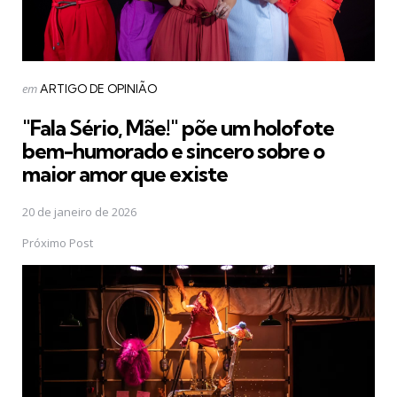
Postado
em
ARTIGO DE OPINIÃO
em
"Fala Sério, Mãe!" põe um holofote
bem-humorado e sincero sobre o
maior amor que existe
20 de janeiro de 2026
Próximo Post