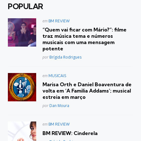
POPULAR
Postado
em
BM REVIEW
em
“Quem vai ficar com Mário?”: filme
traz música tema e números
musicais com uma mensagem
potente
Posted
por
Brígida Rodrigues
Postado
em
MUSICAIS
em
Marisa Orth e Daniel Boaventura de
volta em ‘A Familia Addams’; musical
estreia em março
Posted
por
Dan Moura
Postado
em
BM REVIEW
em
BM REVIEW: Cinderela