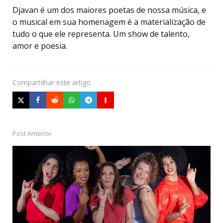
Djavan é um dos maiores poetas de nossa música, e
o musical em sua homenagem é a materialização de
tudo o que ele representa. Um show de talento,
amor e poesia.
Compartilhar
este artigo
Post Anterior
Post
navigation