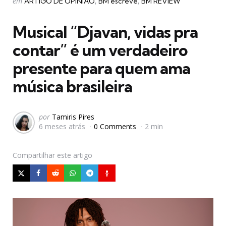
Postado
em
ARTIGO DE OPINIÃO
BM escreve
BM REVIEW
em
Musical “Djavan, vidas pra
contar” é um verdadeiro
presente para quem ama
música brasileira
Postado
por
Tamiris Pires
6 meses atrás
0 Comments
2 min
por
Compartilhar
este artigo