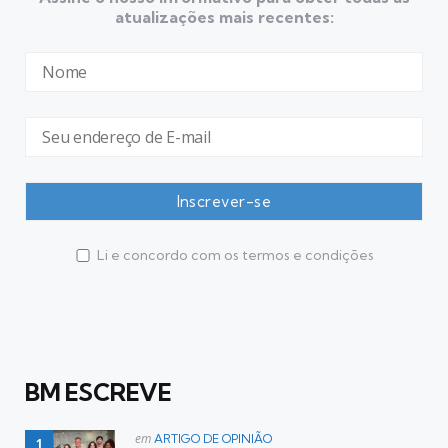
atualizações mais recentes:
Li e concordo com os termos e condições
BM ESCREVE
Postado
em
ARTIGO DE OPINIÃO