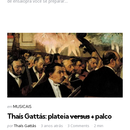
de ensaiopra você se preparar....
Categorias
Postado
em
MUSICAIS
em
Thaís Gattás: plateia
versus
+ palco
Postado
por
Thaís Gattás
3 anos atrás
3 Comments
2 min