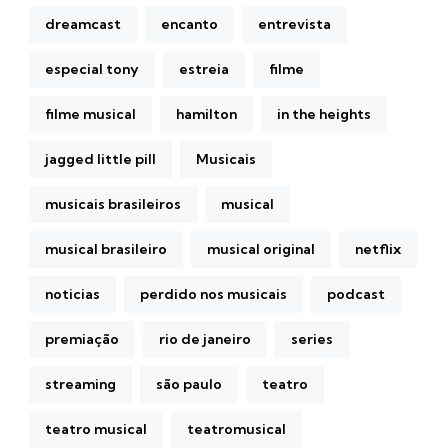
dreamcast
encanto
entrevista
especial tony
estreia
filme
filme musical
hamilton
in the heights
jagged little pill
Musicais
musicais brasileiros
musical
musical brasileiro
musical original
netflix
noticias
perdido nos musicais
podcast
premiação
rio de janeiro
series
streaming
são paulo
teatro
teatro musical
teatromusical