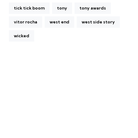
tick tick boom
tony
tony awards
vitor rocha
west end
west side story
wicked
A Broadway Meme (BM) é uma das maiores páginas
sobre Teatro Musical no Brasil. Desde julho de 2010
criamos nosso espaço como uma página de humor, com
memes relacionados à Broadway e à cena brasileira de
Teatro Musical