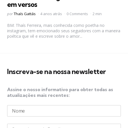
em versos
Postado
por
Thaís Gattás
4 anos atrás
0 Comments
2 min
por
BM: Thaís Ferreira, mais conhecida como poetha no
instagram, tem emocionado seus seguidores com a maneira
poética que vê e escreve sobre o amor...
Inscreva-se na nossa newsletter
Assine o nosso informativo para obter todas as
atualizações mais recentes: