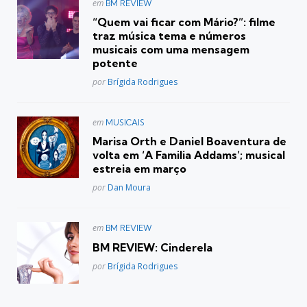
Postado
em
BM REVIEW
em
“Quem vai ficar com Mário?”: filme
traz música tema e números
musicais com uma mensagem
potente
Posted
por
Brígida Rodrigues
Postado
em
MUSICAIS
em
Marisa Orth e Daniel Boaventura de
volta em ‘A Familia Addams’; musical
estreia em março
Posted
por
Dan Moura
Postado
em
BM REVIEW
em
BM REVIEW: Cinderela
Posted
por
Brígida Rodrigues