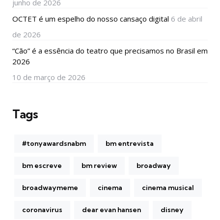
junho de 2026
OCTET é um espelho do nosso cansaço digital
6 de abril
de 2026
“Cão” é a essência do teatro que precisamos no Brasil em
2026
10 de março de 2026
Tags
#tonyawardsnabm
bm entrevista
bm escreve
bm review
broadway
broadwaymeme
cinema
cinema musical
coronavirus
dear evan hansen
disney