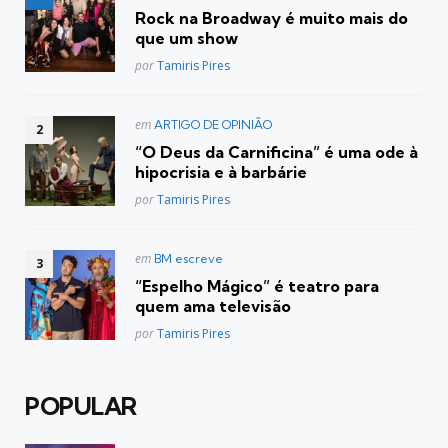
em
Rock na Broadway é muito mais do
que um show
Posted
por
Tamiris Pires
Postado
em
ARTIGO DE OPINIÃO
em
“O Deus da Carnificina” é uma ode à
hipocrisia e à barbárie
Posted
por
Tamiris Pires
Postado
em
BM escreve
em
“Espelho Mágico” é teatro para
quem ama televisão
Posted
por
Tamiris Pires
POPULAR