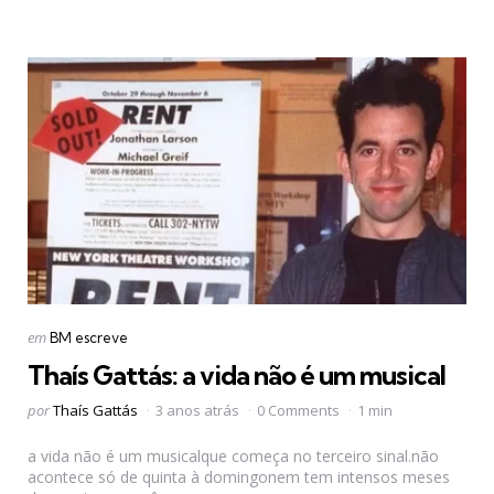
Categorias
Postado
em
BM escreve
em
Thaís Gattás: a vida não é um musical
Postado
por
Thaís Gattás
3 anos atrás
0 Comments
1 min
por
a vida não é um musicalque começa no terceiro sinal.não
acontece só de quinta à domingonem tem intensos meses