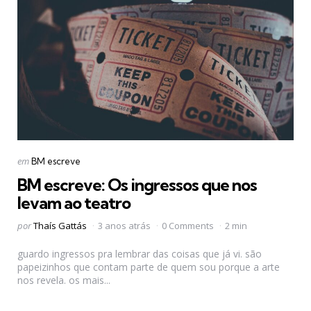
Categorias
Postado
em
BM escreve
em
BM escreve: Os ingressos que nos
levam ao teatro
Postado
por
Thaís Gattás
3 anos atrás
0 Comments
2 min
por
guardo ingressos pra lembrar das coisas que já vi. são
papeizinhos que contam parte de quem sou porque a arte
nos revela. os mais...