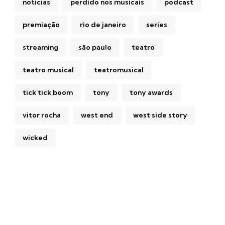
noticias
perdido nos musicais
podcast
premiação
rio de janeiro
series
streaming
são paulo
teatro
teatro musical
teatromusical
tick tick boom
tony
tony awards
vitor rocha
west end
west side story
wicked