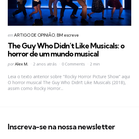
Categorias
Postado
em
ARTIGO DE OPINIÃO
BM escreve
em
The Guy Who Didn’t Like Musicals: o
horror de um mundo musical
Postado
por
Alex M.
2 anos atrás
0 Comments
2 min
por
Leia o texto anterior sobre “Rocky Horror Picture Show” aqui
O horror musical The Guy Who Didn’t Like Musicals (2018),
assim como Rocky Horror...
Inscreva-se na nossa newsletter