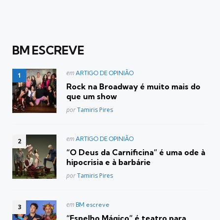
BM ESCREVE
Postado
em
ARTIGO DE OPINIÃO
em
Rock na Broadway é muito mais do
que um show
Posted
por
Tamiris Pires
Postado
em
ARTIGO DE OPINIÃO
em
“O Deus da Carnificina” é uma ode à
hipocrisia e à barbárie
Posted
por
Tamiris Pires
Postado
em
BM escreve
em
“Espelho Mágico” é teatro para