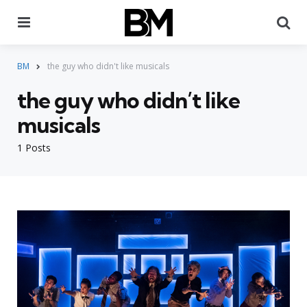
Menu
Pr
BM
the guy who didn't like musicals
the guy who didn’t like
musicals
1 Posts