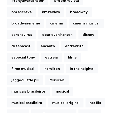
#tonyawardsnabm
bm entrevista
bm escreve
bm review
broadway
broadwaymeme
cinema
cinema musical
coronavirus
dear evan hansen
disney
dreamcast
encanto
entrevista
especial tony
estreia
filme
filme musical
hamilton
in the heights
jagged little pill
Musicais
musicais brasileiros
musical
musical brasileiro
musical original
netflix