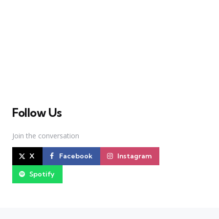
A Broadway Meme (BM) é uma das maiores páginas
sobre Teatro Musical no Brasil. Desde julho de 2010
criamos nosso espaço como uma página de humor, com
memes relacionados à Broadway e à cena brasileira de
Teatro Musical
Follow Us
Join the conversation
X
Facebook
Instagram
Spotify