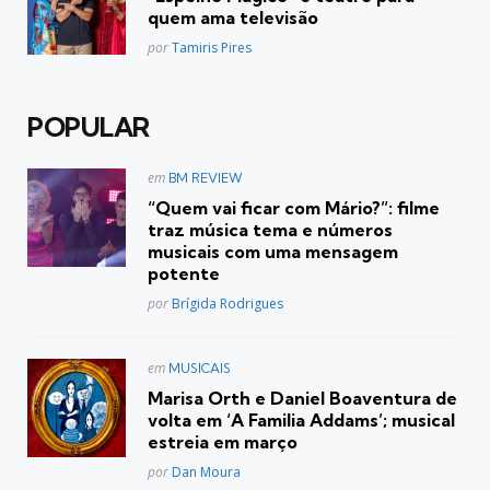
quem ama televisão
Posted
por
Tamiris Pires
POPULAR
Postado
em
BM REVIEW
em
“Quem vai ficar com Mário?”: filme
traz música tema e números
musicais com uma mensagem
potente
Posted
por
Brígida Rodrigues
Postado
em
MUSICAIS
em
Marisa Orth e Daniel Boaventura de
volta em ‘A Familia Addams’; musical
estreia em março
Posted
por
Dan Moura