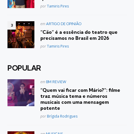
Posted
por
Tamiris Pires
Postado
em
ARTIGO DE OPINIÃO
em
“Cão” é a essência do teatro que
precisamos no Brasil em 2026
Posted
por
Tamiris Pires
POPULAR
Postado
em
BM REVIEW
em
“Quem vai ficar com Mário?”: filme
traz música tema e números
musicais com uma mensagem
potente
Posted
por
Brígida Rodrigues
Postado
em
MUSICAIS