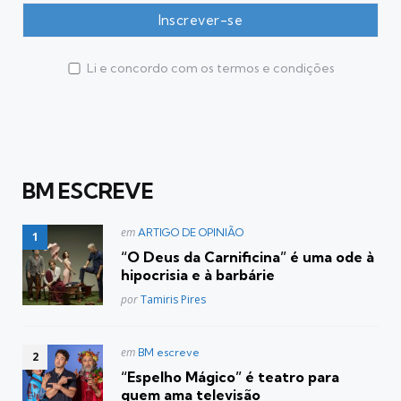
Li e concordo com os termos e condições
BM ESCREVE
Postado
em
ARTIGO DE OPINIÃO
em
“O Deus da Carnificina” é uma ode à
hipocrisia e à barbárie
Posted
por
Tamiris Pires
Postado
em
BM escreve
em
“Espelho Mágico” é teatro para
quem ama televisão