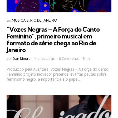
Categorias
Postado
em
MUSICAIS
RIO DE JANEIRO
em
“Vozes Negras – A Força do Canto
Feminino”, primeiro musical em
formato de série chega ao Rio de
Janeiro
Postado
por
Dan Moura
4 anos atrás
0 Comments
5 min
por
Produzido pela Aventura, Vozes Negras – A Força do Canto
Feminino projeto inovador pretende levantar pautas sobre
feminismo negro, a importância e o papel...