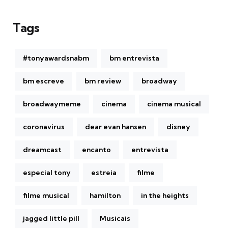
Tags
#tonyawardsnabm
bm entrevista
bm escreve
bm review
broadway
broadwaymeme
cinema
cinema musical
coronavirus
dear evan hansen
disney
dreamcast
encanto
entrevista
especial tony
estreia
filme
filme musical
hamilton
in the heights
jagged little pill
Musicais