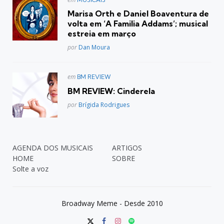
em
Marisa Orth e Daniel Boaventura de
volta em ‘A Familia Addams’; musical
estreia em março
Posted
por
Dan Moura
Postado
em
BM REVIEW
em
BM REVIEW: Cinderela
Posted
por
Brígida Rodrigues
AGENDA DOS MUSICAIS
ARTIGOS
HOME
SOBRE
Solte a voz
Broadway Meme - Desde 2010