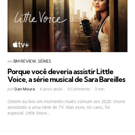
Categorias
Postado
em
BM REVIEW
SÉRIES
em
Porque você deveria assistir Little
Voice, a série musical de Sara Bareilles
Postado
por
Dan Moura
6 anos atrás
0 Comments
3 min
por
Ontem eu tive um momento muito comum em 2020: chorei
assistindo a uma série de TV. Mas esse, no caso, foi
especial. Little Voice...