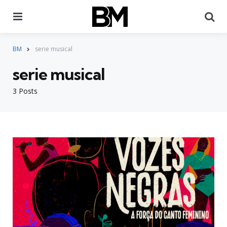
Menu
Pr
BM
serie musical
serie musical
3 Posts