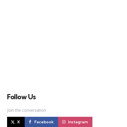
A Broadway Meme (BM) é uma das maiores páginas
sobre Teatro Musical no Brasil. Desde julho de 2010
criamos nosso espaço como uma página de humor, com
memes relacionados à Broadway e à cena brasileira de
Teatro Musical
Follow Us
Join the conversation
X
Facebook
Instagram