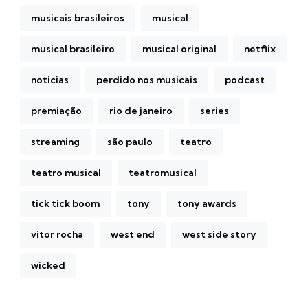
musicais brasileiros
musical
musical brasileiro
musical original
netflix
noticias
perdido nos musicais
podcast
premiação
rio de janeiro
series
streaming
são paulo
teatro
teatro musical
teatromusical
tick tick boom
tony
tony awards
vitor rocha
west end
west side story
wicked