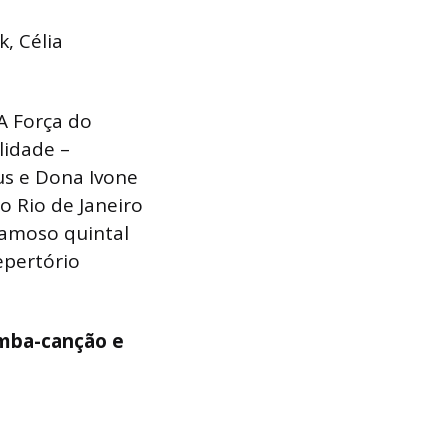
, Célia
A Força do
lidade –
s e Dona Ivone
o Rio de Janeiro
famoso quintal
epertório
mba-canção e