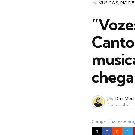
Categorias
Postado
em
MUSICAIS
RIO DE
em
“Voze
Canto
music
chega 
Postado
por
Dan Mour
4 anos atrás
por
Compartilhar
este art