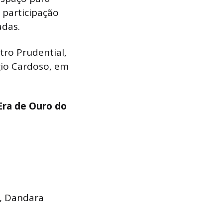
participação
adas.
tro Prudential,
gio Cardoso, em
Era de Ouro do
o, Dandara