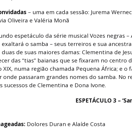
onvidadas
– uma em cada sessão: Jurema Werneck
ia Oliveira e Valéria Monã
undo espetáculo da série musical Vozes negras – 
exaltará o samba – seus terreiros e sua ancestra
uas de suas maiores damas: Clementina de Jesu
cer das “tias” baianas que se fixaram no centro d
o XIX, numa região chamada Pequena África; e o 
por onde passaram grandes nomes do samba. No r
s sucessos de Clementina e Dona Ivone.
ESPETÁCULO 3 – ‘Sa
nageadas:
Dolores Duran e Alaíde Costa