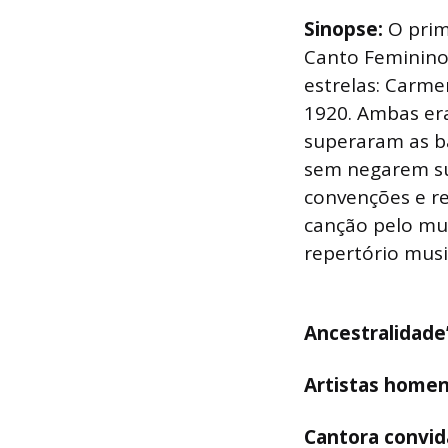
Sinopse:
O prim
Canto Feminino
estrelas: Carm
1920. Ambas er
superaram as ba
sem negarem sua
convenções e re
canção pelo mun
repertório musi
Ancestralidade
Artistas home
Cantora convid