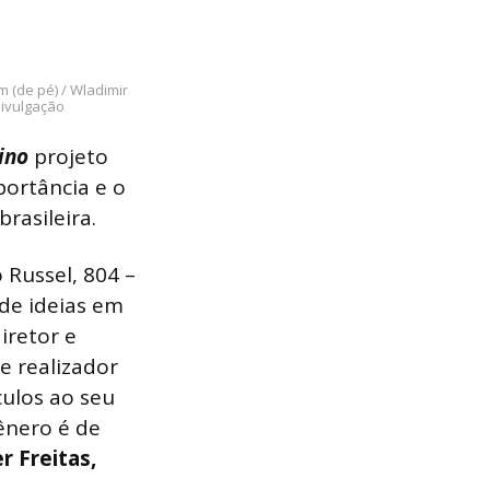
m (de pé) / Wladimir
Divulgação
nino
projeto
portância e o
rasileira.
 Russel, 804 –
 de ideias em
iretor e
 e realizador
ulos ao seu
ênero é de
r Freitas,