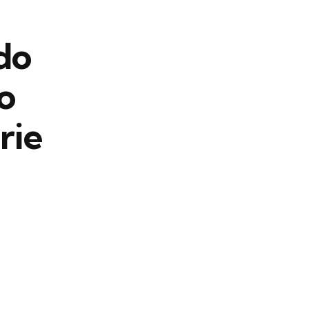
do
o
rie