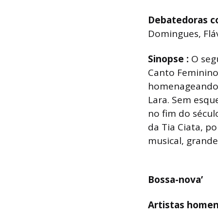
Debatedoras c
Domingues, Fláv
Sinopse :
O seg
Canto Feminino 
homenageando d
Lara. Sem esque
no fim do sécul
da Tia Ciata, 
musical, grande
Bossa-nova’
Artistas home