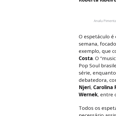
Analu Pimenta
O espetáculo é 
semana, focado 
exemplo, que c
Costa
. O “musi
Pop Soul brasil
série, enquanto
debatedora, c
Njeri
,
Carolina
Wernek
, entre
Todos os espet
necessário assi