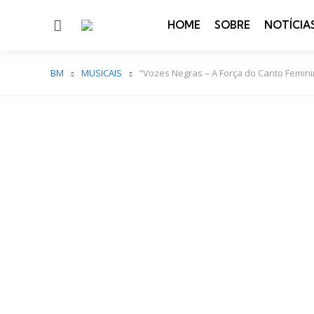
Menu
HOME
SOBRE
NOTÍCIA
BM
MUSICAIS
“Vozes Negras – A Força do Canto Feminin