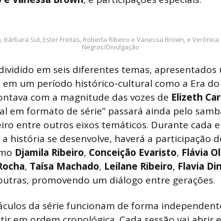
, Bárbara Sut, Ester Freitas, Roberta Ribeiro e Vanessa Brown, e Verônica
Negras/Divulgação
dividido em seis diferentes temas, apresentados
em um período histórico-cultural como a Era do
ontava com a magnitude das vozes de
Elizeth Ca
cal em formato de série” passará ainda pelo samb
eiro entre outros eixos temáticos. Durante cada 
 a história se desenvolve, haverá a participação 
omo
Djamila
Ribeiro
,
Conceição
Evaristo
,
Flávia Ol
Rocha
,
Taísa Machado
,
Leilane Ribeiro
,
Flavia
Din
 outras, promovendo um diálogo entre gerações.
áculos da série funcionam de forma independent
stir em ordem cronológica. Cada sessão vai abrir 