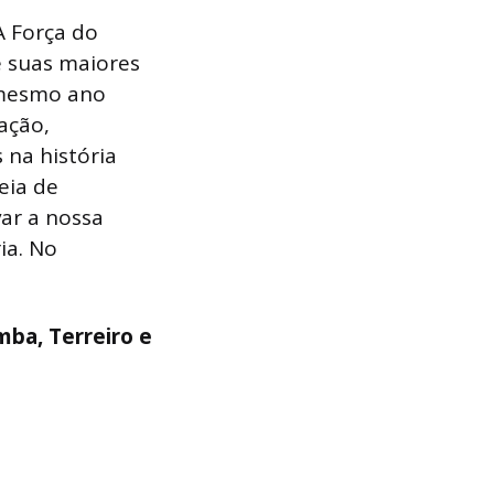
A Força do
 suas maiores
 mesmo ano
ação,
 na história
eia de
var a nossa
ia. No
ba, Terreiro e