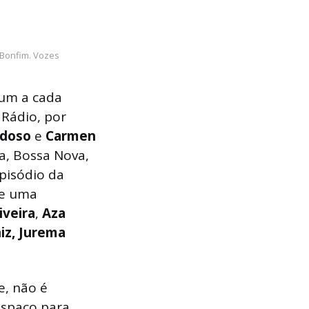
 Bonfim. Vozes
 um a cada
 Rádio, por
rdoso
e
Carmen
a, Bossa Nova,
episódio da
de uma
iveira
,
Aza
iz,
Jurema
e, não é
espaço para