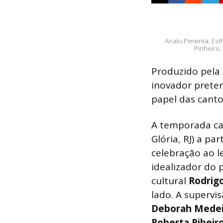
Analu Pimenta, Esth
Pinheiro,
Produzido pela
inovador preten
papel das canto
A temporada car
Glória, RJ) a pa
celebração ao l
idealizador do 
cultural
Rodrig
lado. A supervis
Deborah
Medei
Roberta Ribeir