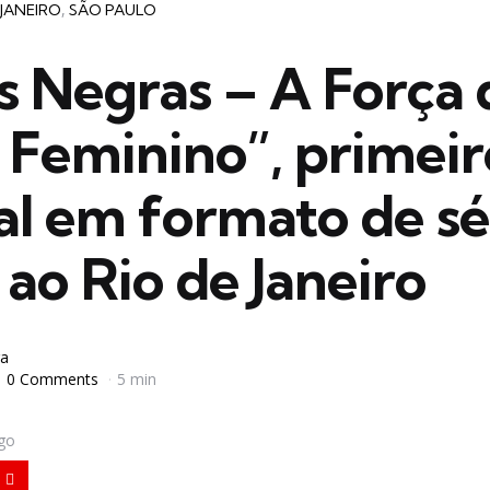
 JANEIRO
SÃO PAULO
s Negras – A Força 
 Feminino”, primeir
al em formato de sé
ao Rio de Janeiro
a
0 Comments
5 min
igo