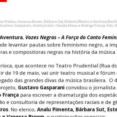
er Freitas, Vanessa Brown, Bárbara Sut, Roberta Ribeiro e Verônica Bonfi
 Gustavo Gasparani, Aniela Jordan, Claudia Elizeu e Rodrigo França. Foto: 
Aventura
,
Vozes Negras – A Força do Canto Femi
de levantar pautas sobre feminismo negro, a im
ras e compositoras negras na história da música b
ioca, que acontece no Teatro Prudential (Rua do
rtir de 19 de maio, vai unir teatro musical e fórum
egado das grandes divas da música brasileira. O d
projeto,
Gustavo
Gasparani
convidou o jornalista
o
França
para escrever a dramaturgia dos espetác
ão e
consultoria de representações raciais e de g
ros
. No elenco,
Analu Pimenta, Bárbara Sut, Este
o e Vanessa Brown
, e participações especiais.