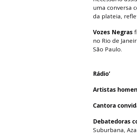
uma conversa c
da plateia, ref
Vozes Negras
no Rio de Janei
São Paulo.
Rádio’
Artistas home
Cantora convid
Debatedoras c
Suburbana, Aza N