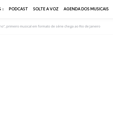
S
PODCAST
SOLTE A VOZ
AGENDA DOS MUSICAIS
o”, primeiro musical em formato de série chega ao Rio de Janeiro