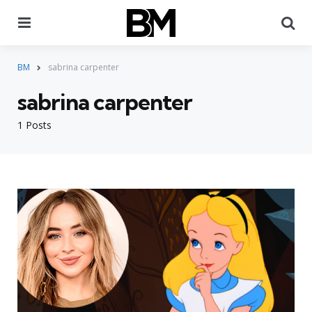
Menu
Pr
BM
sabrina carpenter
sabrina carpenter
1 Posts