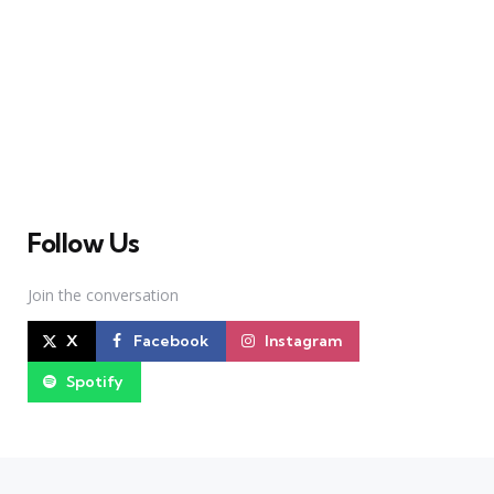
A Broadway Meme (BM) é uma das maiores páginas
sobre Teatro Musical no Brasil. Desde julho de 2010
criamos nosso espaço como uma página de humor, com
memes relacionados à Broadway e à cena brasileira de
Teatro Musical
Follow Us
Join the conversation
X
Facebook
Instagram
Spotify