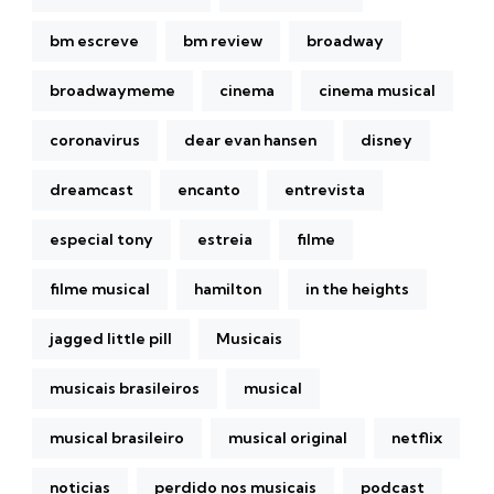
bm escreve
bm review
broadway
broadwaymeme
cinema
cinema musical
coronavirus
dear evan hansen
disney
dreamcast
encanto
entrevista
especial tony
estreia
filme
filme musical
hamilton
in the heights
jagged little pill
Musicais
musicais brasileiros
musical
musical brasileiro
musical original
netflix
noticias
perdido nos musicais
podcast