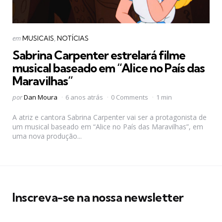
Categorias
Postado
em
MUSICAIS
NOTÍCIAS
em
Sabrina Carpenter estrelará filme
musical baseado em “Alice no País das
Maravilhas”
Postado
por
Dan Moura
6 anos atrás
0 Comments
1 min
por
A atriz e cantora Sabrina Carpenter vai ser a protagonista de
um musical baseado em “Alice no País das Maravilhas”, em
uma nova produção...
Inscreva-se na nossa newsletter