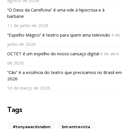
agosto de 2026
“O Deus da Carnificina” é uma ode à hipocrisia e à
barbárie
11 de junho de 2026
“Espelho Mágico” é teatro para quem ama televisão
4 de
junho de 2026
OCTET é um espelho do nosso cansaço digital
6 de abril
de 2026
“Cão” é a essência do teatro que precisamos no Brasil em
2026
10 de março de 2026
Tags
#tonyawardsnabm
bm entrevista