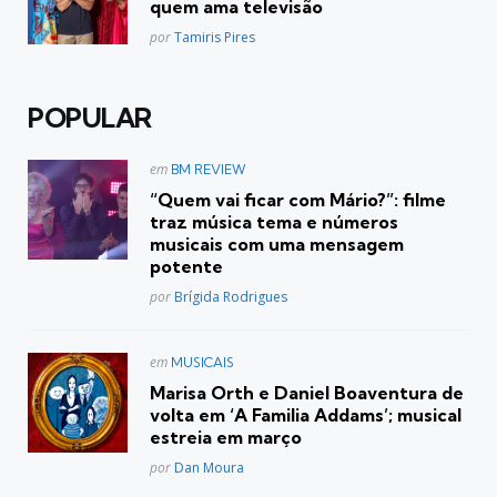
quem ama televisão
Posted
por
Tamiris Pires
POPULAR
Postado
em
BM REVIEW
em
“Quem vai ficar com Mário?”: filme
traz música tema e números
musicais com uma mensagem
potente
Posted
por
Brígida Rodrigues
Postado
em
MUSICAIS
em
Marisa Orth e Daniel Boaventura de
volta em ‘A Familia Addams’; musical
estreia em março
Posted
por
Dan Moura