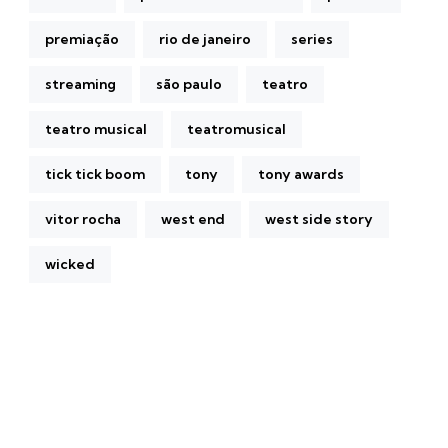
premiação
rio de janeiro
series
streaming
são paulo
teatro
teatro musical
teatromusical
tick tick boom
tony
tony awards
vitor rocha
west end
west side story
wicked