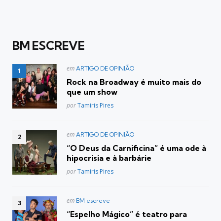
BM ESCREVE
Postado
em
ARTIGO DE OPINIÃO
em
Rock na Broadway é muito mais do
que um show
Posted
por
Tamiris Pires
Postado
em
ARTIGO DE OPINIÃO
em
“O Deus da Carnificina” é uma ode à
hipocrisia e à barbárie
Posted
por
Tamiris Pires
Postado
em
BM escreve
em
“Espelho Mágico” é teatro para