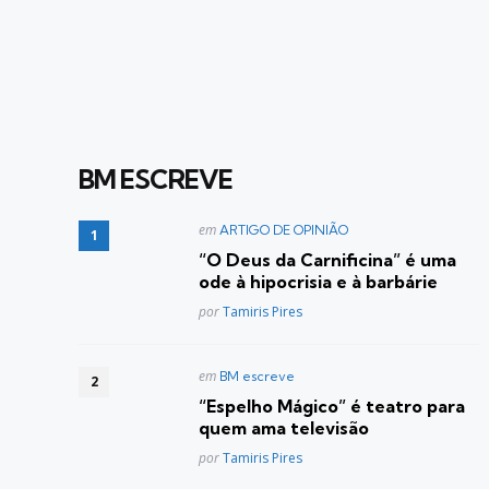
BM ESCREVE
Postado
em
ARTIGO DE OPINIÃO
em
“O Deus da Carnificina” é uma
ode à hipocrisia e à barbárie
Posted
por
Tamiris Pires
Postado
em
BM escreve
em
“Espelho Mágico” é teatro para
quem ama televisão
Posted
por
Tamiris Pires