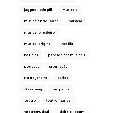
jagged little pill
Musicais
musicais brasileiros
musical
musical brasileiro
musical original
netflix
noticias
perdido nos musicais
podcast
premiação
rio de janeiro
series
streaming
são paulo
teatro
teatro musical
teatromusical
tick tick boom