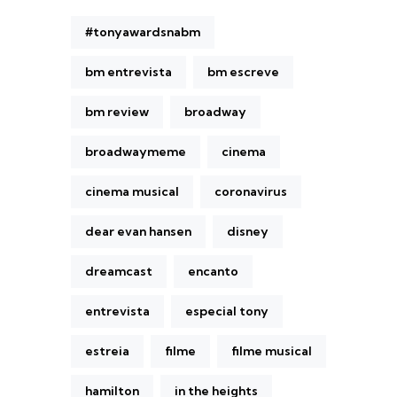
#tonyawardsnabm
bm entrevista
bm escreve
bm review
broadway
broadwaymeme
cinema
cinema musical
coronavirus
dear evan hansen
disney
dreamcast
encanto
entrevista
especial tony
estreia
filme
filme musical
hamilton
in the heights