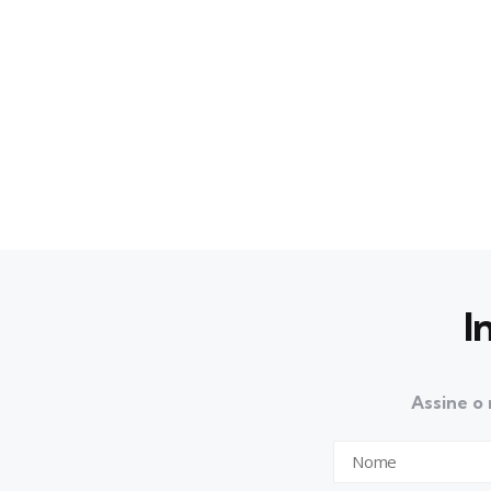
I
Assine o 