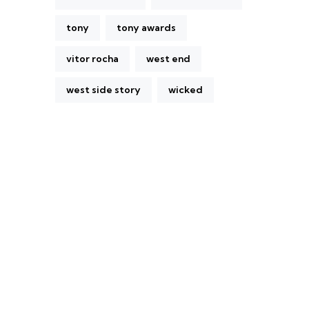
tony
tony awards
vitor rocha
west end
west side story
wicked
A Broadway Meme (BM) é uma das
maiores páginas sobre Teatro Musical no
Brasil. Desde julho de 2010 criamos nosso
espaço como uma página de humor, com
memes relacionados à Broadway e à cena
brasileira de Teatro Musical