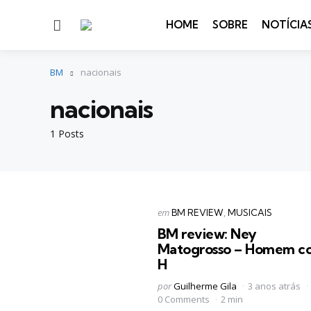
Menu
HOME
SOBRE
NOTÍCIA
BM
nacionais
nacionais
1 Posts
Categorias
Postado
em
BM REVIEW
MUSICAIS
em
BM review: Ney
Matogrosso – Homem c
H
Postado
por
Guilherme Gila
3 anos atrás
por
0 Comments
2 min