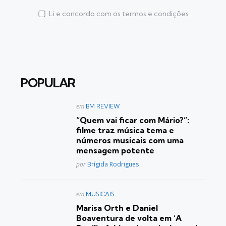
Li e concordo com os termos e condições
POPULAR
Postado
em
BM REVIEW
em
“Quem vai ficar com Mário?”:
filme traz música tema e
números musicais com uma
mensagem potente
Posted
por
Brígida Rodrigues
Postado
em
MUSICAIS
em
Marisa Orth e Daniel
Boaventura de volta em ‘A