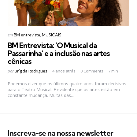
Categorias
Postado
em
BM entrevista
MUSICAIS
em
BM Entrevista: ‘O Musical da
Passarinha’ e a inclusão nas artes
cênicas
Postado
por
Brígida Rodrigues
4 anos atrás
0 Comments
7 min
por
Podemos dizer que os últimos quatro anos foram decisivos
para o Teatro Musical. É evidente que as artes estão em
constante mudança. Muitas das...
Inscreva-se na nossa newsletter