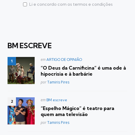
Li e concordo com os termos e condições
BM ESCREVE
Postado
em
ARTIGO DE OPINIÃO
em
“O Deus da Carnificina” é uma ode à
hipocrisia e à barbárie
Posted
por
Tamiris Pires
Postado
em
BM escreve
em
“Espelho Mágico” é teatro para
quem ama televisão
Posted
por
Tamiris Pires