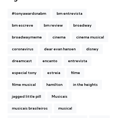
#tonyawardsnabm
bm entrevista
bm escreve
bm review
broadway
broadwaymeme
cinema
cinema musical
coronavirus
dear evan hansen
disney
dreamcast
encanto
entrevista
especial tony
estreia
filme
filme musical
hamilton
in the heights
jagged little pill
Musicais
musicais brasileiros
musical