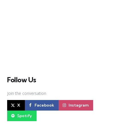
A Broadway Meme (BM) é uma das maiores páginas
sobre Teatro Musical no Brasil. Desde julho de 2010
criamos nosso espaço como uma página de humor, com
memes relacionados à Broadway e à cena brasileira de
Teatro Musical
Follow Us
Join the conversation
X
Facebook
Instagram
Spotify