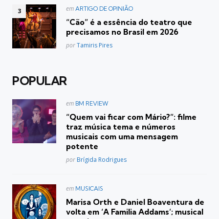
Postado
em
ARTIGO DE OPINIÃO
em
“Cão” é a essência do teatro que
precisamos no Brasil em 2026
Posted
por
Tamiris Pires
POPULAR
Postado
em
BM REVIEW
em
“Quem vai ficar com Mário?”: filme
traz música tema e números
musicais com uma mensagem
potente
Posted
por
Brígida Rodrigues
Postado
em
MUSICAIS
em
Marisa Orth e Daniel Boaventura de
volta em ‘A Familia Addams’; musical