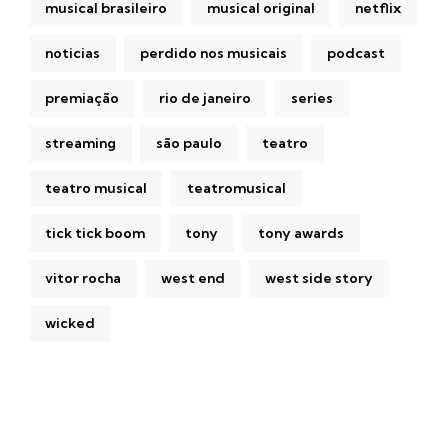
musical brasileiro
musical original
netflix
noticias
perdido nos musicais
podcast
premiação
rio de janeiro
series
streaming
são paulo
teatro
teatro musical
teatromusical
tick tick boom
tony
tony awards
vitor rocha
west end
west side story
wicked