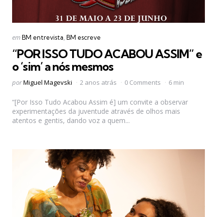
Categorias
Postado
em
BM entrevista
BM escreve
em
“POR ISSO TUDO ACABOU ASSIM” e
o ‘sim’ a nós mesmos
Postado
por
Miguel Magevski
2 anos atrás
0 Comments
6 min
por
“[Por Isso Tudo Acabou Assim é] um convite a observar
experimentações da juventude através de olhos mais
atentos e gentis, dando voz a quem...