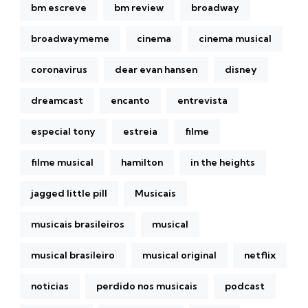
bm escreve
bm review
broadway
broadwaymeme
cinema
cinema musical
coronavirus
dear evan hansen
disney
dreamcast
encanto
entrevista
especial tony
estreia
filme
filme musical
hamilton
in the heights
jagged little pill
Musicais
musicais brasileiros
musical
musical brasileiro
musical original
netflix
noticias
perdido nos musicais
podcast