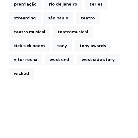
premiação
rio de janeiro
series
streaming
são paulo
teatro
teatro musical
teatromusical
tick tick boom
tony
tony awards
vitor rocha
west end
west side story
wicked