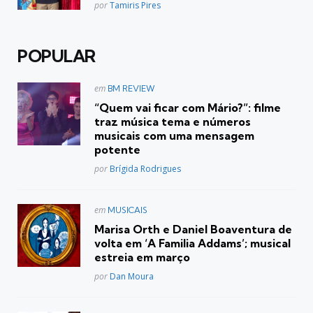
Posted
por
Tamiris Pires
POPULAR
Postado
em
BM REVIEW
em
“Quem vai ficar com Mário?”: filme
traz música tema e números
musicais com uma mensagem
potente
Posted
por
Brígida Rodrigues
Postado
em
MUSICAIS
em
Marisa Orth e Daniel Boaventura de
volta em ‘A Familia Addams’; musical
estreia em março
Posted
por
Dan Moura