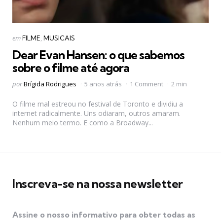
Categorias
Postado
em
FILME
MUSICAIS
em
Dear Evan Hansen: o que sabemos
sobre o filme até agora
Postado
por
Brígida Rodrigues
5 anos atrás
1 Comment
2 min
por
O filme mal estreou no festival de Toronto e dividiu a
internet radicalmente. Uns odiaram, outros amaram.
Nenhum meio termo. E como a Broadway...
Inscreva-se na nossa newsletter
Assine o nosso informativo para obter todas as