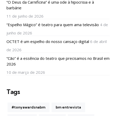
“O Deus da Carnificina” é uma ode à hipocrisia e à
barbárie
11 de junho de 2026
“Espelho Mágico” é teatro para quem ama televisão
4 de
junho de 2026
OCTET é um espelho do nosso cansaço digital
6 de abril
de 2026
“Cão” é a essência do teatro que precisamos no Brasil em
2026
10 de março de 2026
Tags
#tonyawardsnabm
bm entrevista