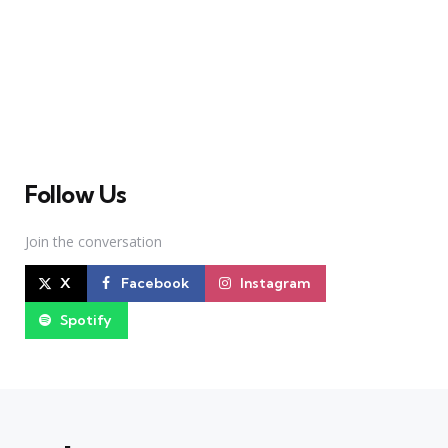
A Broadway Meme (BM) é uma das maiores páginas
sobre Teatro Musical no Brasil. Desde julho de 2010
criamos nosso espaço como uma página de humor, com
memes relacionados à Broadway e à cena brasileira de
Teatro Musical
Follow Us
Join the conversation
X
Facebook
Instagram
Spotify