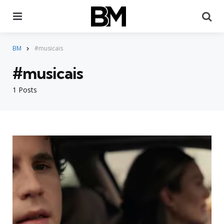
Menu
Pr
BM
#musicais
#musicais
1 Posts