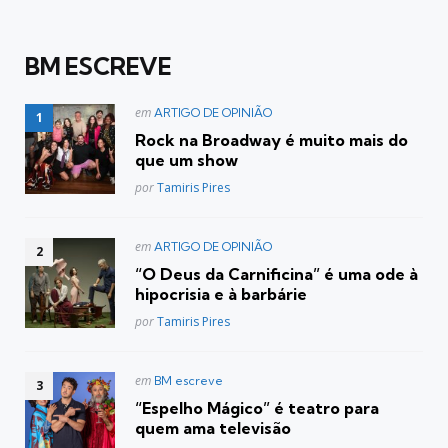
BM ESCREVE
Postado
em
ARTIGO DE OPINIÃO
em
Rock na Broadway é muito mais do
que um show
Posted
por
Tamiris Pires
Postado
em
ARTIGO DE OPINIÃO
em
“O Deus da Carnificina” é uma ode à
hipocrisia e à barbárie
Posted
por
Tamiris Pires
Postado
em
BM escreve
em
“Espelho Mágico” é teatro para
quem ama televisão