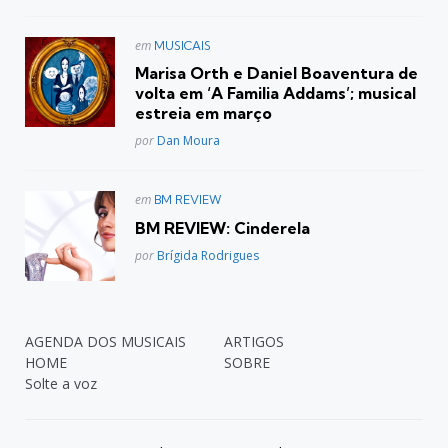
Postado
em
MUSICAIS
em
Marisa Orth e Daniel Boaventura de
volta em ‘A Familia Addams’; musical
estreia em março
Posted
por
Dan Moura
Postado
em
BM REVIEW
em
BM REVIEW: Cinderela
Posted
por
Brígida Rodrigues
AGENDA DOS MUSICAIS
ARTIGOS
HOME
SOBRE
Solte a voz