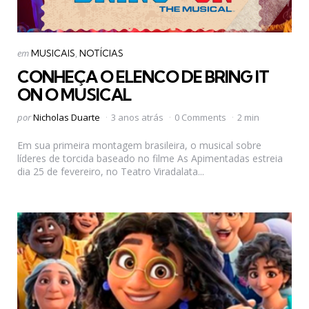
Categorias
Postado
em
MUSICAIS
NOTÍCIAS
em
CONHEÇA O ELENCO DE BRING IT
ON O MUSICAL
Postado
por
Nicholas Duarte
3 anos atrás
0 Comments
2 min
por
Em sua primeira montagem brasileira, o musical sobre
líderes de torcida baseado no filme As Apimentadas estreia
dia 25 de fevereiro, no Teatro Viradalata...