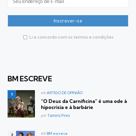
Li e concordo com os termos e condições
BM ESCREVE
Postado
em
ARTIGO DE OPINIÃO
em
“O Deus da Carnificina” é uma ode à
hipocrisia e à barbárie
Posted
por
Tamiris Pires
Postado
em
BM escreve