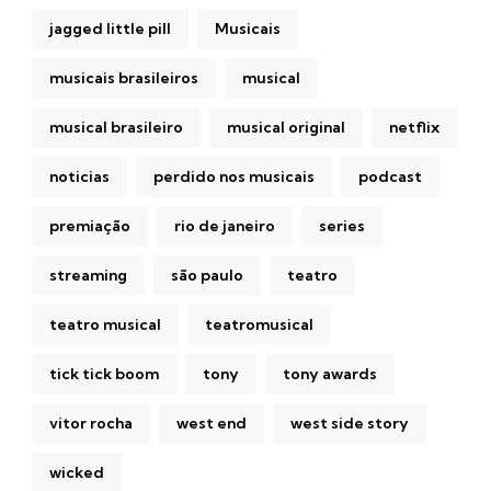
jagged little pill
Musicais
musicais brasileiros
musical
musical brasileiro
musical original
netflix
noticias
perdido nos musicais
podcast
premiação
rio de janeiro
series
streaming
são paulo
teatro
teatro musical
teatromusical
tick tick boom
tony
tony awards
vitor rocha
west end
west side story
wicked