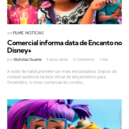
Categorias
Postado
em
FILME
NOTÍCIAS
em
Comercial informa data de Encanto no
Disney+
Postado
por
Nicholas Duarte
5 anos atrás
0 Comments
1 min
por
A noite de natal promete ser mais encantadora. Depois da
notável ausência na lista oficial de lançamentos para
Dezembro, o novo comercial do combo...