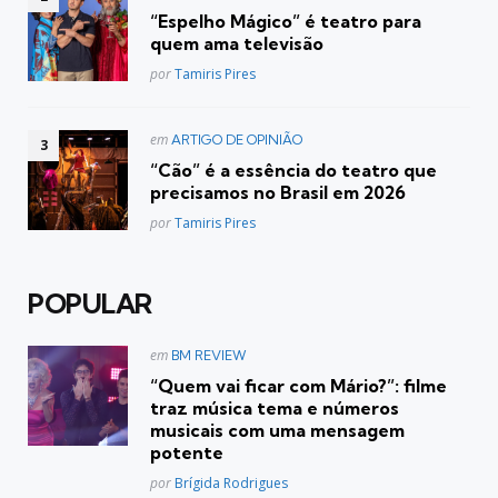
em
“Espelho Mágico” é teatro para
quem ama televisão
Posted
por
Tamiris Pires
Postado
em
ARTIGO DE OPINIÃO
em
“Cão” é a essência do teatro que
precisamos no Brasil em 2026
Posted
por
Tamiris Pires
POPULAR
Postado
em
BM REVIEW
em
“Quem vai ficar com Mário?”: filme
traz música tema e números
musicais com uma mensagem
potente
Posted
por
Brígida Rodrigues