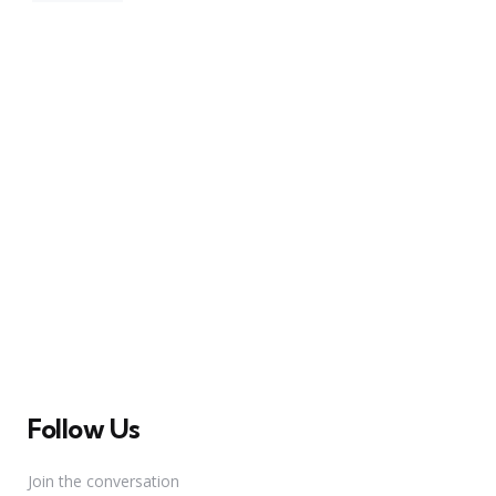
A Broadway Meme (BM) é uma das maiores páginas
sobre Teatro Musical no Brasil. Desde julho de 2010
criamos nosso espaço como uma página de humor, com
memes relacionados à Broadway e à cena brasileira de
Teatro Musical
Follow Us
Join the conversation