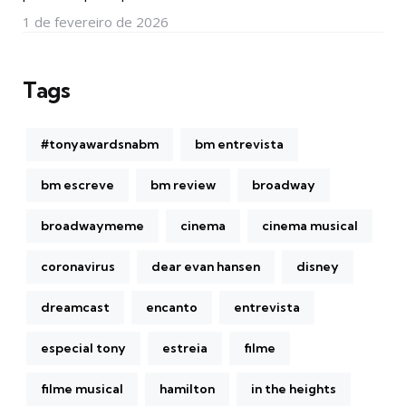
1 de fevereiro de 2026
Tags
#tonyawardsnabm
bm entrevista
bm escreve
bm review
broadway
broadwaymeme
cinema
cinema musical
coronavirus
dear evan hansen
disney
dreamcast
encanto
entrevista
especial tony
estreia
filme
filme musical
hamilton
in the heights