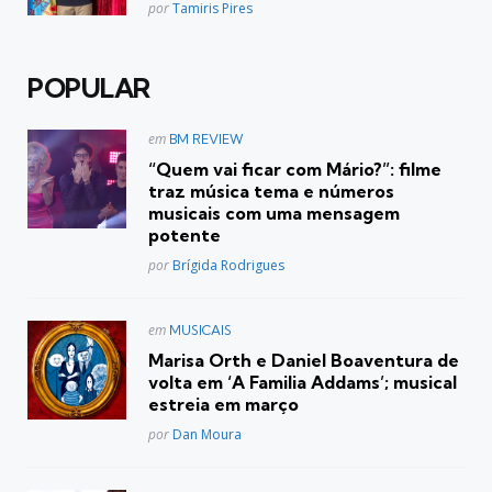
Posted
por
Tamiris Pires
POPULAR
Postado
em
BM REVIEW
em
“Quem vai ficar com Mário?”: filme
traz música tema e números
musicais com uma mensagem
potente
Posted
por
Brígida Rodrigues
Postado
em
MUSICAIS
em
Marisa Orth e Daniel Boaventura de
volta em ‘A Familia Addams’; musical
estreia em março
Posted
por
Dan Moura