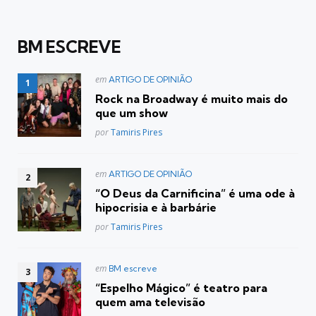
BM ESCREVE
Postado
em
ARTIGO DE OPINIÃO
em
Rock na Broadway é muito mais do
que um show
Posted
por
Tamiris Pires
Postado
em
ARTIGO DE OPINIÃO
em
“O Deus da Carnificina” é uma ode à
hipocrisia e à barbárie
Posted
por
Tamiris Pires
Postado
em
BM escreve
em
“Espelho Mágico” é teatro para
quem ama televisão