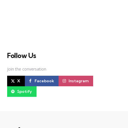
A Broadway Meme (BM) é uma das maiores páginas
sobre Teatro Musical no Brasil. Desde julho de 2010
criamos nosso espaço como uma página de humor, com
memes relacionados à Broadway e à cena brasileira de
Teatro Musical
Follow Us
Join the conversation
X
Facebook
Instagram
Spotify