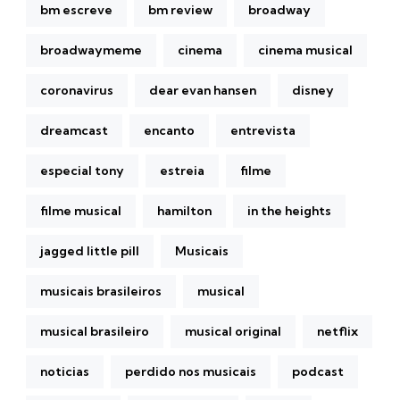
bm escreve
bm review
broadway
broadwaymeme
cinema
cinema musical
coronavirus
dear evan hansen
disney
dreamcast
encanto
entrevista
especial tony
estreia
filme
filme musical
hamilton
in the heights
jagged little pill
Musicais
musicais brasileiros
musical
musical brasileiro
musical original
netflix
noticias
perdido nos musicais
podcast