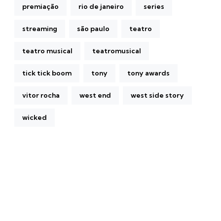
premiação
rio de janeiro
series
streaming
são paulo
teatro
teatro musical
teatromusical
tick tick boom
tony
tony awards
vitor rocha
west end
west side story
wicked