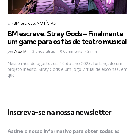
Categorias
Postado
em
BM escreve
NOTÍCIAS
em
BM escreve: Stray Gods – Finalmente
um game para os fãs de teatro musical
Postado
por
Alex M.
3 anos atrás
0 Comments
3 min
por
Nesse mês de agosto, dia 10 do ano 2023, foi lançado um
projeto inédito. Stray Gods é um jogo virtual de escolhas, em
que...
Inscreva-se na nossa newsletter
Assine o nosso informativo para obter todas as