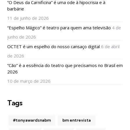
“O Deus da Carnificina” é uma ode à hipocrisia e à
barbárie
11 de junho de 2026
“Espelho Mágico” é teatro para quem ama televisão
4 de
junho de 2026
OCTET é um espelho do nosso cansaço digital
6 de abril
de 2026
“Cão” é a essência do teatro que precisamos no Brasil em
2026
10 de março de 2026
Tags
#tonyawardsnabm
bm entrevista