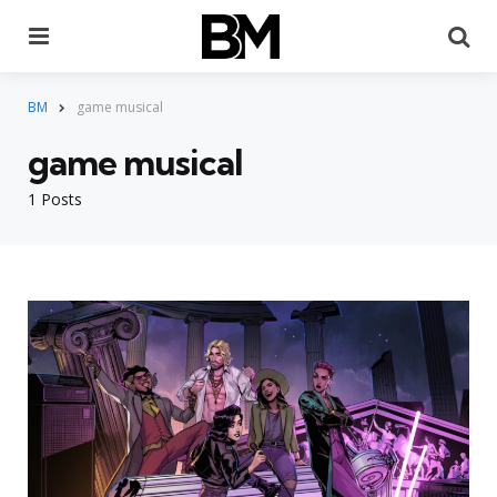
Menu
Pr
BM
game musical
game musical
1 Posts