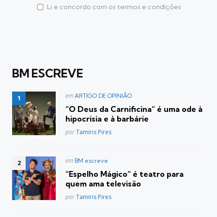
Li e concordo com os termos e condições
BM ESCREVE
Postado
em
ARTIGO DE OPINIÃO
em
“O Deus da Carnificina” é uma ode à
hipocrisia e à barbárie
Posted
por
Tamiris Pires
Postado
em
BM escreve
em
“Espelho Mágico” é teatro para
quem ama televisão
Posted
por
Tamiris Pires