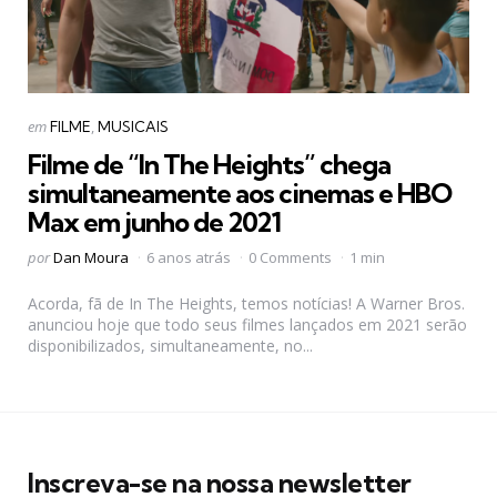
Categorias
Postado
em
FILME
MUSICAIS
em
Filme de “In The Heights” chega
simultaneamente aos cinemas e HBO
Max em junho de 2021
Postado
por
Dan Moura
6 anos atrás
0 Comments
1 min
por
Acorda, fã de In The Heights, temos notícias! A Warner Bros.
anunciou hoje que todo seus filmes lançados em 2021 serão
disponibilizados, simultaneamente, no...
Inscreva-se na nossa newsletter