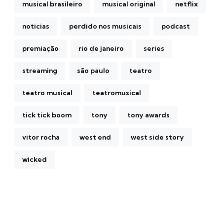
musical brasileiro
musical original
netflix
noticias
perdido nos musicais
podcast
premiação
rio de janeiro
series
streaming
são paulo
teatro
teatro musical
teatromusical
tick tick boom
tony
tony awards
vitor rocha
west end
west side story
wicked