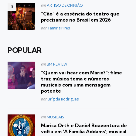
Postado
em
ARTIGO DE OPINIÃO
em
“Cão” é a essência do teatro que
precisamos no Brasil em 2026
Posted
por
Tamiris Pires
POPULAR
Postado
em
BM REVIEW
em
“Quem vai ficar com Mário?”: filme
traz música tema e números
musicais com uma mensagem
potente
Posted
por
Brígida Rodrigues
Postado
em
MUSICAIS
em
Marisa Orth e Daniel Boaventura de
volta em ‘A Familia Addams’; musical