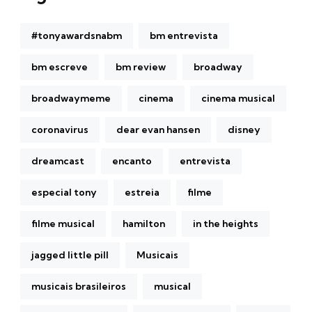
#tonyawardsnabm
bm entrevista
bm escreve
bm review
broadway
broadwaymeme
cinema
cinema musical
coronavirus
dear evan hansen
disney
dreamcast
encanto
entrevista
especial tony
estreia
filme
filme musical
hamilton
in the heights
jagged little pill
Musicais
musicais brasileiros
musical