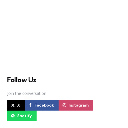
A Broadway Meme (BM) é uma das maiores páginas
sobre Teatro Musical no Brasil. Desde julho de 2010
criamos nosso espaço como uma página de humor, com
memes relacionados à Broadway e à cena brasileira de
Teatro Musical
Follow Us
Join the conversation
X
Facebook
Instagram
Spotify