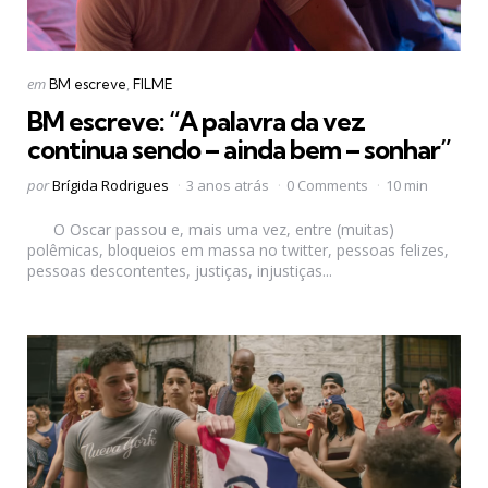
Categorias
Postado
em
BM escreve
FILME
em
BM escreve: “A palavra da vez
continua sendo – ainda bem – sonhar”
Postado
por
Brígida Rodrigues
3 anos atrás
0 Comments
10 min
por
O Oscar passou e, mais uma vez, entre (muitas)
polêmicas, bloqueios em massa no twitter, pessoas felizes,
pessoas descontentes, justiças, injustiças...