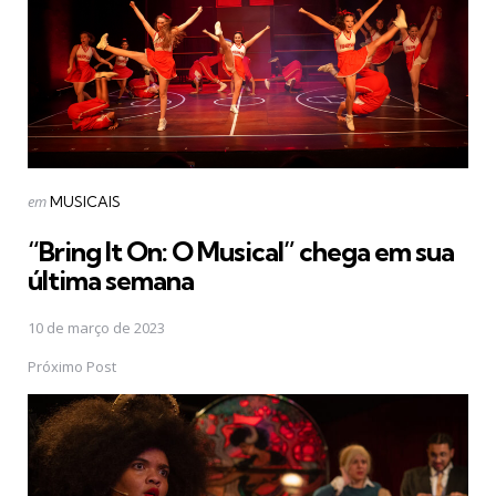
Postado
em
MUSICAIS
em
“Bring It On: O Musical” chega em sua
última semana
10 de março de 2023
Próximo Post