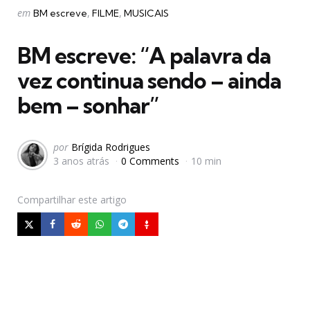
Categorias
Postado
em
BM escreve
FILME
MUSICAIS
em
BM escreve: “A palavra da
vez continua sendo – ainda
bem – sonhar”
Postado
por
Brígida Rodrigues
3 anos atrás
0 Comments
10 min
por
Compartilhar
este artigo