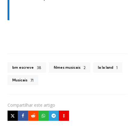
bm escreve
filmes musicais
la la land
38
2
1
Musicais
71
Compartilhar
este artigo