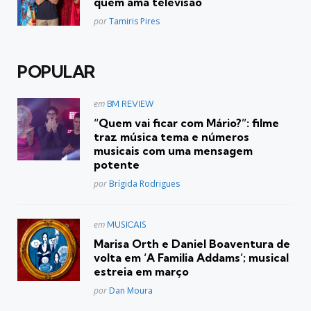
quem ama televisão
Posted
por
Tamiris Pires
POPULAR
Postado
em
BM REVIEW
em
“Quem vai ficar com Mário?”: filme
traz música tema e números
musicais com uma mensagem
potente
Posted
por
Brígida Rodrigues
Postado
em
MUSICAIS
em
Marisa Orth e Daniel Boaventura de
volta em ‘A Familia Addams’; musical
estreia em março
Posted
por
Dan Moura