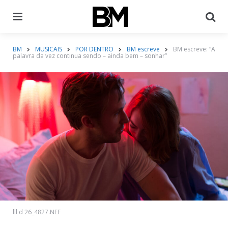
Menu
Pr
BM
MUSICAIS
POR DENTRO
BM escreve
BM escreve: “A
palavra da vez continua sendo – ainda bem – sonhar”
lll d 26_4827.NEF