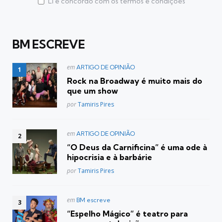
Li e concordo com os termos e condições
BM ESCREVE
Postado
em
ARTIGO DE OPINIÃO
em
Rock na Broadway é muito mais do
que um show
Posted
por
Tamiris Pires
Postado
em
ARTIGO DE OPINIÃO
em
“O Deus da Carnificina” é uma ode à
hipocrisia e à barbárie
Posted
por
Tamiris Pires
Postado
em
BM escreve
em
“Espelho Mágico” é teatro para