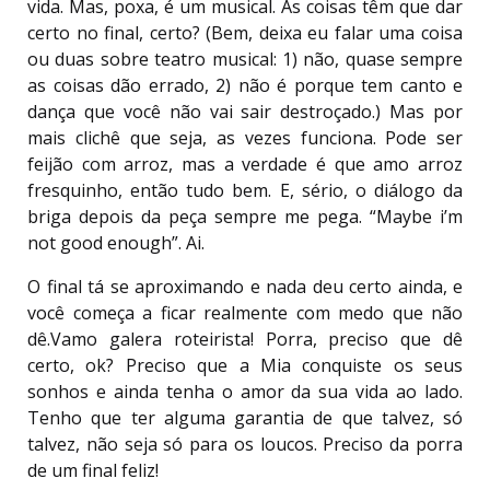
vida. Mas, poxa, é um musical. As coisas têm que dar
certo no final, certo? (Bem, deixa eu falar uma coisa
ou duas sobre teatro musical: 1) não, quase sempre
as coisas dão errado, 2) não é porque tem canto e
dança que você não vai sair destroçado.) Mas por
mais clichê que seja, as vezes funciona. Pode ser
feijão com arroz, mas a verdade é que amo arroz
fresquinho, então tudo bem. E, sério, o diálogo da
briga depois da peça sempre me pega. “Maybe i’m
not good enough”. Ai.
O final tá se aproximando e nada deu certo ainda, e
você começa a ficar realmente com medo que não
dê.Vamo galera roteirista! Porra, preciso que dê
certo, ok? Preciso que a Mia conquiste os seus
sonhos e ainda tenha o amor da sua vida ao lado.
Tenho que ter alguma garantia de que talvez, só
talvez, não seja só para os loucos. Preciso da porra
de um final feliz!