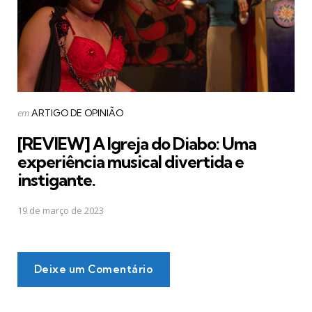
Postado
em
ARTIGO DE OPINIÃO
em
[REVIEW] A Igreja do Diabo: Uma
experiência musical divertida e
instigante.
19 de março de 2023
Deixe um Comentário