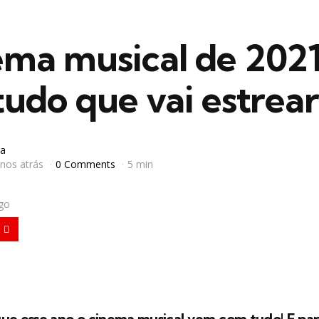
ema musical de 2021
tudo que vai estrear
a
anos atrás
0 Comments
5 min
igo
que esse ano o cinema musical vem com tudo! E par