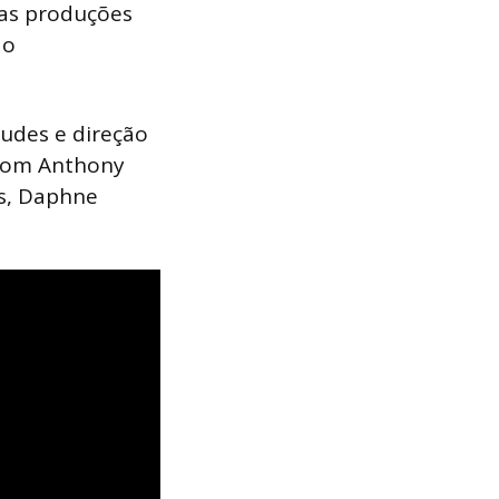
 as produções
do
udes e direção
 com Anthony
ts, Daphne