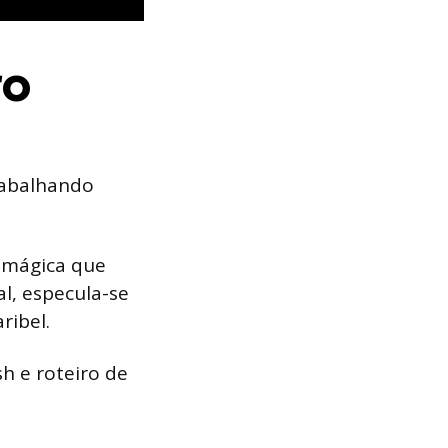
ro
rabalhando
a mágica que
l, especula-se
ribel.
h e roteiro de