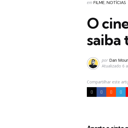
Categorias
Postado
em
FILME
NOTÍCIAS
em
O cin
saiba 
Postado
por
Dan Mour
Atualizado
6 
por
Compartilhar
este art
Aperta o cinto 