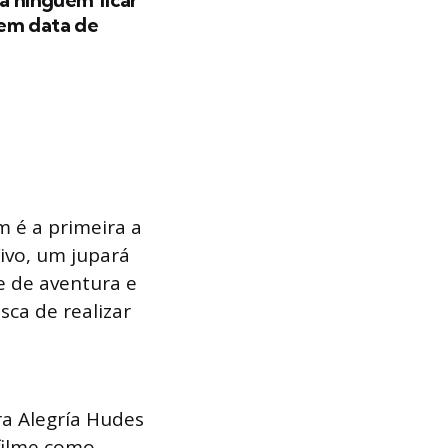
tem data de
 é a primeira a
Vivo, um jupará
e de aventura e
ca de realizar
ra Alegría Hudes
 filme como