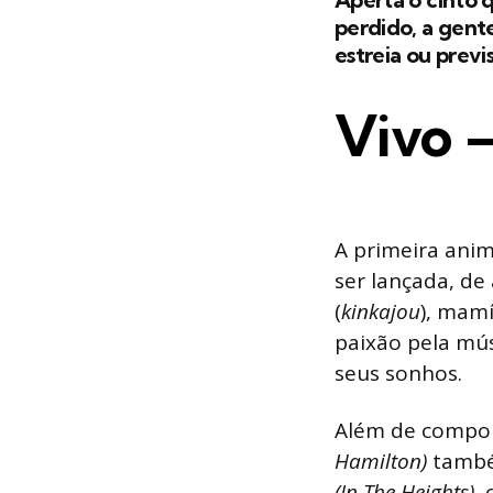
perdido, a gente
estreia ou prev
Vivo –
A primeira ani
ser lançada, de
(
kinkajou
), mam
paixão pela mús
seus sonhos.
Além de compor
Hamilton)
também
(In The Heights)
,