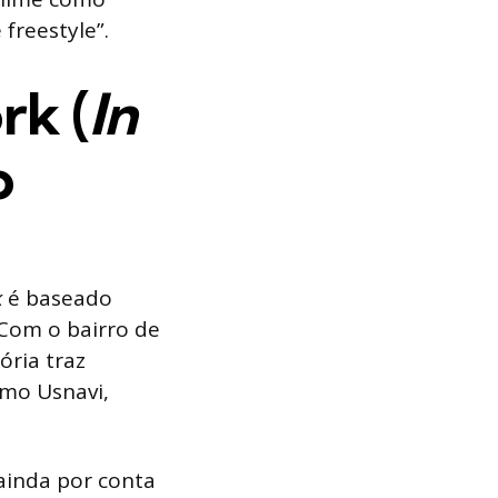
freestyle”.
rk (
In
o
k
é baseado
 Com o bairro de
ria traz
omo Usnavi,
ainda por conta