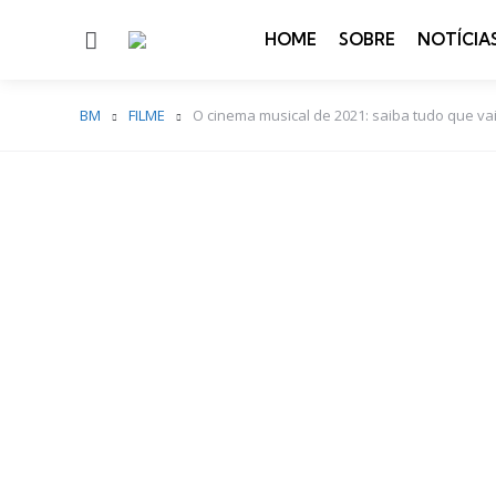
Menu
HOME
SOBRE
NOTÍCIA
BM
FILME
O cinema musical de 2021: saiba tudo que vai