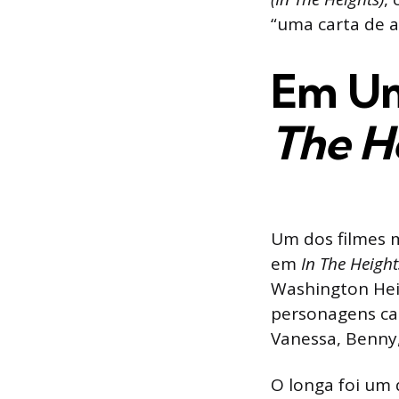
“u
ma carta de a
Em Um
The H
Um dos filmes 
em
In The Height
Washington Hei
personagens car
Vanessa, Benny,
O longa foi um