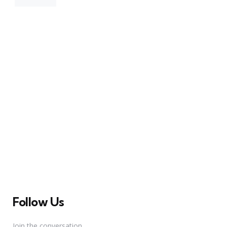
A Broadway Meme (BM) é uma das maiores páginas
sobre Teatro Musical no Brasil. Desde julho de 2010
criamos nosso espaço como uma página de humor, com
memes relacionados à Broadway e à cena brasileira de
Teatro Musical
Follow Us
Join the conversation