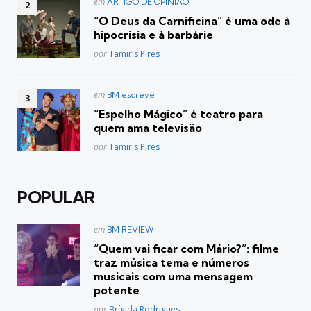
Postado
em
ARTIGO DE OPINIÃO
em
“O Deus da Carnificina” é uma ode à
hipocrisia e à barbárie
Posted
por
Tamiris Pires
Postado
em
BM escreve
em
“Espelho Mágico” é teatro para
quem ama televisão
Posted
por
Tamiris Pires
POPULAR
Postado
em
BM REVIEW
em
“Quem vai ficar com Mário?”: filme
traz música tema e números
musicais com uma mensagem
potente
Posted
por
Brígida Rodrigues