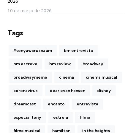
2026
10 de março de 2026
Tags
#tonyawardsnabm
bm entrevista
bm escreve
bm review
broadway
broadwaymeme
cinema
cinema musical
coronavirus
dear evan hansen
disney
dreamcast
encanto
entrevista
especial tony
estreia
filme
filme musical
hamilton
in the heights