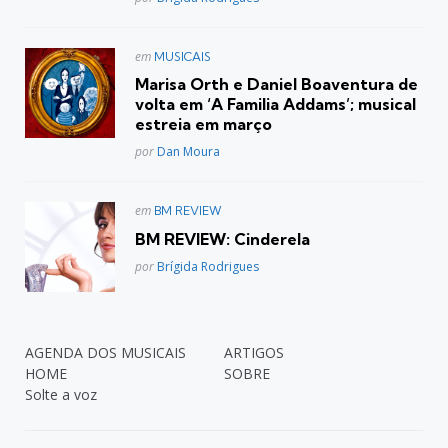
Postado
em
MUSICAIS
em
Marisa Orth e Daniel Boaventura de
volta em ‘A Familia Addams’; musical
estreia em março
Posted
por
Dan Moura
Postado
em
BM REVIEW
em
BM REVIEW: Cinderela
Posted
por
Brígida Rodrigues
AGENDA DOS MUSICAIS
ARTIGOS
HOME
SOBRE
Solte a voz