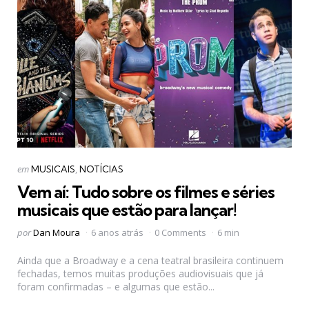
Categorias
Postado
em
MUSICAIS
NOTÍCIAS
em
Vem aí: Tudo sobre os filmes e séries
musicais que estão para lançar!
Postado
por
Dan Moura
6 anos atrás
0 Comments
6 min
por
Ainda que a Broadway e a cena teatral brasileira continuem
fechadas, temos muitas produções audiovisuais que já
foram confirmadas – e algumas que estão...