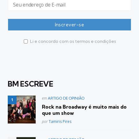
Li e concordo com os termos e condições
BM ESCREVE
Postado
em
ARTIGO DE OPINIÃO
em
Rock na Broadway é muito mais do
que um show
Posted
por
Tamiris Pires