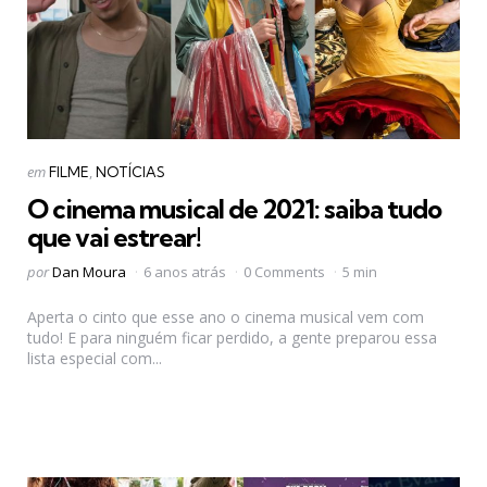
Categorias
Postado
em
FILME
NOTÍCIAS
em
O cinema musical de 2021: saiba tudo
que vai estrear!
Postado
por
Dan Moura
6 anos atrás
0 Comments
5 min
por
Aperta o cinto que esse ano o cinema musical vem com
tudo! E para ninguém ficar perdido, a gente preparou essa
lista especial com...