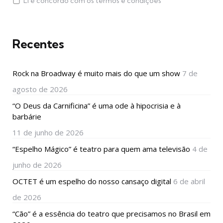
Li e concordo com os termos e condições
Recentes
Rock na Broadway é muito mais do que um show
7 de
agosto de 2026
“O Deus da Carnificina” é uma ode à hipocrisia e à
barbárie
11 de junho de 2026
“Espelho Mágico” é teatro para quem ama televisão
4 de
junho de 2026
OCTET é um espelho do nosso cansaço digital
6 de abril
de 2026
“Cão” é a essência do teatro que precisamos no Brasil em