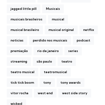
jagged little pill
Musicais
musicais brasileiros
musical
musical brasileiro
musical original
netflix
noticias
perdido nos musicais
podcast
premiação
rio de janeiro
series
streaming
são paulo
teatro
teatro musical
teatromusical
tick tick boom
tony
tony awards
vitor rocha
west end
west side story
wicked