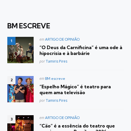
BM ESCREVE
Postado
em
ARTIGO DE OPINIÃO
em
“O Deus da Carnificina” é uma ode à
hipocrisia e à barbárie
Posted
por
Tamiris Pires
Postado
em
BM escreve
em
“Espelho Mágico” é teatro para
quem ama televisão
Posted
por
Tamiris Pires
Postado
em
ARTIGO DE OPINIÃO
em
“Cão” é a essência do teatro que