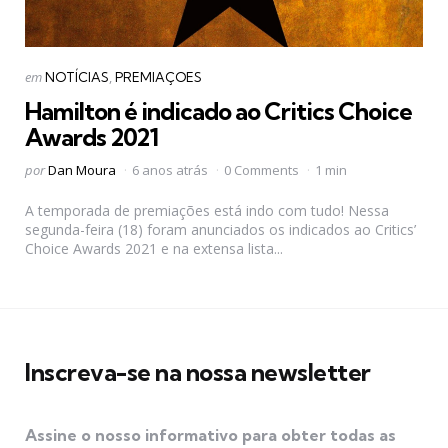
Categorias
Postado
em
NOTÍCIAS
PREMIAÇOES
em
Hamilton é indicado ao Critics Choice
Awards 2021
Postado
por
Dan Moura
6 anos atrás
0 Comments
1 min
por
A temporada de premiações está indo com tudo! Nessa
segunda-feira (18) foram anunciados os indicados ao Critics’
Choice Awards 2021 e na extensa lista...
Inscreva-se na nossa newsletter
Assine o nosso informativo para obter todas as