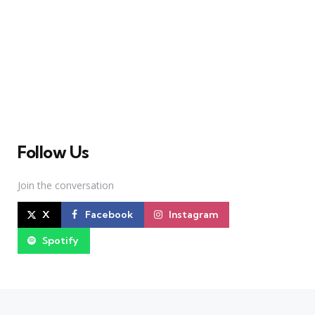
A Broadway Meme (BM) é uma das maiores páginas
sobre Teatro Musical no Brasil. Desde julho de 2010
criamos nosso espaço como uma página de humor, com
memes relacionados à Broadway e à cena brasileira de
Teatro Musical
Follow Us
Join the conversation
X
Facebook
Instagram
Spotify