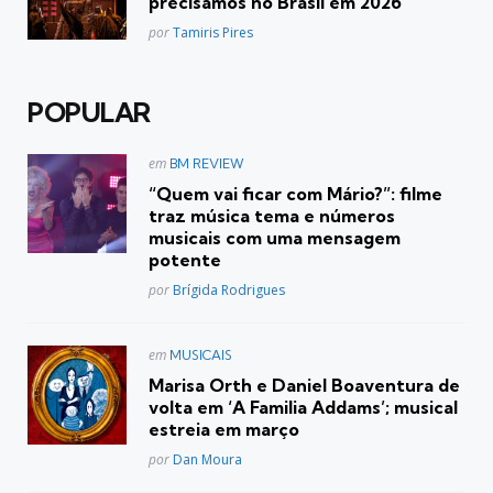
precisamos no Brasil em 2026
Posted
por
Tamiris Pires
POPULAR
Postado
em
BM REVIEW
em
“Quem vai ficar com Mário?”: filme
traz música tema e números
musicais com uma mensagem
potente
Posted
por
Brígida Rodrigues
Postado
em
MUSICAIS
em
Marisa Orth e Daniel Boaventura de
volta em ‘A Familia Addams’; musical
estreia em março
Posted
por
Dan Moura