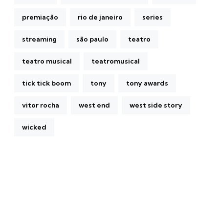
premiação
rio de janeiro
series
streaming
são paulo
teatro
teatro musical
teatromusical
tick tick boom
tony
tony awards
vitor rocha
west end
west side story
wicked