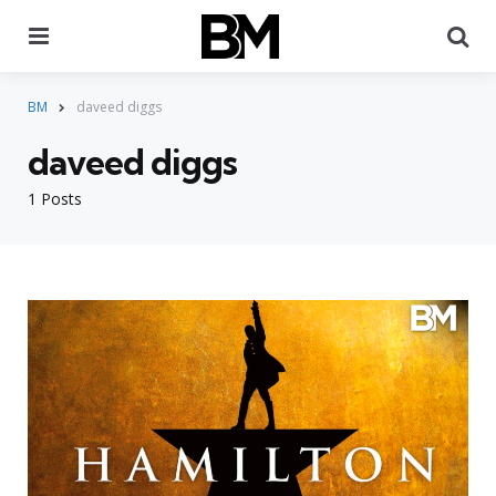
Menu
Pr
BM
daveed diggs
daveed diggs
1 Posts