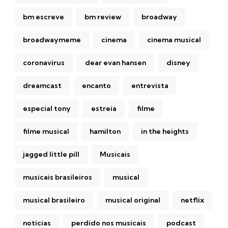
bm escreve
bm review
broadway
broadwaymeme
cinema
cinema musical
coronavirus
dear evan hansen
disney
dreamcast
encanto
entrevista
especial tony
estreia
filme
filme musical
hamilton
in the heights
jagged little pill
Musicais
musicais brasileiros
musical
musical brasileiro
musical original
netflix
noticias
perdido nos musicais
podcast