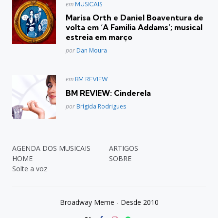
Postado
em
MUSICAIS
em
Marisa Orth e Daniel Boaventura de
volta em ‘A Familia Addams’; musical
estreia em março
Posted
por
Dan Moura
Postado
em
BM REVIEW
em
BM REVIEW: Cinderela
Posted
por
Brígida Rodrigues
AGENDA DOS MUSICAIS
ARTIGOS
HOME
SOBRE
Solte a voz
Broadway Meme - Desde 2010