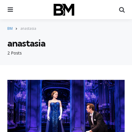
Menu
Pr
BM
anastasia
anastasia
2 Posts