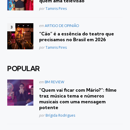
quem ama televisão
Posted
por
Tamiris Pires
Postado
em
ARTIGO DE OPINIÃO
em
“Cão” é a essência do teatro que
precisamos no Brasil em 2026
Posted
por
Tamiris Pires
POPULAR
Postado
em
BM REVIEW
em
“Quem vai ficar com Mário?”: filme
traz música tema e números
musicais com uma mensagem
potente
Posted
por
Brígida Rodrigues