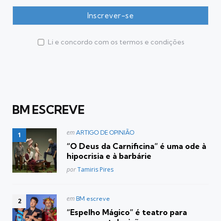
Li e concordo com os termos e condições
BM ESCREVE
Postado
em
ARTIGO DE OPINIÃO
em
“O Deus da Carnificina” é uma ode à
hipocrisia e à barbárie
Posted
por
Tamiris Pires
Postado
em
BM escreve
em
“Espelho Mágico” é teatro para