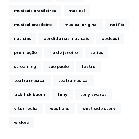
musicais brasileiros
musical
musical brasileiro
musical original
netflix
noticias
perdido nos musicais
podcast
premiação
rio de janeiro
series
streaming
são paulo
teatro
teatro musical
teatromusical
tick tick boom
tony
tony awards
vitor rocha
west end
west side story
wicked