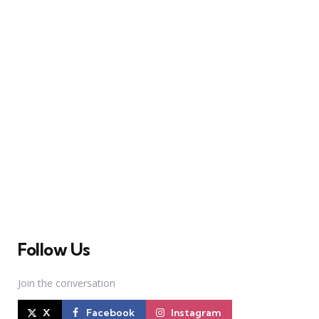
A Broadway Meme (BM) é uma das maiores páginas
sobre Teatro Musical no Brasil. Desde julho de 2010
criamos nosso espaço como uma página de humor, com
memes relacionados à Broadway e à cena brasileira de
Teatro Musical
Follow Us
Join the conversation
X
Facebook
Instagram