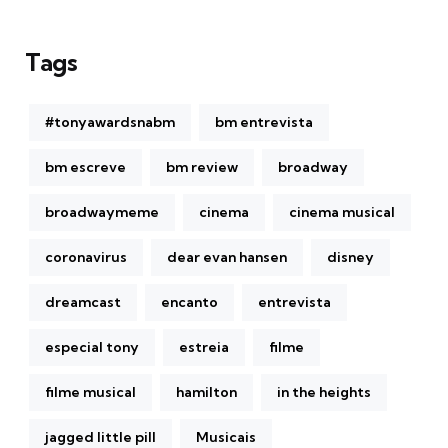
Tags
#tonyawardsnabm
bm entrevista
bm escreve
bm review
broadway
broadwaymeme
cinema
cinema musical
coronavirus
dear evan hansen
disney
dreamcast
encanto
entrevista
especial tony
estreia
filme
filme musical
hamilton
in the heights
jagged little pill
Musicais