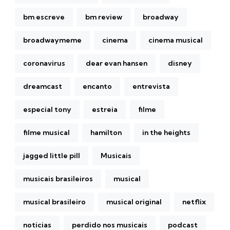
bm escreve
bm review
broadway
broadwaymeme
cinema
cinema musical
coronavirus
dear evan hansen
disney
dreamcast
encanto
entrevista
especial tony
estreia
filme
filme musical
hamilton
in the heights
jagged little pill
Musicais
musicais brasileiros
musical
musical brasileiro
musical original
netflix
noticias
perdido nos musicais
podcast