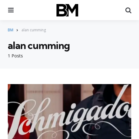
Menu
Pr
BM
alan cumming
alan cumming
1 Posts