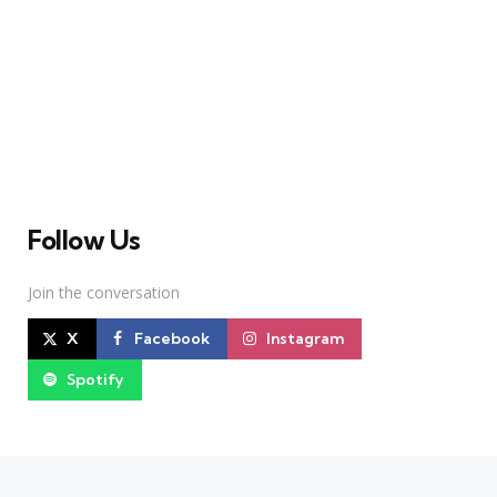
A Broadway Meme (BM) é uma das maiores páginas
sobre Teatro Musical no Brasil. Desde julho de 2010
criamos nosso espaço como uma página de humor, com
memes relacionados à Broadway e à cena brasileira de
Teatro Musical
Follow Us
Join the conversation
X
Facebook
Instagram
Spotify