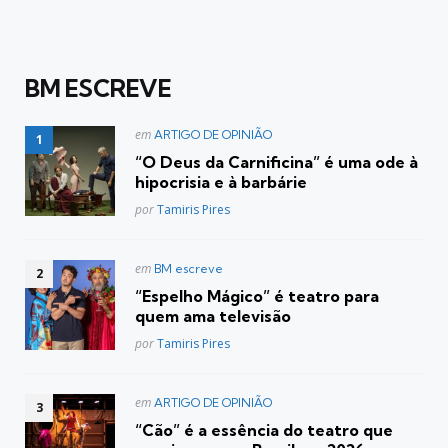
BM ESCREVE
Postado
em
ARTIGO DE OPINIÃO
em
“O Deus da Carnificina” é uma ode à
hipocrisia e à barbárie
Posted
por
Tamiris Pires
Postado
em
BM escreve
em
“Espelho Mágico” é teatro para
quem ama televisão
Posted
por
Tamiris Pires
Postado
em
ARTIGO DE OPINIÃO
em
“Cão” é a essência do teatro que