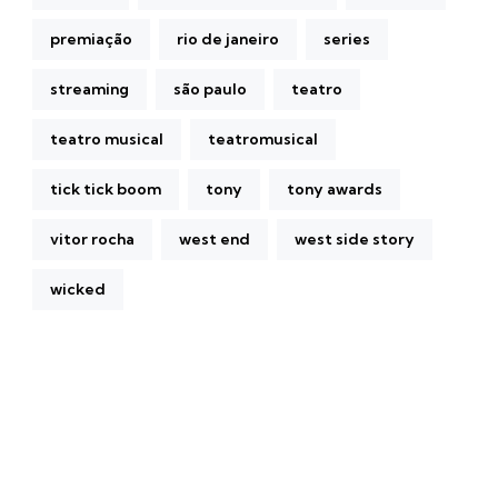
premiação
rio de janeiro
series
streaming
são paulo
teatro
teatro musical
teatromusical
tick tick boom
tony
tony awards
vitor rocha
west end
west side story
wicked