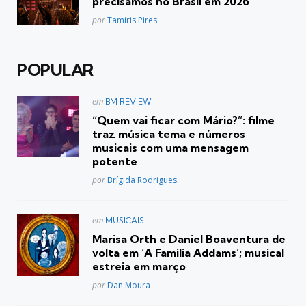
precisamos no Brasil em 2026
Posted
por
Tamiris Pires
POPULAR
Postado
em
BM REVIEW
em
“Quem vai ficar com Mário?”: filme
traz música tema e números
musicais com uma mensagem
potente
Posted
por
Brígida Rodrigues
Postado
em
MUSICAIS
em
Marisa Orth e Daniel Boaventura de
volta em ‘A Familia Addams’; musical
estreia em março
Posted
por
Dan Moura