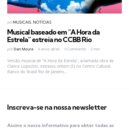
Categorias
Postado
em
MUSICAIS
NOTÍCIAS
em
Musical baseado em “A Hora da
Estrela” estreia no CCBB Rio
Postado
por
Dan Moura
6 anos atrás
0 Comments
2 min
por
Versão musical de “A Hora da Estrela”, aclamada obra de
Clarice Lispector, estreiou ontem (5) no Centro Cultural
Banco do Brasil Rio de Janeiro....
Inscreva-se na nossa newsletter
Assine o nosso informativo para obter todas as