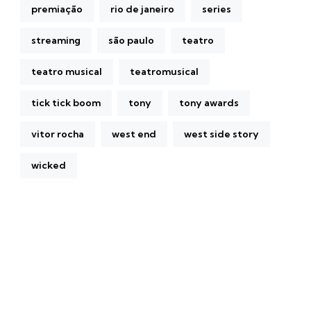
premiação
rio de janeiro
series
streaming
são paulo
teatro
teatro musical
teatromusical
tick tick boom
tony
tony awards
vitor rocha
west end
west side story
wicked