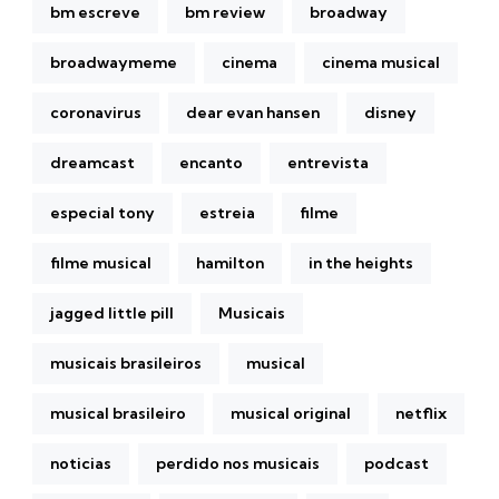
bm escreve
bm review
broadway
broadwaymeme
cinema
cinema musical
coronavirus
dear evan hansen
disney
dreamcast
encanto
entrevista
especial tony
estreia
filme
filme musical
hamilton
in the heights
jagged little pill
Musicais
musicais brasileiros
musical
musical brasileiro
musical original
netflix
noticias
perdido nos musicais
podcast