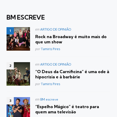
BM ESCREVE
Postado
em
ARTIGO DE OPINIÃO
em
Rock na Broadway é muito mais do
que um show
Posted
por
Tamiris Pires
Postado
em
ARTIGO DE OPINIÃO
em
“O Deus da Carnificina” é uma ode à
hipocrisia e à barbárie
Posted
por
Tamiris Pires
Postado
em
BM escreve
em
“Espelho Mágico” é teatro para
quem ama televisão