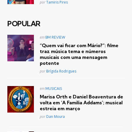
Posted
por
Tamiris Pires
POPULAR
Postado
em
BM REVIEW
em
“Quem vai ficar com Mário?”: filme
traz música tema e números
musicais com uma mensagem
potente
Posted
por
Brígida Rodrigues
Postado
em
MUSICAIS
em
Marisa Orth e Daniel Boaventura de
volta em ‘A Familia Addams’; musical
estreia em março
Posted
por
Dan Moura