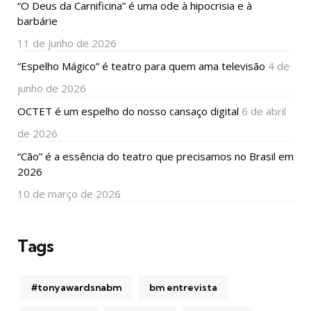
“O Deus da Carnificina” é uma ode à hipocrisia e à
barbárie
11 de junho de 2026
“Espelho Mágico” é teatro para quem ama televisão
4 de
junho de 2026
OCTET é um espelho do nosso cansaço digital
6 de abril
de 2026
“Cão” é a essência do teatro que precisamos no Brasil em
2026
10 de março de 2026
Tags
#tonyawardsnabm
bm entrevista