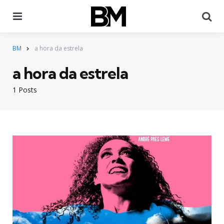
Menu
Pr
BM
a hora da estrela
a hora da estrela
1 Posts