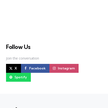
A Broadway Meme (BM) é uma das maiores páginas
sobre Teatro Musical no Brasil. Desde julho de 2010
criamos nosso espaço como uma página de humor, com
memes relacionados à Broadway e à cena brasileira de
Teatro Musical
Follow Us
Join the conversation
X
Facebook
Instagram
Spotify