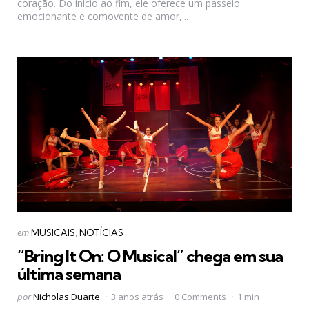
coração. Do início ao fim, ele oferece um passeio
emocionante e comovente de amor,...
Categorias
Postado
em
MUSICAIS
NOTÍCIAS
em
“Bring It On: O Musical” chega em sua
última semana
Postado
por
Nicholas Duarte
3 anos atrás
0 Comments
1 min
por