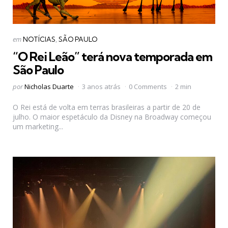
Categorias
Postado
em
NOTÍCIAS
SÃO PAULO
em
“O Rei Leão” terá nova temporada em
São Paulo
Postado
por
Nicholas Duarte
3 anos atrás
0 Comments
2 min
por
O Rei está de volta em terras brasileiras a partir de 20 de
julho. O maior espetáculo da Disney na Broadway começou
um marketing...