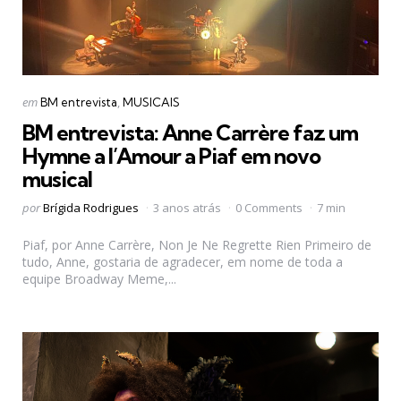
Categorias
Postado
em
BM entrevista
MUSICAIS
em
BM entrevista: Anne Carrère faz um
Hymne a l’Amour a Piaf em novo
musical
Postado
por
Brígida Rodrigues
3 anos atrás
0 Comments
7 min
por
Piaf, por Anne Carrère, Non Je Ne Regrette Rien Primeiro de
tudo, Anne, gostaria de agradecer, em nome de toda a
equipe Broadway Meme,...