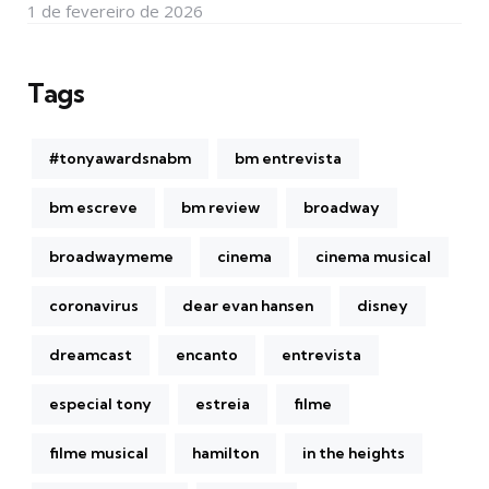
1 de fevereiro de 2026
Tags
#tonyawardsnabm
bm entrevista
bm escreve
bm review
broadway
broadwaymeme
cinema
cinema musical
coronavirus
dear evan hansen
disney
dreamcast
encanto
entrevista
especial tony
estreia
filme
filme musical
hamilton
in the heights