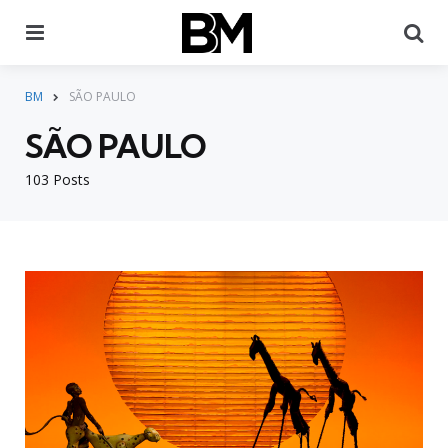
Menu
Pr
BM
SÃO PAULO
SÃO PAULO
103 Posts