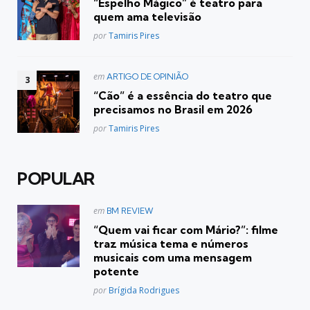
“Espelho Mágico” é teatro para
quem ama televisão
Posted
por
Tamiris Pires
Postado
em
ARTIGO DE OPINIÃO
em
“Cão” é a essência do teatro que
precisamos no Brasil em 2026
Posted
por
Tamiris Pires
POPULAR
Postado
em
BM REVIEW
em
“Quem vai ficar com Mário?”: filme
traz música tema e números
musicais com uma mensagem
potente
Posted
por
Brígida Rodrigues