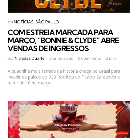
Categorias
Postado
em
NOTÍCIAS
SÃO PAULO
em
COM ESTREIA MARCADA PARA
MARÇO, “BONNIE & CLYDE” ABRE
VENDAS DE INGRESSOS
Postado
por
Nicholas Duarte
3 anos atrás
0 Comments
2 min
por
A quadrilha mais temida da história chega no Brasil para
invadir os palcos do 033 Rooftop do Teatro Santander a
partir de 10 de março...