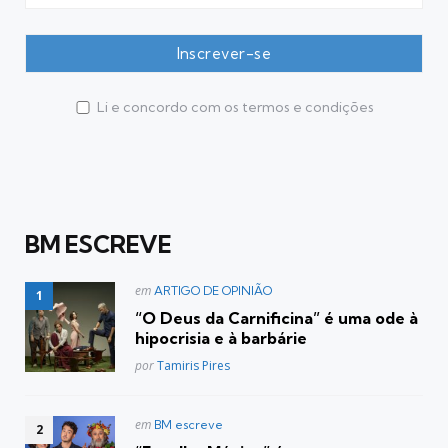
Li e concordo com os termos e condições
BM ESCREVE
Postado
em
ARTIGO DE OPINIÃO
em
“O Deus da Carnificina” é uma ode à
hipocrisia e à barbárie
Posted
por
Tamiris Pires
Postado
em
BM escreve
em