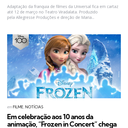
Adaptação da franquia de filmes da Universal fica em cartaz
até 12 de março no Teatro Viradalata. Produzido
pela Allegresse Produções e direção de Maria...
Categorias
Postado
em
FILME
NOTÍCIAS
em
Em celebração aos 10 anos da
animação, “Frozen in Concert” chega