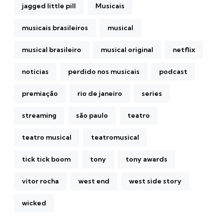
jagged little pill
Musicais
musicais brasileiros
musical
musical brasileiro
musical original
netflix
noticias
perdido nos musicais
podcast
premiação
rio de janeiro
series
streaming
são paulo
teatro
teatro musical
teatromusical
tick tick boom
tony
tony awards
vitor rocha
west end
west side story
wicked