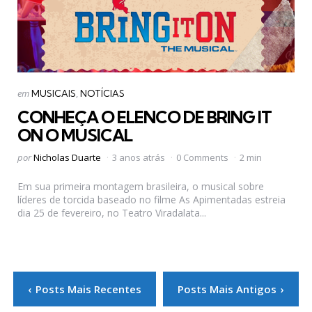
Categorias
Postado
em
MUSICAIS
NOTÍCIAS
em
CONHEÇA O ELENCO DE BRING IT
ON O MUSICAL
Postado
por
Nicholas Duarte
3 anos atrás
0 Comments
2 min
por
Em sua primeira montagem brasileira, o musical sobre
líderes de torcida baseado no filme As Apimentadas estreia
dia 25 de fevereiro, no Teatro Viradalata...
Paginação
Posts Mais Recentes
Posts Mais Antigos
de