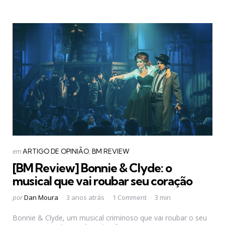
Categorias
Postado
em
ARTIGO DE OPINIÃO
BM REVIEW
em
[BM Review] Bonnie & Clyde: o
musical que vai roubar seu coração
Postado
por
Dan Moura
3 anos atrás
1 Comment
3 min
por
Bonnie & Clyde, um musical criminoso que vai roubar o seu