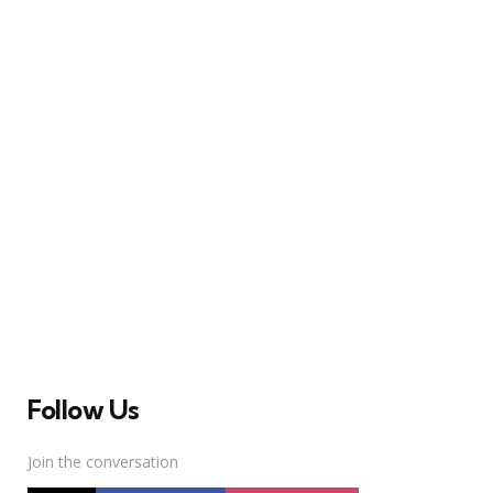
A Broadway Meme (BM) é uma das maiores páginas
sobre Teatro Musical no Brasil. Desde julho de 2010
criamos nosso espaço como uma página de humor, com
memes relacionados à Broadway e à cena brasileira de
Teatro Musical
Follow Us
Join the conversation