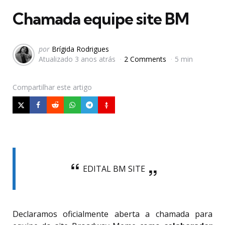
Chamada equipe site BM
Postado
por
Brígida Rodrigues
Atualizado
3 anos atrás
2 Comments
5 min
por
Compartilhar
este artigo
EDITAL BM SITE
Declaramos oficialmente aberta a chamada para