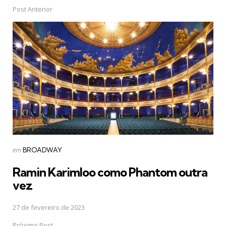
Post Anterior
Post
navigation
Postado
em
BROADWAY
em
Ramin Karimloo como Phantom outra
vez
27 de fevereiro de 2023
Próximo Post