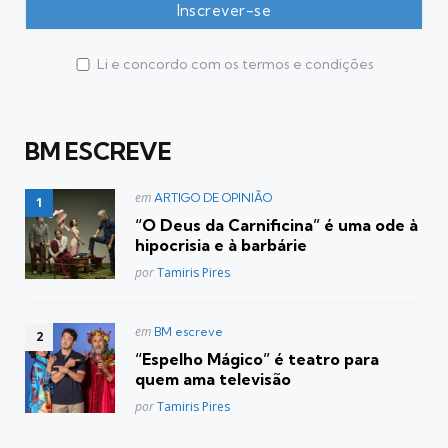
Li e concordo com os termos e condições
BM ESCREVE
Postado
em
ARTIGO DE OPINIÃO
em
“O Deus da Carnificina” é uma ode à
hipocrisia e à barbárie
Posted
por
Tamiris Pires
Postado
em
BM escreve
em
“Espelho Mágico” é teatro para
quem ama televisão
Posted
por
Tamiris Pires