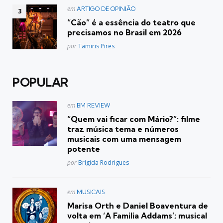
Postado
em
ARTIGO DE OPINIÃO
em
“Cão” é a essência do teatro que
precisamos no Brasil em 2026
Posted
por
Tamiris Pires
POPULAR
Postado
em
BM REVIEW
em
“Quem vai ficar com Mário?”: filme
traz música tema e números
musicais com uma mensagem
potente
Posted
por
Brígida Rodrigues
Postado
em
MUSICAIS
em
Marisa Orth e Daniel Boaventura de
volta em ‘A Familia Addams’; musical