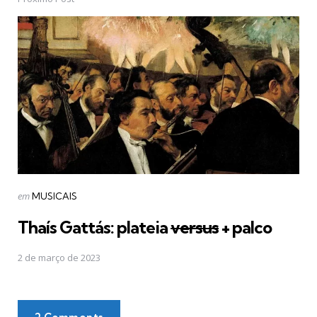
Postado
em
MUSICAIS
em
Thaís Gattás: plateia
versus
+ palco
2 de março de 2023