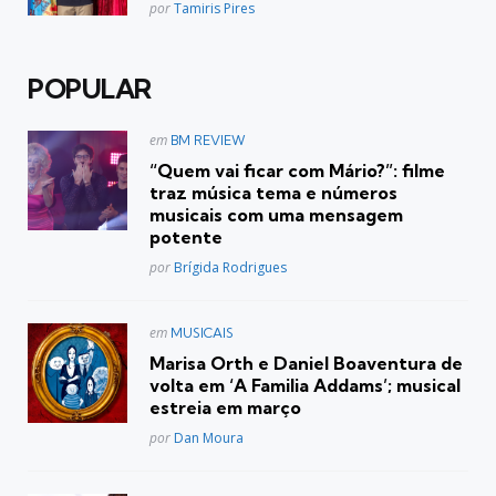
Posted
por
Tamiris Pires
POPULAR
Postado
em
BM REVIEW
em
“Quem vai ficar com Mário?”: filme
traz música tema e números
musicais com uma mensagem
potente
Posted
por
Brígida Rodrigues
Postado
em
MUSICAIS
em
Marisa Orth e Daniel Boaventura de
volta em ‘A Familia Addams’; musical
estreia em março
Posted
por
Dan Moura