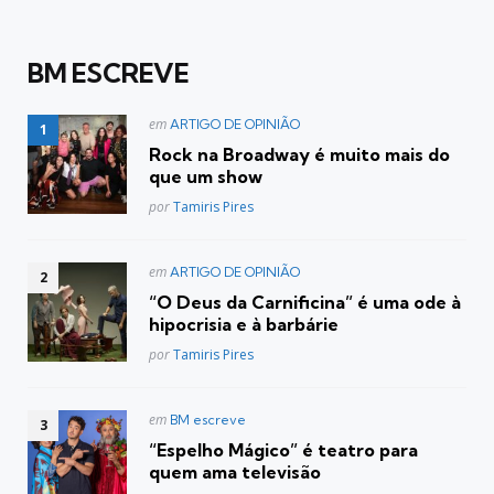
BM ESCREVE
Postado
em
ARTIGO DE OPINIÃO
em
Rock na Broadway é muito mais do
que um show
Posted
por
Tamiris Pires
Postado
em
ARTIGO DE OPINIÃO
em
“O Deus da Carnificina” é uma ode à
hipocrisia e à barbárie
Posted
por
Tamiris Pires
Postado
em
BM escreve
em
“Espelho Mágico” é teatro para
quem ama televisão