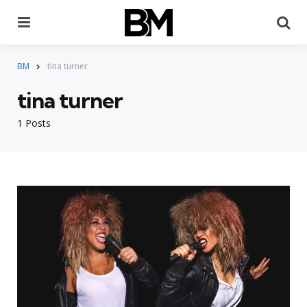
Menu
Pr
BM
tina turner
tina turner
1 Posts