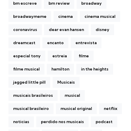
bm escreve
bm review
broadway
broadwaymeme
cinema
cinema musical
coronavirus
dear evan hansen
disney
dreamcast
encanto
entrevista
especial tony
estreia
filme
filme musical
hamilton
in the heights
jagged little pill
Musicais
musicais brasileiros
musical
musical brasileiro
musical original
netflix
noticias
perdido nos musicais
podcast