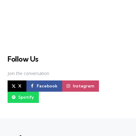
A Broadway Meme (BM) é uma das maiores páginas
sobre Teatro Musical no Brasil. Desde julho de 2010
criamos nosso espaço como uma página de humor, com
memes relacionados à Broadway e à cena brasileira de
Teatro Musical
Follow Us
Join the conversation
X
Facebook
Instagram
Spotify