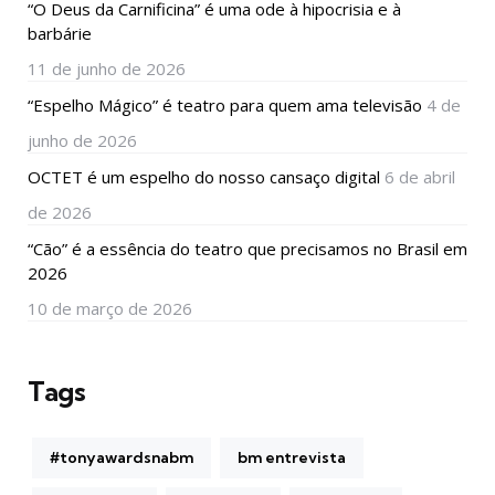
“O Deus da Carnificina” é uma ode à hipocrisia e à
barbárie
11 de junho de 2026
“Espelho Mágico” é teatro para quem ama televisão
4 de
junho de 2026
OCTET é um espelho do nosso cansaço digital
6 de abril
de 2026
“Cão” é a essência do teatro que precisamos no Brasil em
2026
10 de março de 2026
Tags
#tonyawardsnabm
bm entrevista