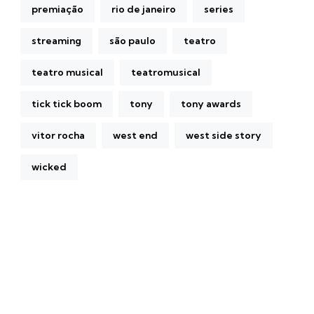
premiação
rio de janeiro
series
streaming
são paulo
teatro
teatro musical
teatromusical
tick tick boom
tony
tony awards
vitor rocha
west end
west side story
wicked