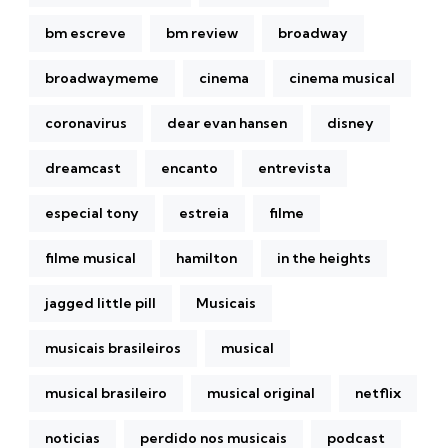
bm escreve
bm review
broadway
broadwaymeme
cinema
cinema musical
coronavirus
dear evan hansen
disney
dreamcast
encanto
entrevista
especial tony
estreia
filme
filme musical
hamilton
in the heights
jagged little pill
Musicais
musicais brasileiros
musical
musical brasileiro
musical original
netflix
noticias
perdido nos musicais
podcast