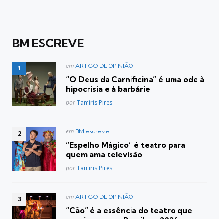
BM ESCREVE
Postado
em
ARTIGO DE OPINIÃO
em
“O Deus da Carnificina” é uma ode à
hipocrisia e à barbárie
Posted
por
Tamiris Pires
Postado
em
BM escreve
em
“Espelho Mágico” é teatro para
quem ama televisão
Posted
por
Tamiris Pires
Postado
em
ARTIGO DE OPINIÃO
em
“Cão” é a essência do teatro que