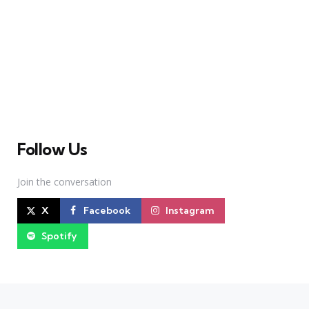
A Broadway Meme (BM) é uma das maiores páginas
sobre Teatro Musical no Brasil. Desde julho de 2010
criamos nosso espaço como uma página de humor, com
memes relacionados à Broadway e à cena brasileira de
Teatro Musical
Follow Us
Join the conversation
X
Facebook
Instagram
Spotify