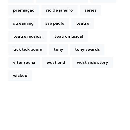
premiação
rio de janeiro
series
streaming
são paulo
teatro
teatro musical
teatromusical
tick tick boom
tony
tony awards
vitor rocha
west end
west side story
wicked