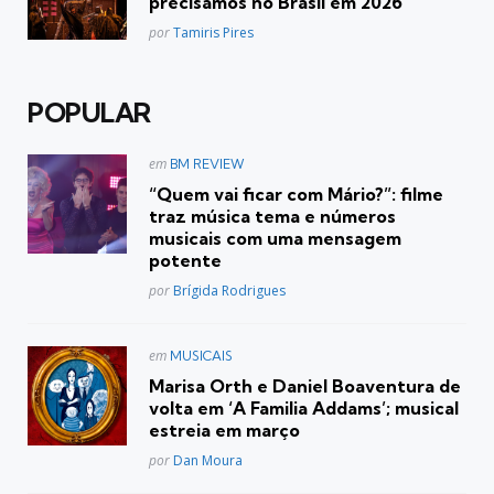
precisamos no Brasil em 2026
Posted
por
Tamiris Pires
POPULAR
Postado
em
BM REVIEW
em
“Quem vai ficar com Mário?”: filme
traz música tema e números
musicais com uma mensagem
potente
Posted
por
Brígida Rodrigues
Postado
em
MUSICAIS
em
Marisa Orth e Daniel Boaventura de
volta em ‘A Familia Addams’; musical
estreia em março
Posted
por
Dan Moura