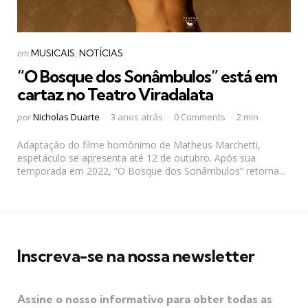
Categorias
Postado
em
MUSICAIS
NOTÍCIAS
em
“O Bosque dos Sonâmbulos” está em
cartaz no Teatro Viradalata
Postado
por
Nicholas Duarte
3 anos atrás
0 Comments
2 min
por
Adaptação do filme homônimo de Matheus Marchetti,
espetáculo se apresenta até 12 de outubro. Após sua
temporada em 2022, “O Bosque dos Sonâmbulos” retorna...
Inscreva-se na nossa newsletter
Assine o nosso informativo para obter todas as