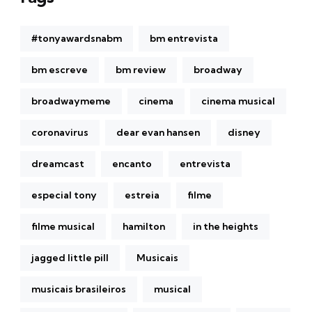
#tonyawardsnabm
bm entrevista
bm escreve
bm review
broadway
broadwaymeme
cinema
cinema musical
coronavirus
dear evan hansen
disney
dreamcast
encanto
entrevista
especial tony
estreia
filme
filme musical
hamilton
in the heights
jagged little pill
Musicais
musicais brasileiros
musical