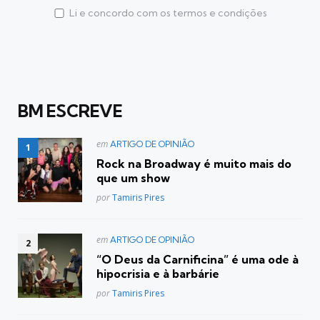
Li e concordo com os termos e condições
BM ESCREVE
Postado
em
ARTIGO DE OPINIÃO
em
Rock na Broadway é muito mais do
que um show
Posted
por
Tamiris Pires
Postado
em
ARTIGO DE OPINIÃO
em
“O Deus da Carnificina” é uma ode à
hipocrisia e à barbárie
Posted
por
Tamiris Pires