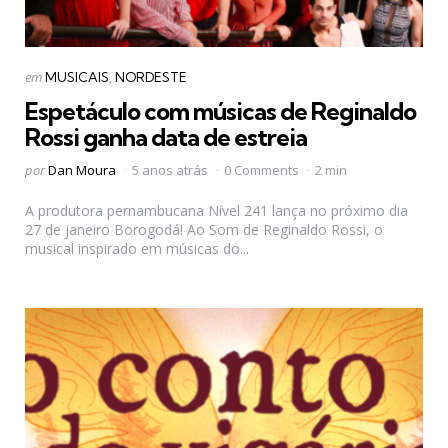
Categorias
Postado
em
MUSICAIS
NORDESTE
em
Espetáculo com músicas de Reginaldo
Rossi ganha data de estreia
Postado
por
Dan Moura
5 anos atrás
0 Comments
2 min
por
A produtora pernambucana Nível 241 lança no próximo dia
27 de janeiro Borogodá! Ao Som de Reginaldo Rossi, o
musical inspirado em músicas do...