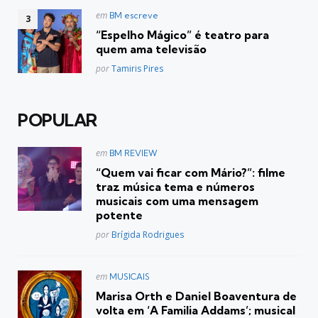
Postado
em
BM escreve
em
“Espelho Mágico” é teatro para
quem ama televisão
Posted
por
Tamiris Pires
POPULAR
Postado
em
BM REVIEW
em
“Quem vai ficar com Mário?”: filme
traz música tema e números
musicais com uma mensagem
potente
Posted
por
Brígida Rodrigues
Postado
em
MUSICAIS
em
Marisa Orth e Daniel Boaventura de
volta em ‘A Familia Addams’; musical