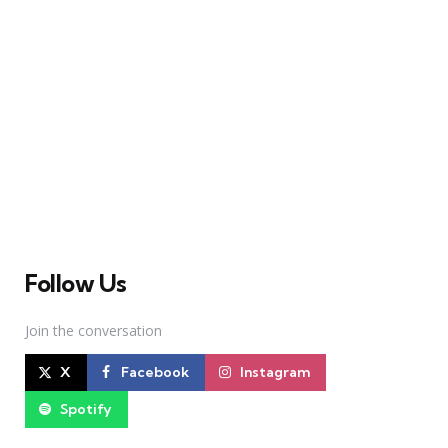
A Broadway Meme (BM) é uma das maiores páginas
sobre Teatro Musical no Brasil. Desde julho de 2010
criamos nosso espaço como uma página de humor, com
memes relacionados à Broadway e à cena brasileira de
Teatro Musical
Follow Us
Join the conversation
X
Facebook
Instagram
Spotify