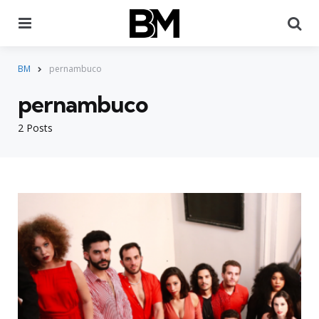
Menu
Pr
BM
pernambuco
pernambuco
2 Posts