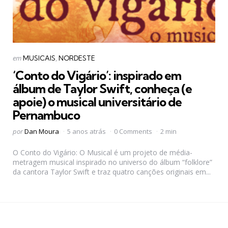
Categorias
Postado
em
MUSICAIS
NORDESTE
em
‘Conto do Vigário’: inspirado em
álbum de Taylor Swift, conheça (e
apoie) o musical universitário de
Pernambuco
Postado
por
Dan Moura
5 anos atrás
0 Comments
2 min
por
O Conto do Vigário: O Musical é um projeto de média-
metragem musical inspirado no universo do álbum “folklore”
da cantora Taylor Swift e traz quatro canções originais em...