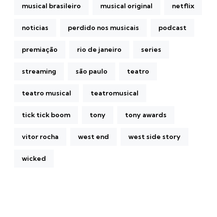
musical brasileiro
musical original
netflix
noticias
perdido nos musicais
podcast
premiação
rio de janeiro
series
streaming
são paulo
teatro
teatro musical
teatromusical
tick tick boom
tony
tony awards
vitor rocha
west end
west side story
wicked