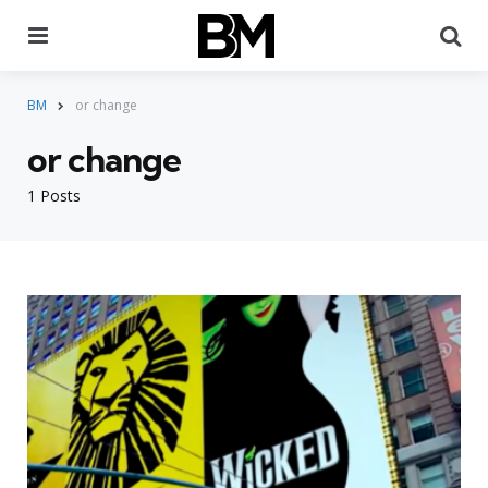
Menu
Pr
BM
or change
or change
1 Posts