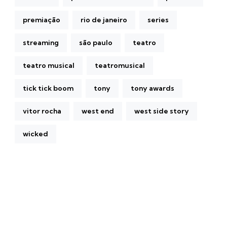
premiação
rio de janeiro
series
streaming
são paulo
teatro
teatro musical
teatromusical
tick tick boom
tony
tony awards
vitor rocha
west end
west side story
wicked