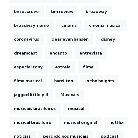
bm escreve
bm review
broadway
broadwaymeme
cinema
cinema musical
coronavirus
dear evan hansen
disney
dreamcast
encanto
entrevista
especial tony
estreia
filme
filme musical
hamilton
in the heights
jagged little pill
Musicais
musicais brasileiros
musical
musical brasileiro
musical original
netflix
noticias
perdido nos musicais
podcast