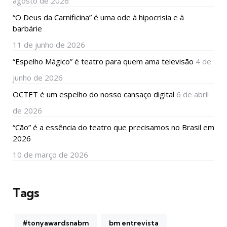
agosto de 2026
“O Deus da Carnificina” é uma ode à hipocrisia e à
barbárie
11 de junho de 2026
“Espelho Mágico” é teatro para quem ama televisão
4 de
junho de 2026
OCTET é um espelho do nosso cansaço digital
6 de abril
de 2026
“Cão” é a essência do teatro que precisamos no Brasil em
2026
10 de março de 2026
Tags
#tonyawardsnabm
bm entrevista