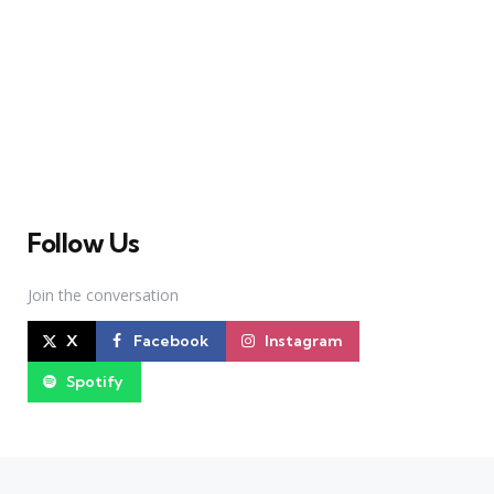
A Broadway Meme (BM) é uma das maiores páginas
sobre Teatro Musical no Brasil. Desde julho de 2010
criamos nosso espaço como uma página de humor, com
memes relacionados à Broadway e à cena brasileira de
Teatro Musical
Follow Us
Join the conversation
X
Facebook
Instagram
Spotify