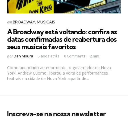
Categorias
Postado
em
BROADWAY
MUSICAIS
em
A Broadway está voltando: confira as
datas confirmadas de reabertura dos
seus musicais favoritos
Postado
por
Dan Moura
5 anos atrás
0 Comments
2 min
por
Como anunciado anteriormente, o governador de Nova
York, Andrew Cuomo, liberou a volta de performances
teatrais na cidade de Nova York a partir de...
Inscreva-se na nossa newsletter