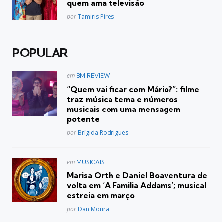
quem ama televisão
Posted
por
Tamiris Pires
POPULAR
Postado
em
BM REVIEW
em
“Quem vai ficar com Mário?”: filme
traz música tema e números
musicais com uma mensagem
potente
Posted
por
Brígida Rodrigues
Postado
em
MUSICAIS
em
Marisa Orth e Daniel Boaventura de
volta em ‘A Familia Addams’; musical
estreia em março
Posted
por
Dan Moura