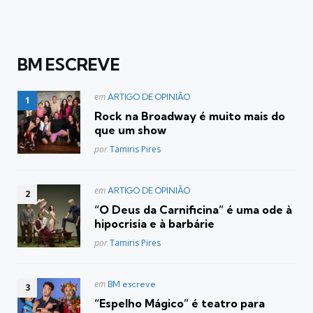
BM ESCREVE
Postado
em
ARTIGO DE OPINIÃO
em
Rock na Broadway é muito mais do
que um show
Posted
por
Tamiris Pires
Postado
em
ARTIGO DE OPINIÃO
em
“O Deus da Carnificina” é uma ode à
hipocrisia e à barbárie
Posted
por
Tamiris Pires
Postado
em
BM escreve
em
“Espelho Mágico” é teatro para