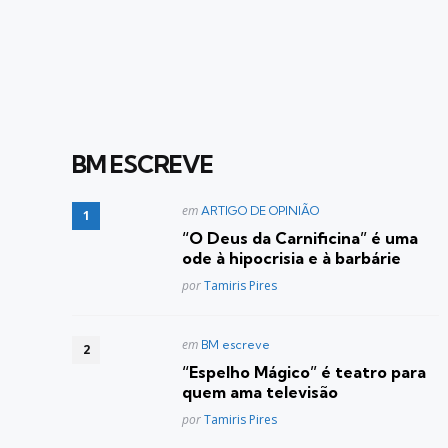
BM ESCREVE
Postado
em
ARTIGO DE OPINIÃO
em
“O Deus da Carnificina” é uma
ode à hipocrisia e à barbárie
Posted
por
Tamiris Pires
Postado
em
BM escreve
em
“Espelho Mágico” é teatro para
quem ama televisão
Posted
por
Tamiris Pires