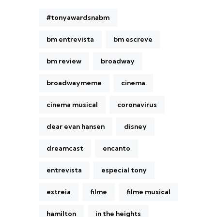
#tonyawardsnabm
bm entrevista
bm escreve
bm review
broadway
broadwaymeme
cinema
cinema musical
coronavirus
dear evan hansen
disney
dreamcast
encanto
entrevista
especial tony
estreia
filme
filme musical
hamilton
in the heights