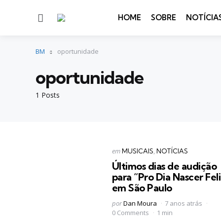
Menu
HOME
SOBRE
NOTÍCIA
BM
oportunidade
oportunidade
1 Posts
Categorias
Postado
em
MUSICAIS
NOTÍCIAS
em
Últimos dias de audição
para “Pro Dia Nascer Fel
em São Paulo
Postado
por
Dan Moura
7 anos atrás
por
0 Comments
1 min