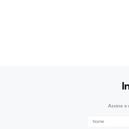
I
Assine o 