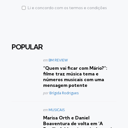
Li e concordo com os termos e condições
POPULAR
Postado
em
BM REVIEW
em
“Quem vai ficar com Mário?”:
filme traz música tema e
números musicais com uma
mensagem potente
Posted
por
Brígida Rodrigues
Postado
em
MUSICAIS
em
Marisa Orth e Daniel
Boaventura de volta em ‘A