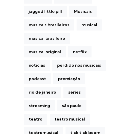
jagged little pill
Musicais
musicais brasileiros
musical
musical brasileiro
musical original
netflix
noticias
perdido nos musicais
podcast
premiação
rio de janeiro
series
streaming
são paulo
teatro
teatro musical
teatromusical
tick tick boom