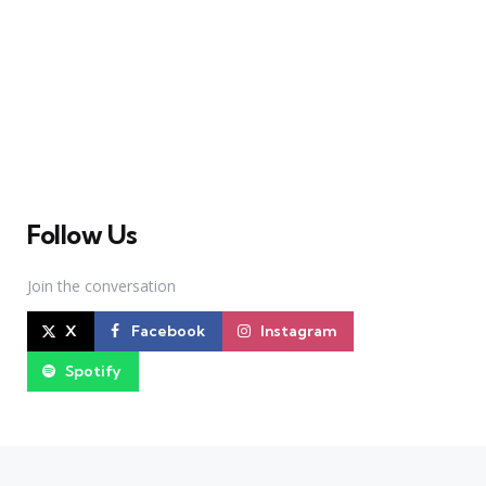
A Broadway Meme (BM) é uma das maiores páginas
sobre Teatro Musical no Brasil. Desde julho de 2010
criamos nosso espaço como uma página de humor, com
memes relacionados à Broadway e à cena brasileira de
Teatro Musical
Follow Us
Join the conversation
X
Facebook
Instagram
Spotify