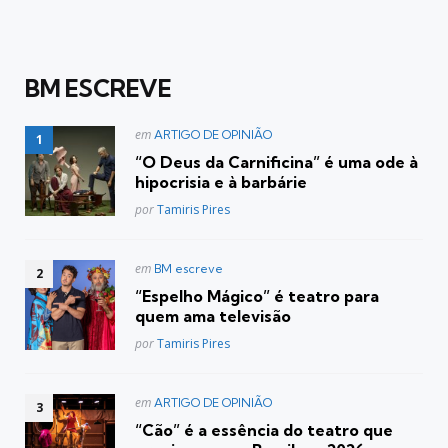
BM ESCREVE
Postado
em
ARTIGO DE OPINIÃO
em
“O Deus da Carnificina” é uma ode à
hipocrisia e à barbárie
Posted
por
Tamiris Pires
Postado
em
BM escreve
em
“Espelho Mágico” é teatro para
quem ama televisão
Posted
por
Tamiris Pires
Postado
em
ARTIGO DE OPINIÃO
em
“Cão” é a essência do teatro que