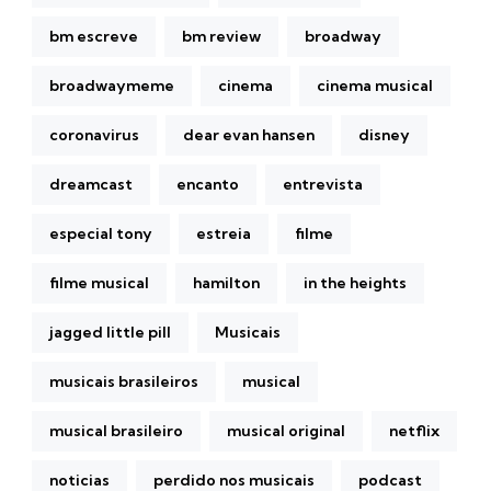
bm escreve
bm review
broadway
broadwaymeme
cinema
cinema musical
coronavirus
dear evan hansen
disney
dreamcast
encanto
entrevista
especial tony
estreia
filme
filme musical
hamilton
in the heights
jagged little pill
Musicais
musicais brasileiros
musical
musical brasileiro
musical original
netflix
noticias
perdido nos musicais
podcast