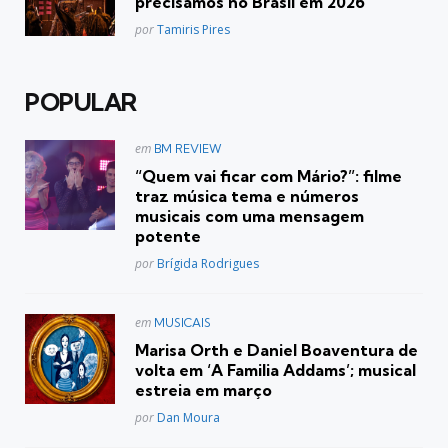
precisamos no Brasil em 2026
Posted
por
Tamiris Pires
POPULAR
Postado
em
BM REVIEW
em
“Quem vai ficar com Mário?”: filme
traz música tema e números
musicais com uma mensagem
potente
Posted
por
Brígida Rodrigues
Postado
em
MUSICAIS
em
Marisa Orth e Daniel Boaventura de
volta em ‘A Familia Addams’; musical
estreia em março
Posted
por
Dan Moura