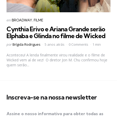
Categorias
Postado
em
BROADWAY
FILME
em
Cynthia Erivo e Ariana Grande serão
Elphaba e Glinda no filme de Wicked
Postado
por
Brígida Rodrigues
5 anos atrás
0 Comments
1 min
por
Aconteceu! A lenda finalmente virou realidade e o filme de
Wicked vem aí de vez! O diretor Jon M. Chu confirmou hoje
quem serão...
Inscreva-se na nossa newsletter
Assine o nosso informativo para obter todas as