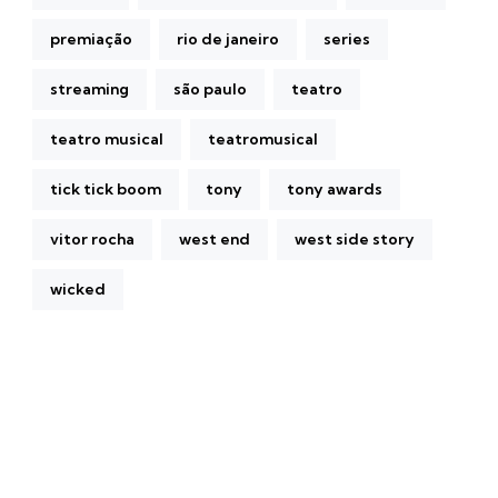
premiação
rio de janeiro
series
streaming
são paulo
teatro
teatro musical
teatromusical
tick tick boom
tony
tony awards
vitor rocha
west end
west side story
wicked