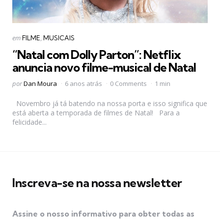
Categorias
Postado
em
FILME
MUSICAIS
em
“Natal com Dolly Parton”: Netflix
anuncia novo filme-musical de Natal
Postado
por
Dan Moura
6 anos atrás
0 Comments
1 min
por
Novembro já tá batendo na nossa porta e isso significa que
está aberta a temporada de filmes de Natal! Para a
felicidade...
Inscreva-se na nossa newsletter
Assine o nosso informativo para obter todas as