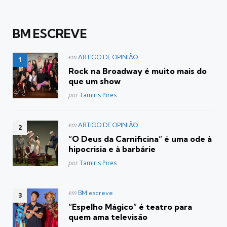
BM ESCREVE
Postado
em
ARTIGO DE OPINIÃO
em
Rock na Broadway é muito mais do
que um show
Posted
por
Tamiris Pires
Postado
em
ARTIGO DE OPINIÃO
em
“O Deus da Carnificina” é uma ode à
hipocrisia e à barbárie
Posted
por
Tamiris Pires
Postado
em
BM escreve
em
“Espelho Mágico” é teatro para
quem ama televisão