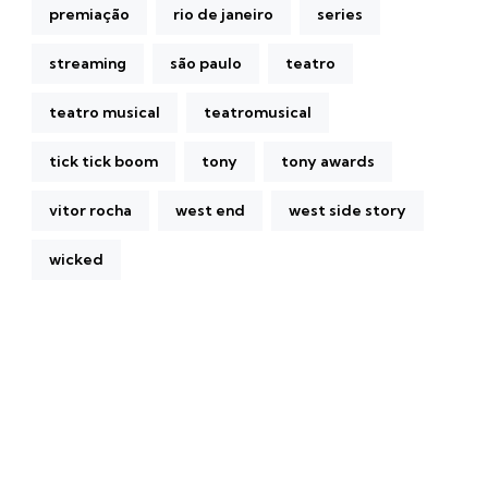
premiação
rio de janeiro
series
streaming
são paulo
teatro
teatro musical
teatromusical
tick tick boom
tony
tony awards
vitor rocha
west end
west side story
wicked