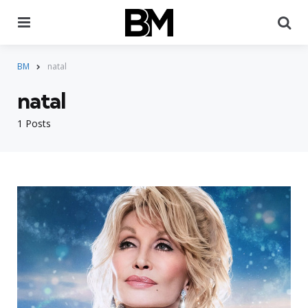
Menu
Pr
BM
natal
natal
1 Posts