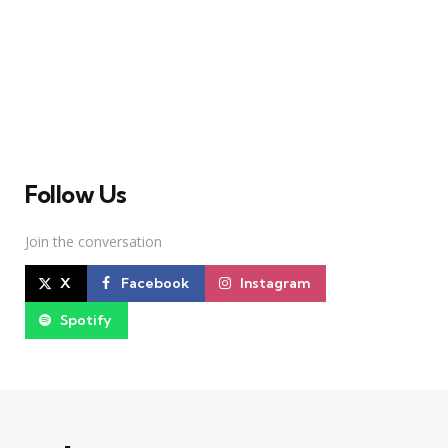
A Broadway Meme (BM) é uma das maiores páginas
sobre Teatro Musical no Brasil. Desde julho de 2010
criamos nosso espaço como uma página de humor, com
memes relacionados à Broadway e à cena brasileira de
Teatro Musical
Follow Us
Join the conversation
X
Facebook
Instagram
Spotify