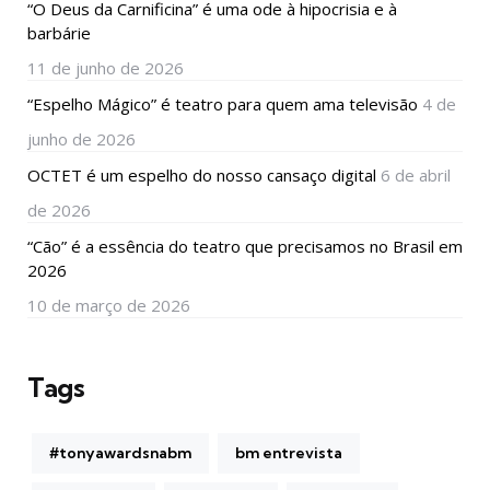
“O Deus da Carnificina” é uma ode à hipocrisia e à
barbárie
11 de junho de 2026
“Espelho Mágico” é teatro para quem ama televisão
4 de
junho de 2026
OCTET é um espelho do nosso cansaço digital
6 de abril
de 2026
“Cão” é a essência do teatro que precisamos no Brasil em
2026
10 de março de 2026
Tags
#tonyawardsnabm
bm entrevista