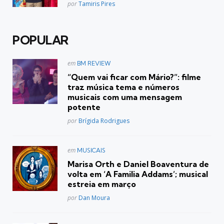
Posted
por
Tamiris Pires
POPULAR
Postado
em
BM REVIEW
em
“Quem vai ficar com Mário?”: filme
traz música tema e números
musicais com uma mensagem
potente
Posted
por
Brígida Rodrigues
Postado
em
MUSICAIS
em
Marisa Orth e Daniel Boaventura de
volta em ‘A Familia Addams’; musical
estreia em março
Posted
por
Dan Moura