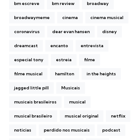
bm escreve
bm review
broadway
broadwaymeme
cinema
cinema musical
coronavirus
dear evan hansen
disney
dreamcast
encanto
entrevista
especial tony
estreia
filme
filme musical
hamilton
in the heights
jagged little pill
Musicais
musicais brasileiros
musical
musical brasileiro
musical original
netflix
noticias
perdido nos musicais
podcast