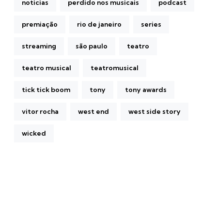
noticias
perdido nos musicais
podcast
premiação
rio de janeiro
series
streaming
são paulo
teatro
teatro musical
teatromusical
tick tick boom
tony
tony awards
vitor rocha
west end
west side story
wicked