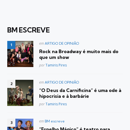
BM ESCREVE
Postado
em
ARTIGO DE OPINIÃO
em
Rock na Broadway é muito mais do
que um show
Posted
por
Tamiris Pires
Postado
em
ARTIGO DE OPINIÃO
em
“O Deus da Carnificina” é uma ode à
hipocrisia e à barbárie
Posted
por
Tamiris Pires
Postado
em
BM escreve
em
“Espelho Mágico” é teatro para