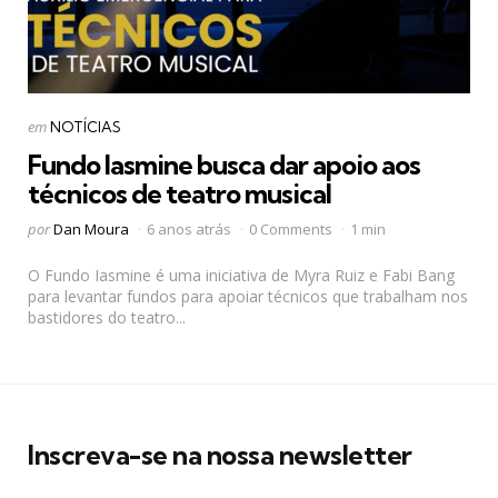
Categorias
Postado
em
NOTÍCIAS
em
Fundo Iasmine busca dar apoio aos
técnicos de teatro musical
Postado
por
Dan Moura
6 anos atrás
0 Comments
1 min
por
O Fundo Iasmine é uma iniciativa de Myra Ruiz e Fabi Bang
para levantar fundos para apoiar técnicos que trabalham nos
bastidores do teatro...
Inscreva-se na nossa newsletter