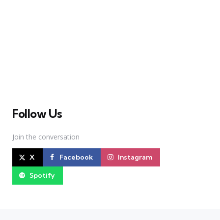
A Broadway Meme (BM) é uma das maiores páginas
sobre Teatro Musical no Brasil. Desde julho de 2010
criamos nosso espaço como uma página de humor, com
memes relacionados à Broadway e à cena brasileira de
Teatro Musical
Follow Us
Join the conversation
X
Facebook
Instagram
Spotify