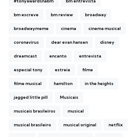
#tonyawardsnabm
bm entrevista
bm escreve
bm review
broadway
broadwaymeme
cinema
cinema musical
coronavirus
dear evan hansen
disney
dreamcast
encanto
entrevista
especial tony
estreia
filme
filme musical
hamilton
in the heights
jagged little pill
Musicais
musicais brasileiros
musical
musical brasileiro
musical original
netflix