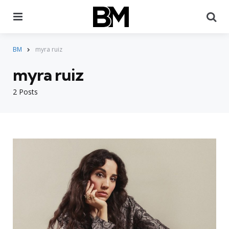
Menu
Pr
BM
myra ruiz
myra ruiz
2 Posts