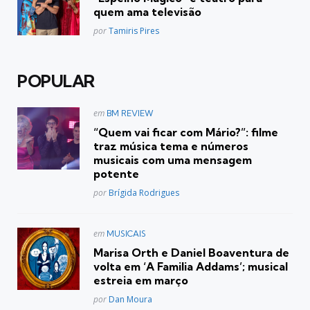
quem ama televisão
Posted
por
Tamiris Pires
POPULAR
Postado
em
BM REVIEW
em
“Quem vai ficar com Mário?”: filme
traz música tema e números
musicais com uma mensagem
potente
Posted
por
Brígida Rodrigues
Postado
em
MUSICAIS
em
Marisa Orth e Daniel Boaventura de
volta em ‘A Familia Addams’; musical
estreia em março
Posted
por
Dan Moura