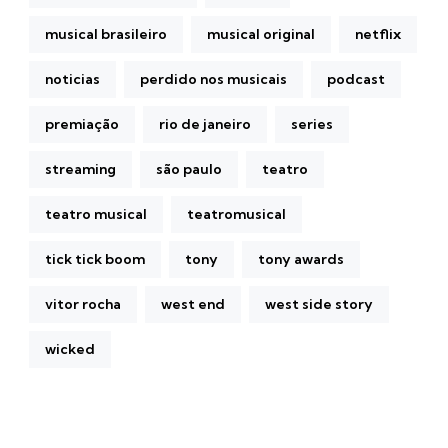
musical brasileiro
musical original
netflix
noticias
perdido nos musicais
podcast
premiação
rio de janeiro
series
streaming
são paulo
teatro
teatro musical
teatromusical
tick tick boom
tony
tony awards
vitor rocha
west end
west side story
wicked