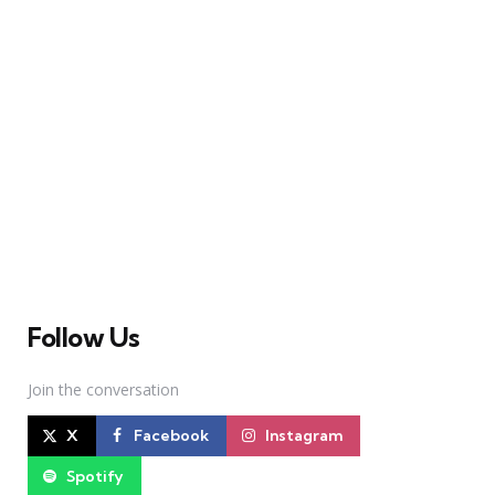
A Broadway Meme (BM) é uma das maiores páginas
sobre Teatro Musical no Brasil. Desde julho de 2010
criamos nosso espaço como uma página de humor, com
memes relacionados à Broadway e à cena brasileira de
Teatro Musical
Follow Us
Join the conversation
X
Facebook
Instagram
Spotify