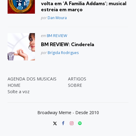
volta em ‘A Familia Addams’; musical
estreia em março
Posted
por
Dan Moura
Postado
em
BM REVIEW
em
BM REVIEW: Cinderela
Posted
por
Brígida Rodrigues
AGENDA DOS MUSICAIS
ARTIGOS
HOME
SOBRE
Solte a voz
Broadway Meme - Desde 2010