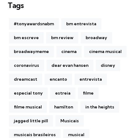
Tags
#tonyawardsnabm
bm entrevista
bm escreve
bm review
broadway
broadwaymeme
cinema
cinema musical
coronavirus
dear evan hansen
disney
dreamcast
encanto
entrevista
especial tony
estreia
filme
filme musical
hamilton
in the heights
jagged little pill
Musicais
musicais brasileiros
musical