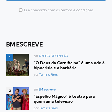
Li e concordo com os termos e condições
BM ESCREVE
Postado
em
ARTIGO DE OPINIÃO
em
“O Deus da Carnificina” é uma ode à
hipocrisia e à barbárie
Posted
por
Tamiris Pires
Postado
em
BM escreve
em
“Espelho Mágico” é teatro para
quem ama televisão
Posted
por
Tamiris Pires