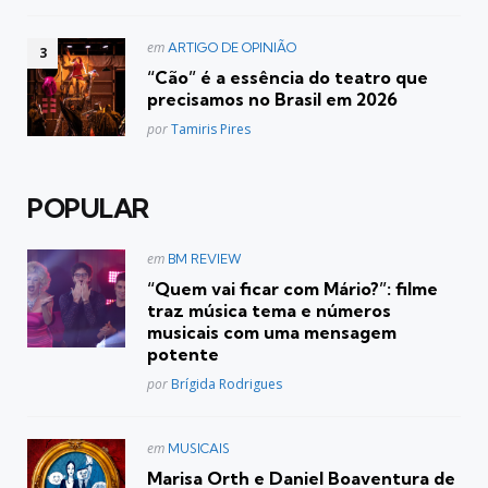
Postado
em
ARTIGO DE OPINIÃO
em
“Cão” é a essência do teatro que
precisamos no Brasil em 2026
Posted
por
Tamiris Pires
POPULAR
Postado
em
BM REVIEW
em
“Quem vai ficar com Mário?”: filme
traz música tema e números
musicais com uma mensagem
potente
Posted
por
Brígida Rodrigues
Postado
em
MUSICAIS
em
Marisa Orth e Daniel Boaventura de