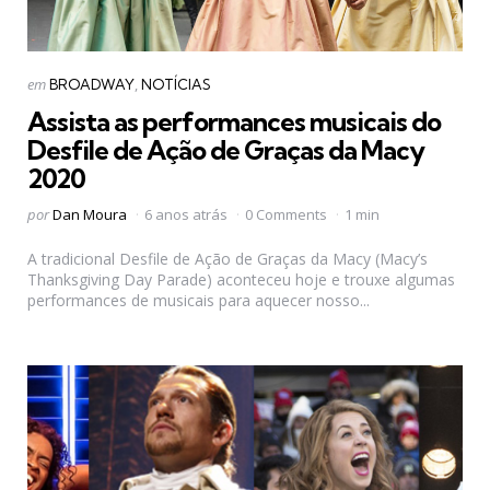
Categorias
Postado
em
BROADWAY
NOTÍCIAS
em
Assista as performances musicais do
Desfile de Ação de Graças da Macy
2020
Postado
por
Dan Moura
6 anos atrás
0 Comments
1 min
por
A tradicional Desfile de Ação de Graças da Macy (Macy’s
Thanksgiving Day Parade) aconteceu hoje e trouxe algumas
performances de musicais para aquecer nosso...