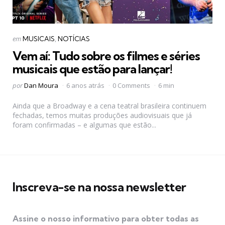
Categorias
Postado
em
MUSICAIS
NOTÍCIAS
em
Vem aí: Tudo sobre os filmes e séries
musicais que estão para lançar!
Postado
por
Dan Moura
6 anos atrás
0 Comments
6 min
por
Ainda que a Broadway e a cena teatral brasileira continuem
fechadas, temos muitas produções audiovisuais que já
foram confirmadas – e algumas que estão...
Inscreva-se na nossa newsletter
Assine o nosso informativo para obter todas as