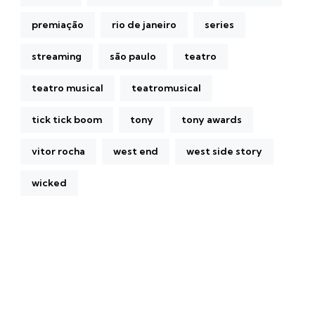
premiação
rio de janeiro
series
streaming
são paulo
teatro
teatro musical
teatromusical
tick tick boom
tony
tony awards
vitor rocha
west end
west side story
wicked