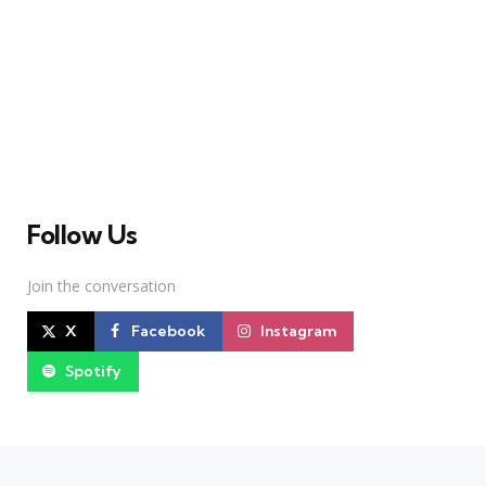
A Broadway Meme (BM) é uma das maiores páginas
sobre Teatro Musical no Brasil. Desde julho de 2010
criamos nosso espaço como uma página de humor, com
memes relacionados à Broadway e à cena brasileira de
Teatro Musical
Follow Us
Join the conversation
X
Facebook
Instagram
Spotify