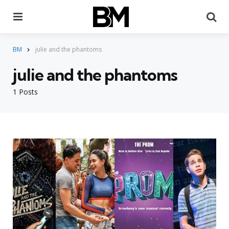
Menu
Pr
BM
julie and the phantoms
julie and the phantoms
1 Posts