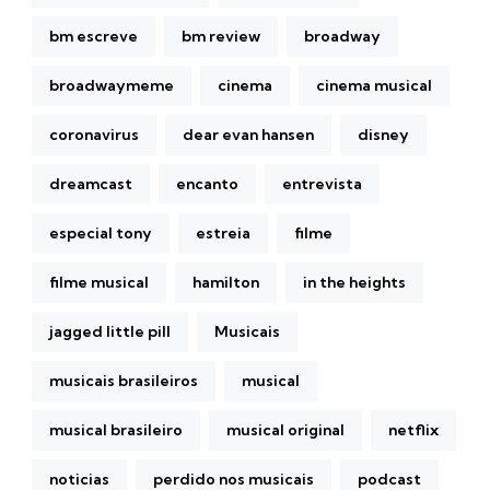
bm escreve
bm review
broadway
broadwaymeme
cinema
cinema musical
coronavirus
dear evan hansen
disney
dreamcast
encanto
entrevista
especial tony
estreia
filme
filme musical
hamilton
in the heights
jagged little pill
Musicais
musicais brasileiros
musical
musical brasileiro
musical original
netflix
noticias
perdido nos musicais
podcast