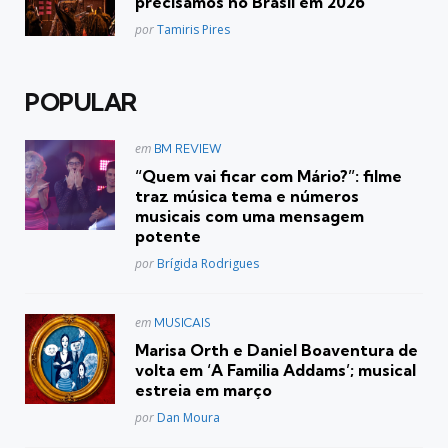
precisamos no Brasil em 2026
Posted
por
Tamiris Pires
POPULAR
Postado
em
BM REVIEW
em
“Quem vai ficar com Mário?”: filme
traz música tema e números
musicais com uma mensagem
potente
Posted
por
Brígida Rodrigues
Postado
em
MUSICAIS
em
Marisa Orth e Daniel Boaventura de
volta em ‘A Familia Addams’; musical
estreia em março
Posted
por
Dan Moura