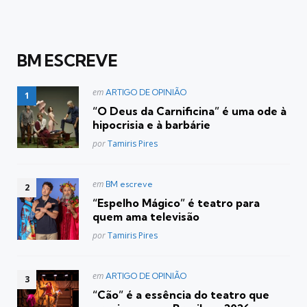
BM ESCREVE
Postado
em
ARTIGO DE OPINIÃO
em
“O Deus da Carnificina” é uma ode à
hipocrisia e à barbárie
Posted
por
Tamiris Pires
Postado
em
BM escreve
em
“Espelho Mágico” é teatro para
quem ama televisão
Posted
por
Tamiris Pires
Postado
em
ARTIGO DE OPINIÃO
em
“Cão” é a essência do teatro que