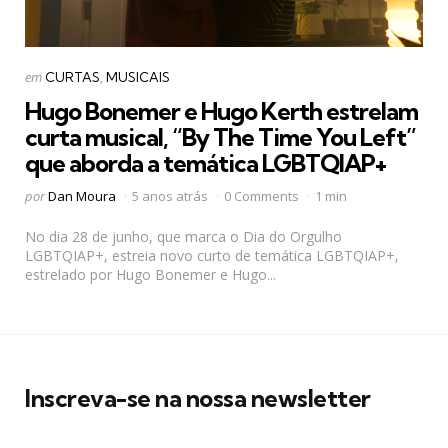
Categorias
Postado
em
CURTAS
MUSICAIS
em
Hugo Bonemer e Hugo Kerth estrelam
curta musical, “By The Time You Left”
que aborda a temática LGBTQIAP+
Postado
por
Dan Moura
5 anos atrás
0 Comments
1 min
por
No dia 28 de junho, que marca o Dia do Orgulho
LGBTQIAP+, estreia novo curto de temática LGBTQIAP+,
estrelado por Hugo Bonemer e Hugo...
Inscreva-se na nossa newsletter