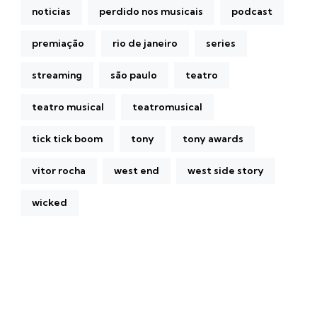
noticias
perdido nos musicais
podcast
premiação
rio de janeiro
series
streaming
são paulo
teatro
teatro musical
teatromusical
tick tick boom
tony
tony awards
vitor rocha
west end
west side story
wicked