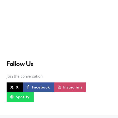
A Broadway Meme (BM) é uma das maiores páginas
sobre Teatro Musical no Brasil. Desde julho de 2010
criamos nosso espaço como uma página de humor, com
memes relacionados à Broadway e à cena brasileira de
Teatro Musical
Follow Us
Join the conversation
X
Facebook
Instagram
Spotify