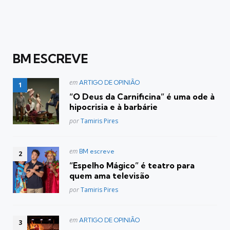
BM ESCREVE
Postado
em
ARTIGO DE OPINIÃO
em
“O Deus da Carnificina” é uma ode à
hipocrisia e à barbárie
Posted
por
Tamiris Pires
Postado
em
BM escreve
em
“Espelho Mágico” é teatro para
quem ama televisão
Posted
por
Tamiris Pires
Postado
em
ARTIGO DE OPINIÃO
em