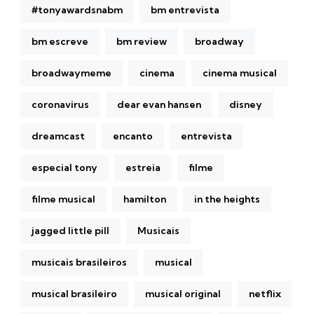
#tonyawardsnabm
bm entrevista
bm escreve
bm review
broadway
broadwaymeme
cinema
cinema musical
coronavirus
dear evan hansen
disney
dreamcast
encanto
entrevista
especial tony
estreia
filme
filme musical
hamilton
in the heights
jagged little pill
Musicais
musicais brasileiros
musical
musical brasileiro
musical original
netflix