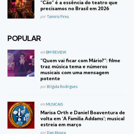
“Cão” é a essência do teatro que
precisamos no Brasil em 2026
Posted
por
Tamiris Pires
POPULAR
Postado
em
BM REVIEW
em
“Quem vai ficar com Mário?”: filme
traz música tema e números
musicais com uma mensagem
potente
Posted
por
Brígida Rodrigues
Postado
em
MUSICAIS
em
Marisa Orth e Daniel Boaventura de
volta em ‘A Familia Addams’; musical
estreia em março
Posted
por
Dan Moura